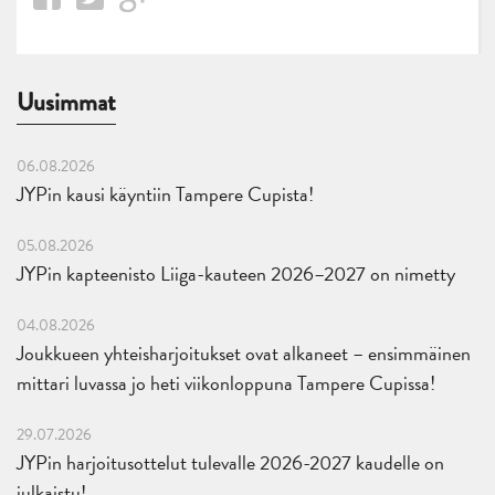
Uusimmat
06.08.2026
JYPin kausi käyntiin Tampere Cupista!
05.08.2026
JYPin kapteenisto Liiga-kauteen 2026–2027 on nimetty
04.08.2026
Joukkueen yhteisharjoitukset ovat alkaneet – ensimmäinen
mittari luvassa jo heti viikonloppuna Tampere Cupissa!
29.07.2026
JYPin harjoitusottelut tulevalle 2026-2027 kaudelle on
julkaistu!