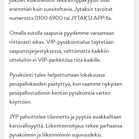
enemmän kuin suositeltavia. Jytaksin tavoitat
numerosta 0100 6900 tai JYTAKSI APP:lla.
Omalla autolla saapuvia pyydämme varaamaan
riittävästi aikaa. VIP-pysäköintialue täytetään
saapumisjärjestyksessä, välttämättä kaikkiin
otteluihin ei VIP-parkkitilaa riitä kaikille.
Pysäköinti tulee helpottumaan lokakuussa
pesäpallokauden päätyttyä, kun saamme nykyisen
pesäpallostadionin kentän pysäköintia varten
käyttöön.
JYP pahoittelee tilannetta ja pyytää asiakkailtaan
kärsivällisyyttä. Liikenteenohjaus tekee parhaansa
pysäköinnin ja liikennöinnin sujuvuudeksi.