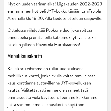
Nyt on uuden tarinan aika! Liigakauden 2022-2023
ensimmäinen kotipeli JYP-Lukko tänään LähiTapiola
Areenalla klo 18.30. Alla tiedote otteluun saapuville.
Ottelussa viihdyttää Popkone duo, joka soittaa
ennen peliä ja erätauoilla katsomokäytävällä sekä
ottelun jälkeen Ravintola Hurrikaanissa!
Mobiilikausikortti
Kausikortteihimme on tullut uudistuksena
mobiilikausikortti, jonka avulla voitte mm. lainata
kausikorttianne tuttavillenne JYP-sovelluksen
kautta. Valitettavasti emme ole saaneet tätä
ominaisuutta vielä käyttöön. Teemme kaikkemme,
jotta saisimme mobiilikausikortin käyttöön