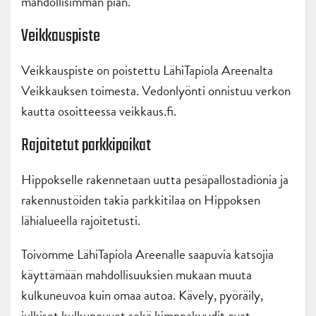
mahdollisimman pian.
Veikkauspiste
Veikkauspiste on poistettu LähiTapiola Areenalta
Veikkauksen toimesta. Vedonlyönti onnistuu verkon
kautta osoitteessa veikkaus.fi.
Rajoitetut parkkipaikat
Hippokselle rakennetaan uutta pesäpallostadionia ja
rakennustöiden takia parkkitilaa on Hippoksen
lähialueella rajoitetusti.
Toivomme LähiTapiola Areenalle saapuvia katsojia
käyttämään mahdollisuuksien mukaan muuta
kulkuneuvoa kuin omaa autoa. Kävely, pyöräily,
julkiset kulkuneuvot sekä kimppakyydit ovat