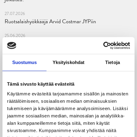
27.07.2026
Ruotsalaishyökkääjä Arvid Costmar JYPiin
25.06.2026
JYP ja Secto Rally Finland yhteistyöhön
02.06.2026
Suostumus
Yksityiskohdat
Tietoja
Liiga-kauden 2026-2027 otteluohjelma on julkaistu!
27.05.2026
Tämä sivusto käyttää evästeitä
Reece Newkirk vahvistamaan JYP-hyökkäystä!
Käytämme evästeitä tarjoamamme sisällön ja mainosten
18.05.2026
räätälöimiseen, sosiaalisen median ominaisuuksien
Jaatinen ja Liljamo jatkosopimuksiin – JYPin ja KeuPa HT:n
tukemiseen ja kävijämäärämme analysoimiseen. Lisäksi
jaamme sosiaalisen median, mainosalan ja analytiikka-
yhteistyö jatkuu
alan kumppaneillemme tietoja siitä, miten käytät
sivustoamme. Kumppanimme voivat yhdistää näitä
14.05.2026