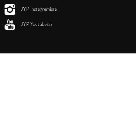
JYP Instagramissa
JYP Youtubessa