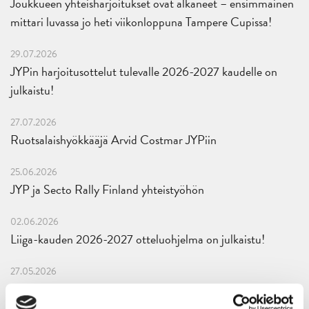
Joukkueen yhteisharjoitukset ovat alkaneet – ensimmäinen
mittari luvassa jo heti viikonloppuna Tampere Cupissa!
29.07.2026
JYPin harjoitusottelut tulevalle 2026-2027 kaudelle on
julkaistu!
27.07.2026
Ruotsalaishyökkääjä Arvid Costmar JYPiin
25.06.2026
JYP ja Secto Rally Finland yhteistyöhön
02.06.2026
Liiga-kauden 2026-2027 otteluohjelma on julkaistu!
27.05.2026
Reece Newkirk vahvistamaan JYP-hyökkäystä!