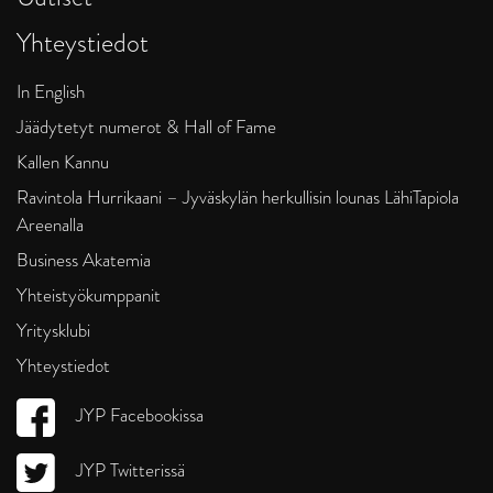
Yhteystiedot
In English
Jäädytetyt numerot & Hall of Fame
Kallen Kannu
Ravintola Hurrikaani – Jyväskylän herkullisin lounas LähiTapiola
Areenalla
Business Akatemia
Yhteistyökumppanit
Yritysklubi
Yhteystiedot
JYP Facebookissa
JYP Twitterissä