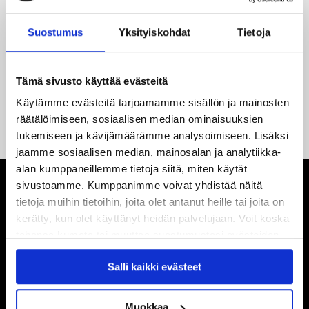
18.05.2026
Jaatinen ja Liljamo jatkosopimuksiin – JYPin ja KeuPa HT:n
Suostumus
Yksityiskohdat
Tietoja
yhteistyö jatkuu
14.05.2026
Tämä sivusto käyttää evästeitä
Tuore Sveitsin mestari Juuso Arola JYP-puolustukseen
Käytämme evästeitä tarjoamamme sisällön ja mainosten
kahden vuoden sopimuksella
räätälöimiseen, sosiaalisen median ominaisuuksien
tukemiseen ja kävijämäärämme analysoimiseen. Lisäksi
jaamme sosiaalisen median, mainosalan ja analytiikka-
alan kumppaneillemme tietoja siitä, miten käytät
sivustoamme. Kumppanimme voivat yhdistää näitä
tietoja muihin tietoihin, joita olet antanut heille tai joita on
kerätty, kun olet käyttänyt heidän palvelujaan. Voit koska
tahansa kumota tai muuttaa suostumustasi evästeiden
käytöstä
Evästeet-sivultamme
.
Salli kaikki evästeet
Muokkaa