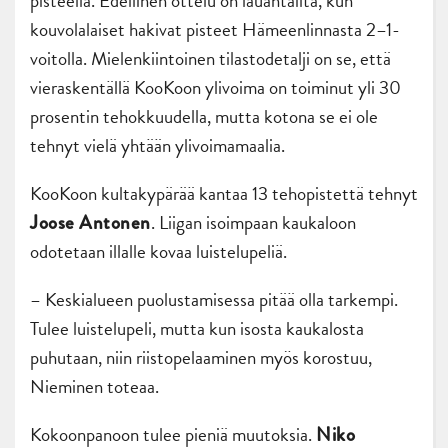
pisteellä. Edellinen ottelu on lauantailta, kun
kouvolalaiset hakivat pisteet Hämeenlinnasta 2–1-
voitolla. Mielenkiintoinen tilastodetalji on se, että
vieraskentällä KooKoon ylivoima on toiminut yli 30
prosentin tehokkuudella, mutta kotona se ei ole
tehnyt vielä yhtään ylivoimamaalia.
KooKoon kultakypärää kantaa 13 tehopistettä tehnyt
. Liigan isoimpaan kaukaloon
Joose Antonen
odotetaan illalle kovaa luistelupeliä.
– Keskialueen puolustamisessa pitää olla tarkempi.
Tulee luistelupeli, mutta kun isosta kaukalosta
puhutaan, niin riistopelaaminen myös korostuu,
Nieminen toteaa.
Kokoonpanoon tulee pieniä muutoksia.
Niko