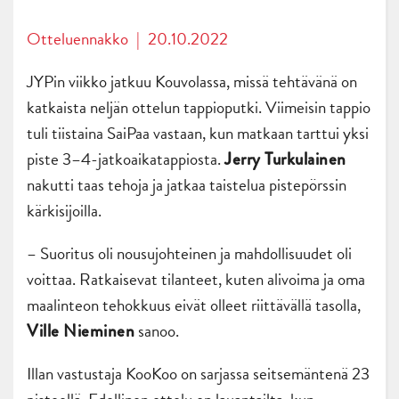
Otteluennakko
|
20.10.2022
JYPin viikko jatkuu Kouvolassa, missä tehtävänä on
katkaista neljän ottelun tappioputki. Viimeisin tappio
tuli tiistaina SaiPaa vastaan, kun matkaan tarttui yksi
piste 3–4-jatkoaikatappiosta.
Jerry Turkulainen
nakutti taas tehoja ja jatkaa taistelua pistepörssin
kärkisijoilla.
– Suoritus oli nousujohteinen ja mahdollisuudet oli
voittaa. Ratkaisevat tilanteet, kuten alivoima ja oma
maalinteon tehokkuus eivät olleet riittävällä tasolla,
sanoo.
Ville Nieminen
Illan vastustaja KooKoo on sarjassa seitsemäntenä 23