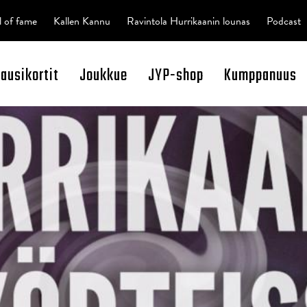
l of fame
Kallen Kannu
Ravintola Hurrikaanin lounas
Podcast
kausikortit
Joukkue
JYP-shop
Kumppanuus