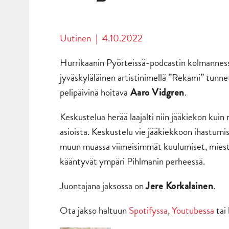
Uutinen
|
4.10.2022
Hurrikaanin Pyörteissä-podcastin kolmanness
jyväskyläläinen artistinimellä ”Rekami” tunn
pelipäivinä hoitava
.
Aaro Vidgren
Keskustelua herää laajalti niin jääkiekon kuin
asioista. Keskustelu vie jääkiekkoon ihastumis
muun muassa viimeisimmät kuulumiset, mieste
kääntyvät ympäri Pihlmanin perheessä.
Juontajana jaksossa on
.
Jere Korkalainen
Ota jakso haltuun
Spotifyssa
,
Youtubessa
tai 