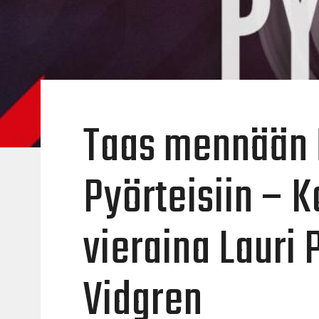
Taas mennään 
Pyörteisiin – 
vieraina Lauri
Vidgren