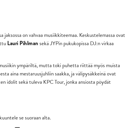
a jaksossa on vahvaa musiikkiteemaa. Keskustelemassa ovat
ettu
sekä JYPin pukukopissa DJ:n virkaa
Lauri Pihlman
 musiikin ympäriltä, mutta toki puhetta riittää myös muista
esta aina mestaruusjuhliin saakka, ja välipysäkkeinä ovat
n idolit sekä tuleva KPC Tour, jonka ansiosta pöydät
kuuntele se suoraan alta.