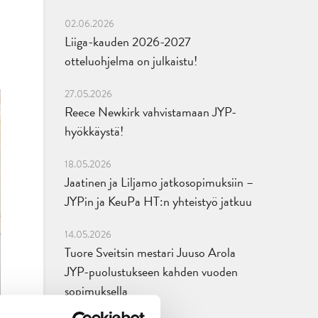
02.06.2026
Liiga-kauden 2026-2027
otteluohjelma on julkaistu!
27.05.2026
Reece Newkirk vahvistamaan JYP-
hyökkäystä!
18.05.2026
Jaatinen ja Liljamo jatkosopimuksiin –
JYPin ja KeuPa HT:n yhteistyö jatkuu
14.05.2026
Tuore Sveitsin mestari Juuso Arola
JYP-puolustukseen kahden vuoden
sopimuksella