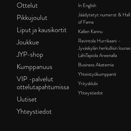
Ottelut
In English
Jäädytetyt numerot & Hall
Pikkujoulut
of Fame
Liput ja kausikortit
Kallen Kannu
Joukkue
Ravintola Hurrikaani –
Jyväskylän herkullisin lounas
JYP-shop
LähiTapiola Areenalla
Business Akatemia
Kumppanuus
Yhteistyökumppanit
VIP -palvelut
Yritysklubi
ottelutapahtumissa
Yhteystiedot
Uutiset
Yhteystiedot