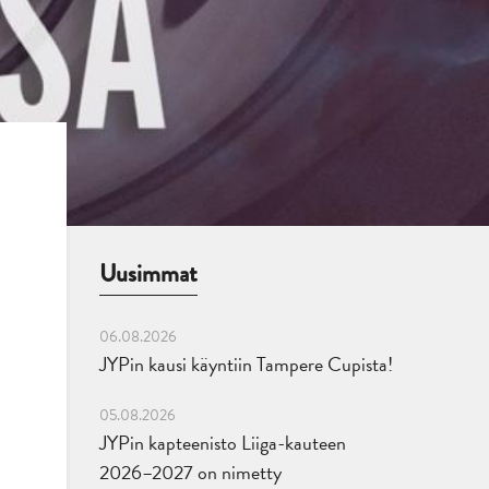
Uusimmat
06.08.2026
JYPin kausi käyntiin Tampere Cupista!
05.08.2026
JYPin kapteenisto Liiga-kauteen
2026–2027 on nimetty