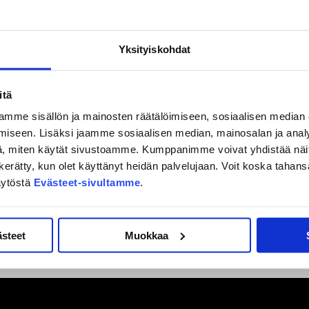
Yksityiskohdat
itä
mme sisällön ja mainosten räätälöimiseen, sosiaalisen median
iseen. Lisäksi jaamme sosiaalisen median, mainosalan ja analy
, miten käytät sivustoamme. Kumppanimme voivat yhdistää näitä t
on kerätty, kun olet käyttänyt heidän palvelujaan. Voit koska taha
äytöstä
Evästeet-sivultamme
.
ästeet
Muokkaa