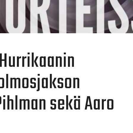
Hurrikaanin
Kolmosjakson
 Pihlman sekä Aaro