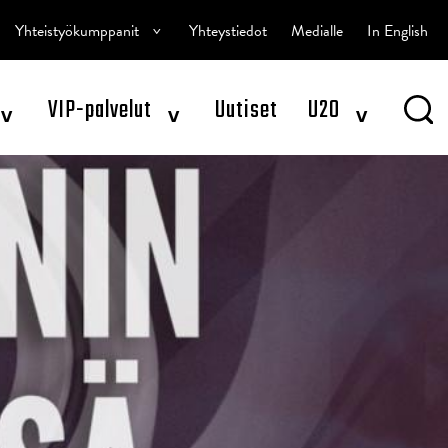
^
Yhteistyökumppanit
Yhteystiedot
Medialle
In English
^
^
^
VIP-palvelut
Uutiset
U20