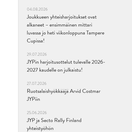
04.08.2026
Joukkueen yhteisharjoitukset ovat
alkaneet – ensimmäinen mittari
luvassa jo heti viikonloppuna Tampere
Cupissa!
29.07.2026
JYPin harjoitusottelut tulevalle 2026-
2027 kaudelle on julkaistu!
27.07.2026
Ruotsalaishyökkääjä Arvid Costmar
JYPiin
25.06.2026
JYP ja Secto Rally Finland
yhteistyöhön