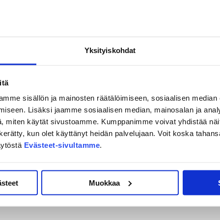
Yksityiskohdat
itä
mme sisällön ja mainosten räätälöimiseen, sosiaalisen median
iseen. Lisäksi jaamme sosiaalisen median, mainosalan ja analy
, miten käytät sivustoamme. Kumppanimme voivat yhdistää näitä t
on kerätty, kun olet käyttänyt heidän palvelujaan. Voit koska taha
äytöstä
Evästeet-sivultamme
.
ästeet
Muokkaa