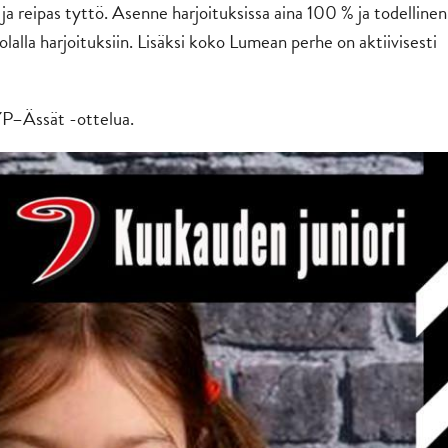
 ja reipas tyttö. Asenne harjoituksissa aina 100 % ja todellinen
olalla harjoituksiin. Lisäksi koko Lumean perhe on aktiivisesti
YP–Ässät -ottelua.