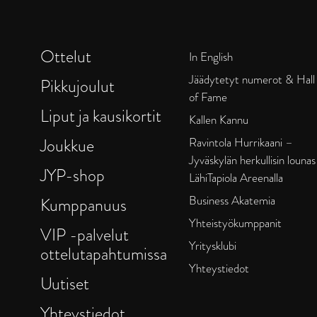
Ottelut
In English
Jäädytetyt numerot & Hall
Pikkujoulut
of Fame
Liput ja kausikortit
Kallen Kannu
Joukkue
Ravintola Hurrikaani –
Jyväskylän herkullisin lounas
JYP-shop
LähiTapiola Areenalla
Business Akatemia
Kumppanuus
Yhteistyökumppanit
VIP -palvelut
Yritysklubi
ottelutapahtumissa
Yhteystiedot
Uutiset
Yhteystiedot