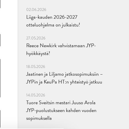
02.06.2026
Liiga-kauden 2026-2027
otteluohjelma on julkaistu!
27.05.2026
Reece Newkirk vahvistamaan JYP-
hyökkäystä!
18.05.2026
Jaatinen ja Liljamo jatkosopimuksiin –
JYPin ja KeuPa HT:n yhteistyö jatkuu
14.05.2026
Tuore Sveitsin mestari Juuso Arola
JYP-puolustukseen kahden vuoden
sopimuksella