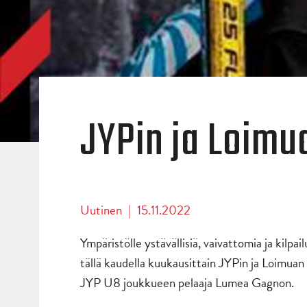
JYPin ja Loimu
Uutinen
|
15.11.2022
Ympäristölle ystävällisiä, vaivattomia ja kilp
tällä kaudella kuukausittain JYPin ja Loimuan
JYP U8 joukkueen pelaaja Lumea Gagnon.