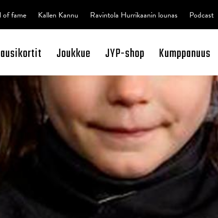
l of fame
Kallen Kannu
Ravintola Hurrikaanin lounas
Podcast
kausikortit
Joukkue
JYP-shop
Kumppanuus