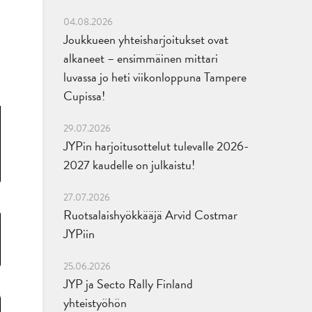
04.08.2026
Joukkueen yhteisharjoitukset ovat
alkaneet – ensimmäinen mittari
luvassa jo heti viikonloppuna Tampere
Cupissa!
29.07.2026
JYPin harjoitusottelut tulevalle 2026-
2027 kaudelle on julkaistu!
27.07.2026
Ruotsalaishyökkääjä Arvid Costmar
JYPiin
25.06.2026
JYP ja Secto Rally Finland
yhteistyöhön