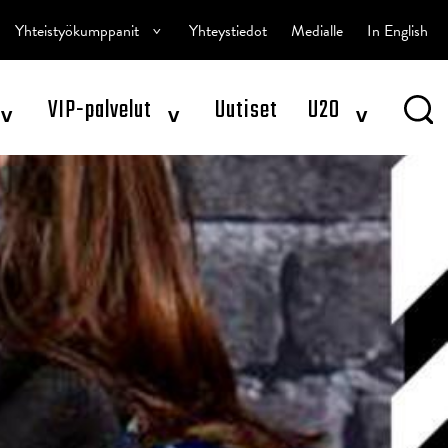
^
Yhteistyökumppanit
Yhteystiedot
Medialle
In English
^
^
^
VIP-palvelut
Uutiset
U20