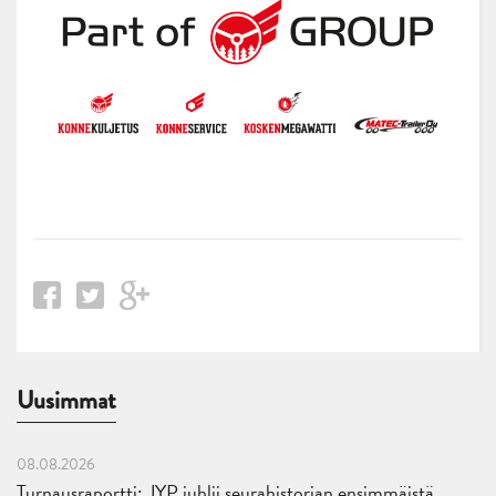
Uusimmat
08.08.2026
Turnausraportti: JYP juhlii seurahistorian ensimmäistä