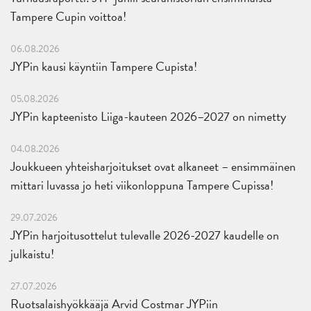
Tampere Cupin voittoa!
06.08.2026
JYPin kausi käyntiin Tampere Cupista!
05.08.2026
JYPin kapteenisto Liiga-kauteen 2026–2027 on nimetty
04.08.2026
Joukkueen yhteisharjoitukset ovat alkaneet – ensimmäinen
mittari luvassa jo heti viikonloppuna Tampere Cupissa!
29.07.2026
JYPin harjoitusottelut tulevalle 2026-2027 kaudelle on
julkaistu!
27.07.2026
Ruotsalaishyökkääjä Arvid Costmar JYPiin