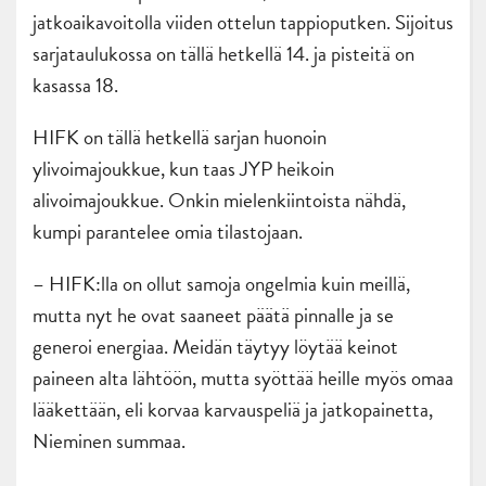
jatkoaikavoitolla viiden ottelun tappioputken. Sijoitus
sarjataulukossa on tällä hetkellä 14. ja pisteitä on
kasassa 18.
HIFK on tällä hetkellä sarjan huonoin
ylivoimajoukkue, kun taas JYP heikoin
alivoimajoukkue. Onkin mielenkiintoista nähdä,
kumpi parantelee omia tilastojaan.
– HIFK:lla on ollut samoja ongelmia kuin meillä,
mutta nyt he ovat saaneet päätä pinnalle ja se
generoi energiaa. Meidän täytyy löytää keinot
paineen alta lähtöön, mutta syöttää heille myös omaa
lääkettään, eli korvaa karvauspeliä ja jatkopainetta,
Nieminen summaa.