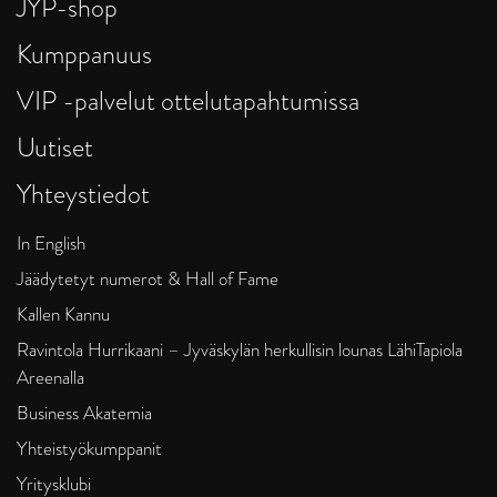
JYP-shop
Kumppanuus
VIP -palvelut ottelutapahtumissa
Uutiset
Yhteystiedot
In English
Jäädytetyt numerot & Hall of Fame
Kallen Kannu
Ravintola Hurrikaani – Jyväskylän herkullisin lounas LähiTapiola
Areenalla
Business Akatemia
Yhteistyökumppanit
Yritysklubi