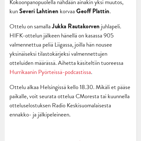
Kokoonpanopuolella nähdään ainakin yksi muutos,
kun
korvaa
.
Severi Lahtinen
Geoff Plattin
Ottelu on samalla
juhlapeli.
Jukka Rautakorven
HIFK-ottelun jälkeen hänellä on kasassa 905
valmennettua peliä Liigassa, joilla hän nousee
yksinäiseksi tilastokärjeksi valmennettujen
otteluiden määrässä. Aihetta käsiteltiin tuoreessa
Hurrikaanin Pyörteissä-podcastissa
.
Ottelu alkaa Helsingissä kello 18.30. Mikäli et pääse
paikalle, voit seurata ottelua CMoresta tai kuunnella
otteluselostuksen Radio Keskisuomalaisesta
ennakko- ja jälkipeleineen.