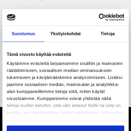
25.06.2026
JYP ja Secto Rally Finland yhteistyöhön
02.06.2026
Suostumus
Yksityiskohdat
Tietoja
Liiga-kauden 2026-2027 otteluohjelma on julkaistu!
27.05.2026
Tämä sivusto käyttää evästeitä
Reece Newkirk vahvistamaan JYP-hyökkäystä!
Käytämme evästeitä tarjoamamme sisällön ja mainosten
räätälöimiseen, sosiaalisen median ominaisuuksien
18.05.2026
tukemiseen ja kävijämäärämme analysoimiseen. Lisäksi
Jaatinen ja Liljamo jatkosopimuksiin – JYPin ja KeuPa HT:n
jaamme sosiaalisen median, mainosalan ja analytiikka-
yhteistyö jatkuu
alan kumppaneillemme tietoja siitä, miten käytät
sivustoamme. Kumppanimme voivat yhdistää näitä
tietoja muihin tietoihin, joita olet antanut heille tai joita on
kerätty, kun olet käyttänyt heidän palvelujaan. Voit koska
tahansa kumota tai muuttaa suostumustasi evästeiden
käytöstä
Evästeet-sivultamme
.