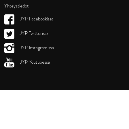
Yhteystiedot
JYP Facebookissa
JYP Twitterissä
JYP Instagramissa
JYP Youtubessa