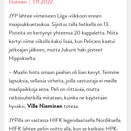
Uutinen
|
1.11.2022
JYP lähtee viimeiseen Liiga-viikkoon ennen
maajoukkuetaukoa. Sijoitus tällä hetkellä on 13.
Pisteitä on kertynyt yhteensä 20 kappaletta. Niitä
kertyi viime viikolla kaksi lisää, kun Pelicans kaatui
jatkoajan jälkeen, mutta Jukurit haki pisteet
Hippokselta.
– Maalin hinta omaan päähän oli liian kevyt. Teimme
lapsuksia, sellaisia virheitä, joilla vastustaja ei meille
maalipaikkoja anna. Peli on riittävää, mutta
ratkaisuhetkillä mitataan, kuinka ne käytetään
hyväksi,
toteaa.
Ville Nieminen
JYPillä on vastassa HIFK legendaarisella Nordiksella.
HIFK lähtee peliin voitto alla, kun se katkaisi HPK-