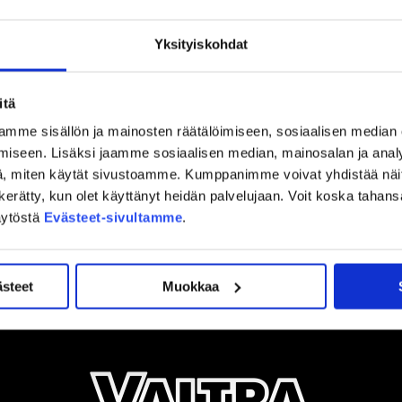
Yksityiskohdat
itä
mme sisällön ja mainosten räätälöimiseen, sosiaalisen median
iseen. Lisäksi jaamme sosiaalisen median, mainosalan ja analy
, miten käytät sivustoamme. Kumppanimme voivat yhdistää näitä t
on kerätty, kun olet käyttänyt heidän palvelujaan. Voit koska taha
äytöstä
Evästeet-sivultamme
.
ästeet
Muokkaa