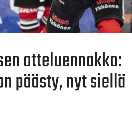
sen otteluennakko:
on päästy, nyt siellä
ä