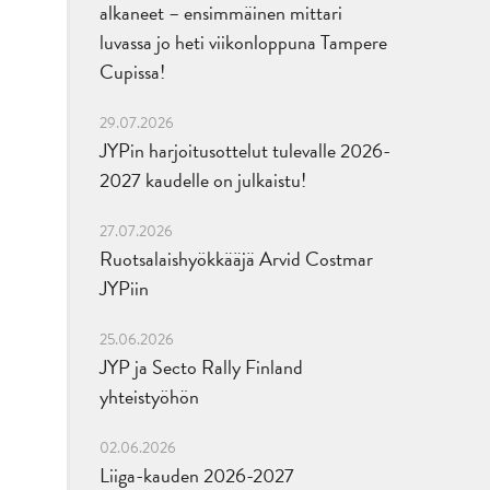
alkaneet – ensimmäinen mittari
luvassa jo heti viikonloppuna Tampere
Cupissa!
29.07.2026
JYPin harjoitusottelut tulevalle 2026-
2027 kaudelle on julkaistu!
27.07.2026
Ruotsalaishyökkääjä Arvid Costmar
JYPiin
25.06.2026
JYP ja Secto Rally Finland
yhteistyöhön
02.06.2026
Liiga-kauden 2026-2027