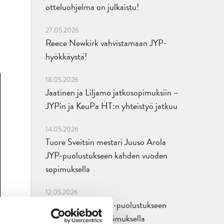
otteluohjelma on julkaistu!
27.05.2026
Reece Newkirk vahvistamaan JYP-
hyökkäystä!
18.05.2026
Jaatinen ja Liljamo jatkosopimuksiin –
JYPin ja KeuPa HT:n yhteistyö jatkuu
14.05.2026
Tuore Sveitsin mestari Juuso Arola
JYP-puolustukseen kahden vuoden
sopimuksella
12.05.2026
Veeti Väisänen JYP-puolustukseen
kahden vuoden sopimuksella