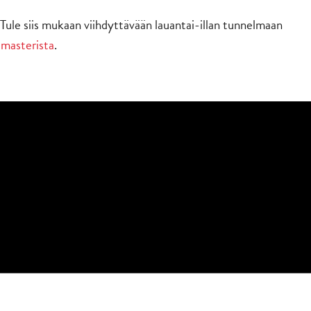
 Tule siis mukaan viihdyttävään lauantai-illan tunnelmaan
tmasterista
.