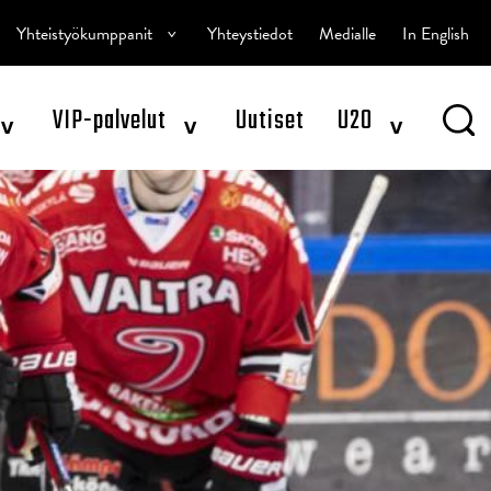
^
Yhteistyökumppanit
Yhteystiedot
Medialle
In English
^
^
^
VIP-palvelut
Uutiset
U20