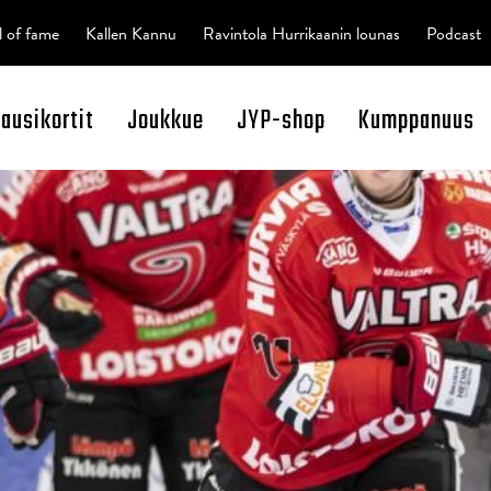
l of fame
Kallen Kannu
Ravintola Hurrikaanin lounas
Podcast
kausikortit
Joukkue
JYP-shop
Kumppanuus