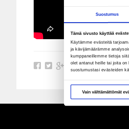
Suostumus
Tämä sivusto käyttää eväste
Käytämme evästeitä tarjoama
ja kävijämäärämme analysoim
kumppaneillemme tietoja siitä
olet antanut heille tai joita 
suostumustasi evästeiden k
Vain välttämättömät ev