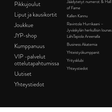
Jäädytetyt numerot & Hall
Pikkujoulut
of Fame
Liput ja kausikortit
Kallen Kannu
Joukkue
Ravintola Hurrikaani –
Jyväskylän herkullisin lounas
JYP-shop
LähiTapiola Areenalla
Business Akatemia
Kumppanuus
Yhteistyökumppanit
VIP -palvelut
Yritysklubi
ottelutapahtumissa
Yhteystiedot
Uutiset
Yhteystiedot