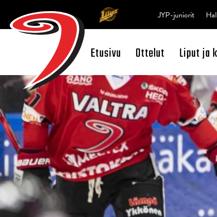
JYP-juniorit
Hal
Etusivu
Ottelut
Liput ja 
Open Search