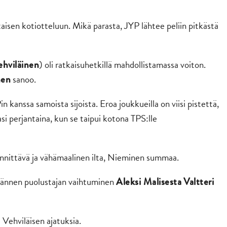
isen kotiotteluun. Mikä parasta, JYP lähtee peliin pitkästä
) oli ratkaisuhetkillä mahdollistamassa voiton.
ehviläinen
sanoo.
nen
 kanssa samoista sijoista. Eroa joukkueilla on viisi pistettä,
si perjantaina, kun se taipui kotona TPS:lle
nnittävä ja vähämaalinen ilta, Nieminen summaa.
männen puolustajan vaihtuminen
Aleksi Malisesta
Valtteri
i Vehviläisen ajatuksia.