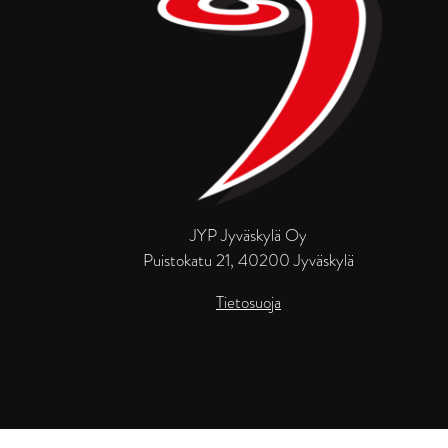
JYP Jyväskylä Oy
Puistokatu 21, 40200 Jyväskylä
Tietosuoja