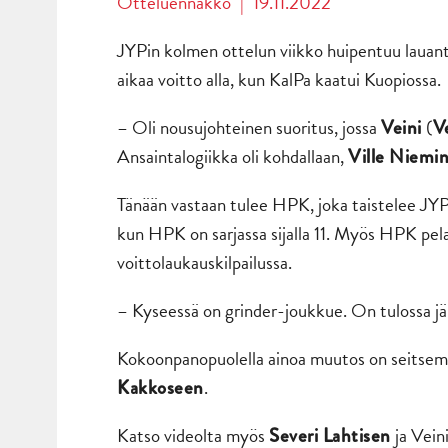
Otteluennakko
|
19.11.2022
JYPin kolmen ottelun viikko huipentuu lauanta
aikaa voitto alla, kun KalPa kaatui Kuopiossa.
– Oli nousujohteinen suoritus, jossa
(
Veini
V
Ansaintalogiikka oli kohdallaan,
Ville Niemi
Tänään vastaan tulee HPK, joka taistelee JYPin
kun HPK on sarjassa sijalla 11. Myös HPK pela
voittolaukauskilpailussa.
– Kyseessä on grinder-joukkue. On tulossa jä
Kokoonpanopuolella ainoa muutos on seitse
.
Kakkoseen
Katso videolta myös
ja Vein
Severi Lahtisen