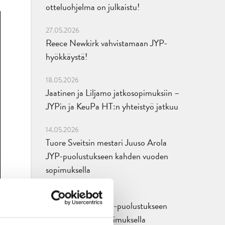
otteluohjelma on julkaistu!
27.05.2026
Reece Newkirk vahvistamaan JYP-
hyökkäystä!
18.05.2026
Jaatinen ja Liljamo jatkosopimuksiin –
JYPin ja KeuPa HT:n yhteistyö jatkuu
14.05.2026
Tuore Sveitsin mestari Juuso Arola
JYP-puolustukseen kahden vuoden
sopimuksella
12.05.2026
Veeti Väisänen JYP-puolustukseen
kahden vuoden sopimuksella