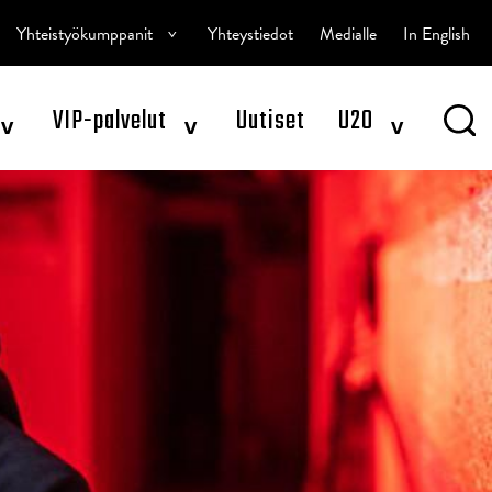
^
Yhteistyökumppanit
Yhteystiedot
Medialle
In English
^
^
^
VIP-palvelut
Uutiset
U20