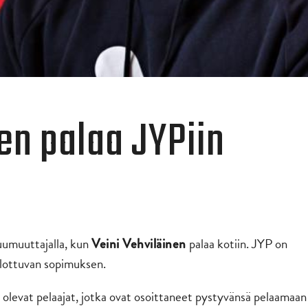
en palaa JYPiin
luumuuttajalla, kun
palaa kotiin. JYP on
Veini Vehviläinen
lottuvan sopimuksen.
n olevat pelaajat, jotka ovat osoittaneet pystyvänsä pelaamaan