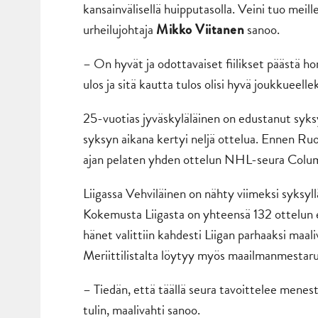
kansainvälisellä huipputasolla. Veini tuo meille
urheilujohtaja
sanoo.
Mikko Viitanen
– On hyvät ja odottavaiset fiilikset päästä
ulos ja sitä kautta tulos olisi hyvä joukkueell
25-vuotias jyväskyläläinen on edustanut syks
syksyn aikana kertyi neljä ottelua. Ennen Ruo
ajan pelaten yhden ottelun NHL-seura Columb
Liigassa Vehviläinen on nähty viimeksi syksyl
Kokemusta Liigasta on yhteensä 132 ottelun e
hänet valittiin kahdesti Liigan parhaaksi maali
Meriittilistalta löytyy myös maailmanmestar
– Tiedän, että täällä seura tavoittelee menes
tulin, maalivahti sanoo.