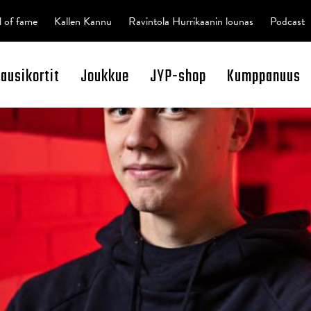
l of fame
Kallen Kannu
Ravintola Hurrikaanin lounas
Podcast
kausikortit
Joukkue
JYP-shop
Kumppanuus