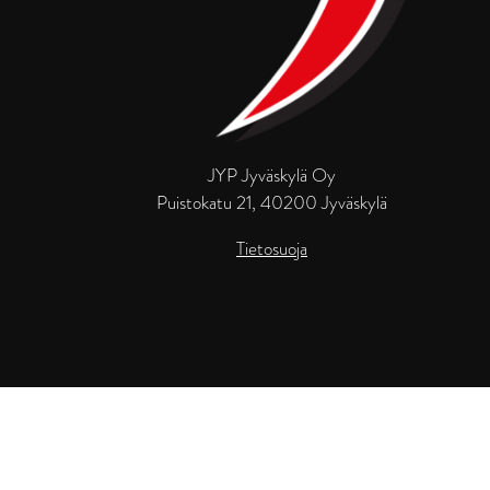
JYP Jyväskylä Oy
Puistokatu 21, 40200 Jyväskylä
Tietosuoja