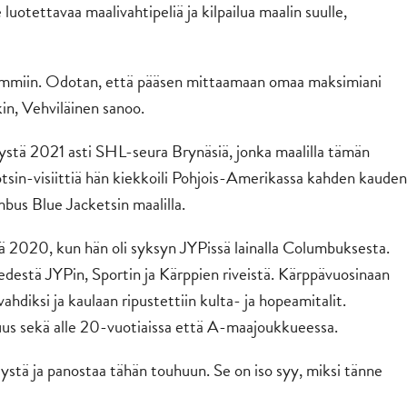
 luotettavaa maalivahtipeliä ja kilpailua maalin suulle,
 hommiin. Odotan, että pääsen mittaamaan omaa maksimiani
ekin, Vehviläinen sanoo.
ystä 2021 asti SHL-seura Brynäsiä, jonka maalilla tämän
tsin-visiittiä hän kiekkoili Pohjois-Amerikassa kahden kauden
us Blue Jacketsin maalilla.
lä 2020, kun hän oli syksyn JYPissä lainalla Columbuksesta.
destä JYPin, Sportin ja Kärppien riveistä. Kärppävuosinaan
vahdiksi ja kaulaan ripustettiin kulta- ja hopeamitalit.
uus sekä alle 20-vuotiaissa että A-maajoukkueessa.
tystä ja panostaa tähän touhuun. Se on iso syy, miksi tänne