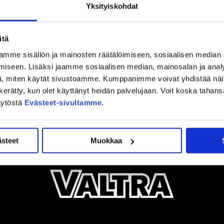
Yksityiskohdat
itä
mme sisällön ja mainosten räätälöimiseen, sosiaalisen median
iseen. Lisäksi jaamme sosiaalisen median, mainosalan ja analy
, miten käytät sivustoamme. Kumppanimme voivat yhdistää näitä t
on kerätty, kun olet käyttänyt heidän palvelujaan. Voit koska taha
äytöstä
Evästeet-sivultamme
.
ästeet
Muokkaa