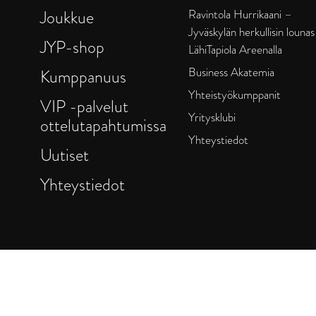
Joukkue
Ravintola Hurrikaani –
Jyväskylän herkullisin lounas
JYP-shop
LähiTapiola Areenalla
Business Akatemia
Kumppanuus
Yhteistyökumppanit
VIP -palvelut
Yritysklubi
ottelutapahtumissa
Yhteystiedot
Uutiset
Yhteystiedot