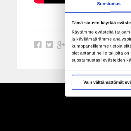
Suostumus
Tämä sivusto käyttää eväste
Käytämme evästeitä tarjoama
ja kävijämäärämme analysoim
kumppaneillemme tietoja siitä
olet antanut heille tai joita 
suostumustasi evästeiden k
Vain välttämättömät ev