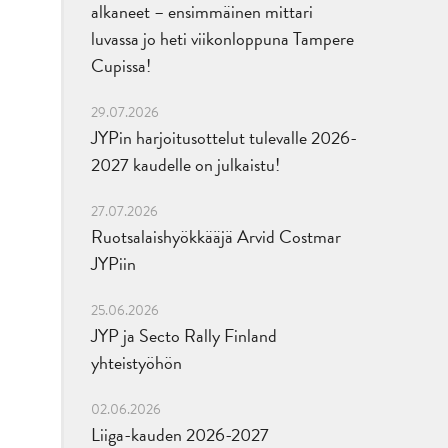
alkaneet – ensimmäinen mittari
luvassa jo heti viikonloppuna Tampere
Cupissa!
29.07.2026
JYPin harjoitusottelut tulevalle 2026-
2027 kaudelle on julkaistu!
27.07.2026
Ruotsalaishyökkääjä Arvid Costmar
JYPiin
25.06.2026
JYP ja Secto Rally Finland
yhteistyöhön
02.06.2026
Liiga-kauden 2026-2027