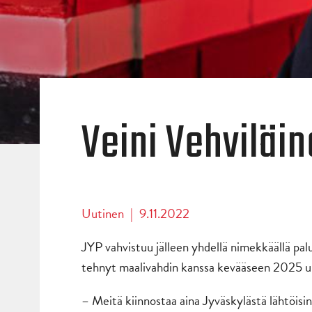
Veini Vehviläin
Uutinen
|
9.11.2022
JYP vahvistuu jälleen yhdellä nimekkäällä pa
tehnyt maalivahdin kanssa kevääseen 2025 u
– Meitä kiinnostaa aina Jyväskylästä lähtöisi