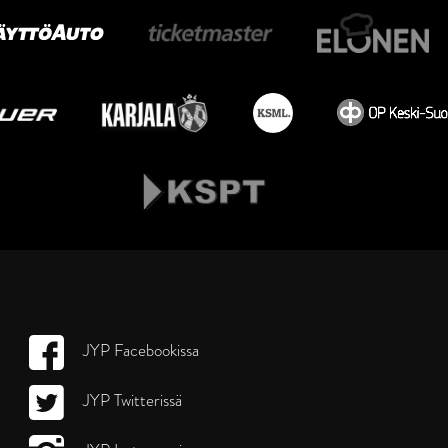
JYP Facebookissa
JYP Twitterissä