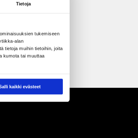
Tietoja
 ominaisuuksien tukemiseen
tiikka-alan
ietoja muihin tietoihin, joita
nsa kumota tai muuttaa
Salli kaikki evästeet