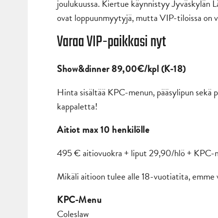
joulukuussa. Kiertue käynnistyy Jyväskylän L
ovat loppuunmyytyjä, mutta VIP-tiloissa on vi
Varaa VIP-paikkasi nyt
Show&dinner 89,00€/kpl (K-18)
Hinta sisältää KPC-menun, pääsylipun sekä p
kappaletta!
Aitiot max 10 henkilölle
495 € aitiovuokra + liput 29,90/hlö + KPC-m
Mikäli aitioon tulee alle 18-vuotiatita, emme vo
KPC-Menu
Coleslaw