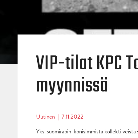
VIP-tilat KPC T
myynnissä
Uutinen
|
7.11.2022
Yksi suomirapin ikonisimmista kollektiiveista 