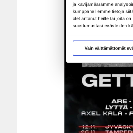
ja kävijämäärämme analysoim
kumppaneillemme tietoja siitä
olet antanut heille tai joita 
suostumustasi evästeiden k
Vain välttämättömät ev