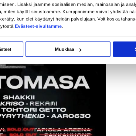
iseen. Lisäksi jaamme sosiaalisen median, mainosalan ja analy
, miten käytät sivustoamme. Kumppanimme voivat yhdistää näitä t
on kerätty, kun olet käyttänyt heidän palvelujaan. Voit koska taha
äytöstä
Evästeet-sivultamme
.
ästeet
Muokkaa