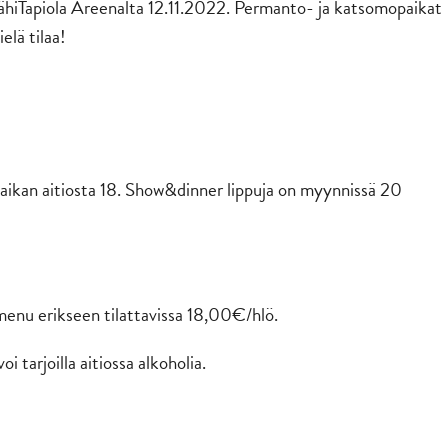
ähiTapiola Areenalta 12.11.2022. Permanto- ja katsomopaikat
elä tilaa!
aikan aitiosta 18. Show&dinner lippuja on myynnissä 20
enu erikseen tilattavissa 18,00€/hlö.
i tarjoilla aitiossa alkoholia.