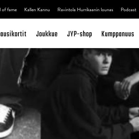
l of fame
Kallen Kannu
Ravintola Hurrikaanin lounas
Podcast
kausikortit
Joukkue
JYP-shop
Kumppanuus