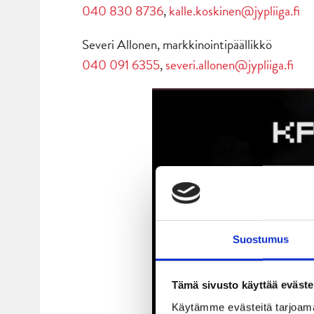
040 830 8736
,
kalle.koskinen@jypliiga.fi
Severi Allonen, markkinointipäällikkö
040 091 6355
,
severi.allonen@jypliiga.fi
Suostumus
Tämä sivusto käyttää eväste
Käytämme evästeitä tarjoama