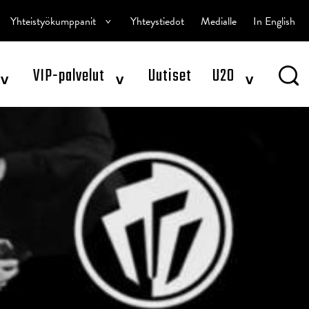
^
Yhteistyökumppanit
Yhteystiedot
Medialle
In English
^
^
^
VIP-palvelut
Uutiset
U20