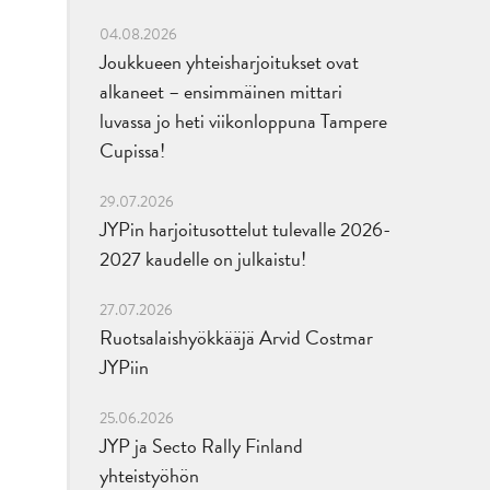
04.08.2026
Joukkueen yhteisharjoitukset ovat
alkaneet – ensimmäinen mittari
luvassa jo heti viikonloppuna Tampere
Cupissa!
29.07.2026
JYPin harjoitusottelut tulevalle 2026-
2027 kaudelle on julkaistu!
27.07.2026
Ruotsalaishyökkääjä Arvid Costmar
JYPiin
25.06.2026
JYP ja Secto Rally Finland
yhteistyöhön