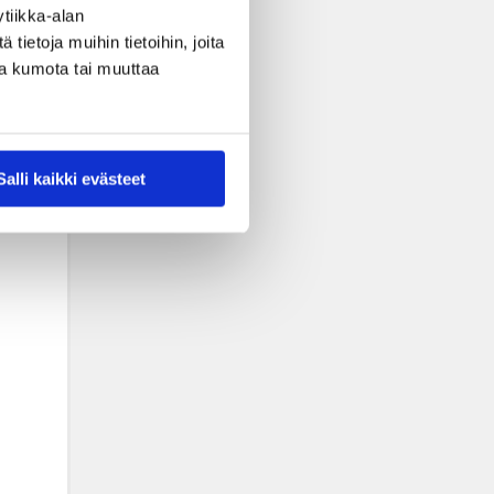
tiikka-alan
ietoja muihin tietoihin, joita
nsa kumota tai muuttaa
Salli kaikki evästeet