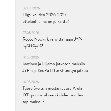
02.06.2026
Liiga-kauden 2026-2027
otteluohjelma on julkaistu!
27.05.2026
Reece Newkirk vahvistamaan JYP-
hyökkäystä!
18.05.2026
Jaatinen ja Liljamo jatkosopimuksiin –
JYPin ja KeuPa HT:n yhteistyö jatkuu
14.05.2026
Tuore Sveitsin mestari Juuso Arola
JYP-puolustukseen kahden vuoden
sopimuksella