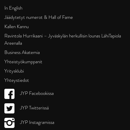
In English
Jäädytetyt numerot & Hall of Fame
Kallen Kannu
Ravintola Hurrikaani – Jyväskylän herkullisin lounas LähiTapiola
Areenalla
Business Akatemia
Yhteistyökumppanit
Yritysklubi
Yhteystiedot
JYP Facebookissa
JYP Twitterissä
JYP Instagramissa