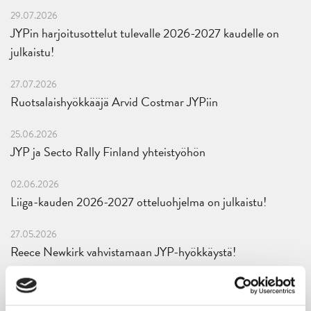
29.07.2026
JYPin harjoitusottelut tulevalle 2026-2027 kaudelle on
julkaistu!
27.07.2026
Ruotsalaishyökkääjä Arvid Costmar JYPiin
25.06.2026
JYP ja Secto Rally Finland yhteistyöhön
02.06.2026
Liiga-kauden 2026-2027 otteluohjelma on julkaistu!
27.05.2026
Reece Newkirk vahvistamaan JYP-hyökkäystä!
18.05.2026
Jaatinen ja Liljamo jatkosopimuksiin – JYPin ja KeuPa HT:n