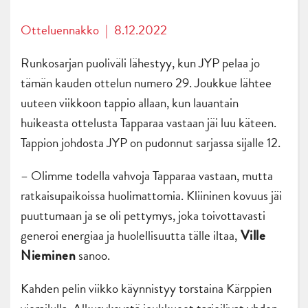
Otteluennakko
|
8.12.2022
Runkosarjan puoliväli lähestyy, kun JYP pelaa jo
tämän kauden ottelun numero 29. Joukkue lähtee
uuteen viikkoon tappio allaan, kun lauantain
huikeasta ottelusta Tapparaa vastaan jäi luu käteen.
Tappion johdosta JYP on pudonnut sarjassa sijalle 12.
– Olimme todella vahvoja Tapparaa vastaan, mutta
ratkaisupaikoissa huolimattomia. Kliininen kovuus jäi
puuttumaan ja se oli pettymys, joka toivottavasti
generoi energiaa ja huolellisuutta tälle iltaa,
Ville
sanoo.
Nieminen
Kahden pelin viikko käynnistyy torstaina Kärppien