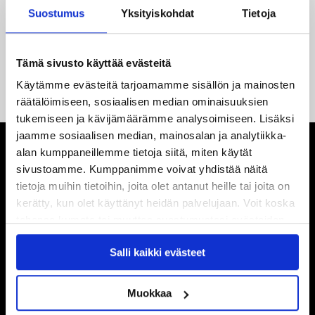
yhteistyö jatkuu
Suostumus
Yksityiskohdat
Tietoja
14.05.2026
Tuore Sveitsin mestari Juuso Arola JYP-puolustukseen
Tämä sivusto käyttää evästeitä
kahden vuoden sopimuksella
Käytämme evästeitä tarjoamamme sisällön ja mainosten
räätälöimiseen, sosiaalisen median ominaisuuksien
tukemiseen ja kävijämäärämme analysoimiseen. Lisäksi
jaamme sosiaalisen median, mainosalan ja analytiikka-
alan kumppaneillemme tietoja siitä, miten käytät
sivustoamme. Kumppanimme voivat yhdistää näitä
tietoja muihin tietoihin, joita olet antanut heille tai joita on
kerätty, kun olet käyttänyt heidän palvelujaan. Voit koska
tahansa kumota tai muuttaa suostumustasi evästeiden
käytöstä
Evästeet-sivultamme
.
Salli kaikki evästeet
Muokkaa