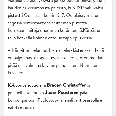
vierailulla. Alkusyksystä joukkueet tarjoilivat yhden
kauden erikoisimmista peleistä, kun JYP haki kaksi
pistettä Oulusta lukemin 6–7. Oululaisryhmä on
sarjassa seitsemäntenä seitsemän pistettä
hurrikaanipaitoja enemmän keränneenä.Kärpät on
tällä hetkellä kolmen ottelun tappioputkessa.
– Kärpät on pelannut hieman alarekisterissä. Heillä
on paljon näytettävää myös itselleen, joten meidän
pitää olla valmiina kovaan paineeseen, Nieminen
kuvailee.
Kokoonpanopuolella
on
Braden Christoffer
pelikiellossa, mutta
palaa
Juuso Puustinen
kokoonpanoon. Puolustus- ja maalivahtiosastolla ei
nähdä muutoksia.