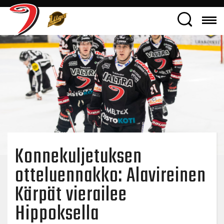
Konnekuljetuksen
otteluennakko: Alavireinen
Kärpät vierailee
Hippoksella