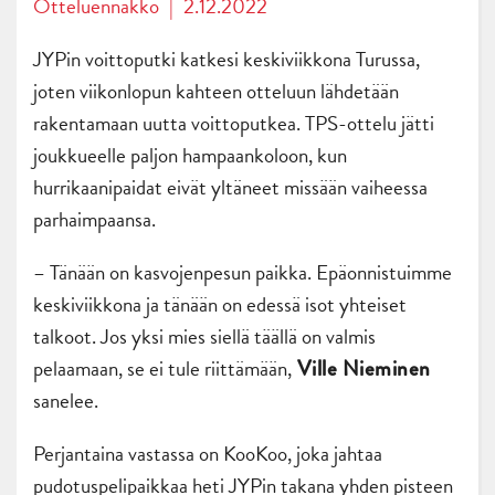
Otteluennakko
|
2.12.2022
JYPin voittoputki katkesi keskiviikkona Turussa,
joten viikonlopun kahteen otteluun lähdetään
rakentamaan uutta voittoputkea. TPS-ottelu jätti
joukkueelle paljon hampaankoloon, kun
hurrikaanipaidat eivät yltäneet missään vaiheessa
parhaimpaansa.
– Tänään on kasvojenpesun paikka. Epäonnistuimme
keskiviikkona ja tänään on edessä isot yhteiset
talkoot. Jos yksi mies siellä täällä on valmis
pelaamaan, se ei tule riittämään,
Ville Nieminen
sanelee.
Perjantaina vastassa on KooKoo, joka jahtaa
pudotuspelipaikkaa heti JYPin takana yhden pisteen