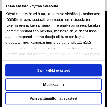
Tämä sivusto käyttää evästeitä
Käytämme evästeitä tarjoamamme sisällön ja mainosten
räätälöimiseen, sosiaalisen median ominaisuuksien
tukemiseen ja kävijämäärämme analysoimiseen. Lisäksi
jaamme sosiaalisen median, mainosalan ja analytiikka-
alan kumppaneillemme tietoja siitä, miten käytät
sivustoamme. Kumppanimme voivat yhdistää näitä
tietoja muihin tietoihin, joita olet antanut heille tai joita on
kerätty, kun olet käyttänyt heidän palvelujaan. Voit koska
tahansa kumota tai muuttaa suostumustasi evästeiden
käytöstä
Evästeet-sivultamme
.
Salli kaikki evästeet
Muokkaa
Vain välttämättömät evästeet