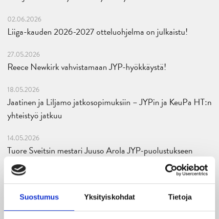
02.06.2026
Liiga-kauden 2026-2027 otteluohjelma on julkaistu!
27.05.2026
Reece Newkirk vahvistamaan JYP-hyökkäystä!
18.05.2026
Jaatinen ja Liljamo jatkosopimuksiin – JYPin ja KeuPa HT:n
yhteistyö jatkuu
14.05.2026
Tuore Sveitsin mestari Juuso Arola JYP-puolustukseen
kahden vuoden sopimuksella
12.05.2026
Veeti Väisänen JYP-puolustukseen kahden vuoden
Suostumus
Yksityiskohdat
Tietoja
sopimuksella