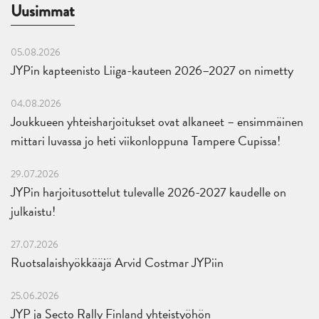
Uusimmat
05.08.2026
JYPin kapteenisto Liiga-kauteen 2026–2027 on nimetty
04.08.2026
Joukkueen yhteisharjoitukset ovat alkaneet – ensimmäinen
mittari luvassa jo heti viikonloppuna Tampere Cupissa!
29.07.2026
JYPin harjoitusottelut tulevalle 2026-2027 kaudelle on
julkaistu!
27.07.2026
Ruotsalaishyökkääjä Arvid Costmar JYPiin
25.06.2026
JYP ja Secto Rally Finland yhteistyöhön