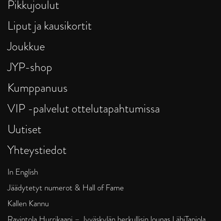
Pikkujoulut
Liput ja kausikortit
Joukkue
JYP-shop
Kumppanuus
VIP -palvelut ottelutapahtumissa
Uutiset
Yhteystiedot
In English
Jäädytetyt numerot & Hall of Fame
Kallen Kannu
Ravintola Hurrikaani – Jyväskylän herkullisin lounas LähiTapiola