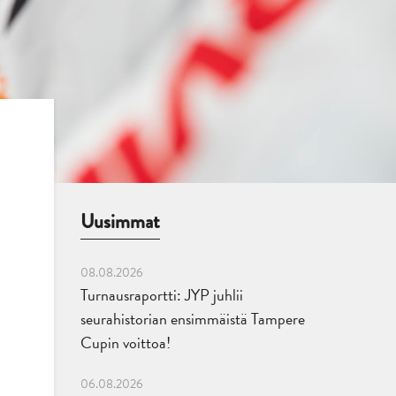
Uusimmat
08.08.2026
Turnausraportti: JYP juhlii
seurahistorian ensimmäistä Tampere
Cupin voittoa!
06.08.2026