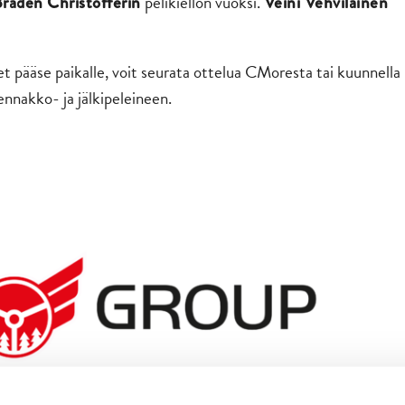
pelikiellon vuoksi.
raden Christofferin
Veini Vehviläinen
et pääse paikalle, voit seurata ottelua CMoresta tai kuunnella
nnakko- ja jälkipeleineen.