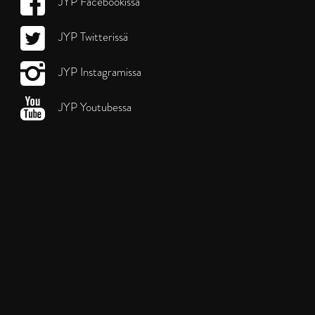
JYP Facebookissa
JYP Twitterissä
JYP Instagramissa
JYP Youtubessa