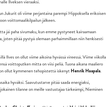
lle Ilveksen vieraaksi.
n Jukurit oli viime perjantaina parempi Hippoksella erikoisen
oon voittomaalikilpailun jälkeen.
mutta jäi paha sivumaku, kun emme pystyneet kairaamaan
isa, joten pitää pystyä olemaan parhaimmillaan niin henkisesti
lä Ilves on ollut viime aikoina hyvässä vireessä. Viime viikolla
nsä voittoputken mitta on viisi peliä. Tuona aikana maaliero
a on ollut kymmenen tehopistettä iskenyt
.
Henrik Haapala
saika hyväksi. Saavutustarve pitää saada energiaksi,
ät jokainen tilanne on meille vastustajaa tärkeämpi, Nieminen