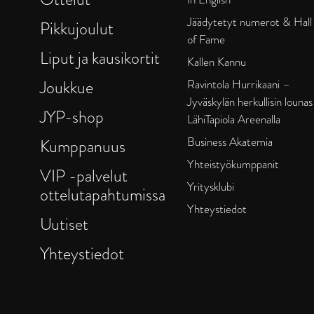
Jäädytetyt numerot & Hall
Pikkujoulut
of Fame
Liput ja kausikortit
Kallen Kannu
Joukkue
Ravintola Hurrikaani –
Jyväskylän herkullisin lounas
JYP-shop
LähiTapiola Areenalla
Business Akatemia
Kumppanuus
Yhteistyökumppanit
VIP -palvelut
Yritysklubi
ottelutapahtumissa
Yhteystiedot
Uutiset
Yhteystiedot