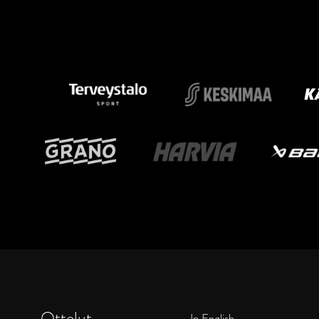
Ottelut
In English