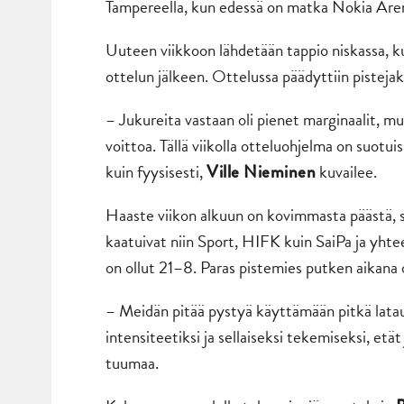
Tampereella, kun edessä on matka Nokia Arena
Uuteen viikkoon lähdetään tappio niskassa, ku
ottelun jälkeen. Ottelussa päädyttiin pistejak
– Jukureita vastaan oli pienet marginaalit, 
voittoa. Tällä viikolla otteluohjelma on suotu
kuin fyysisesti,
kuvailee.
Ville Nieminen
Haaste viikon alkuun on kovimmasta päästä, sil
kaatuivat niin Sport, HIFK kuin SaiPa ja yhtee
on ollut 21–8. Paras pistemies putken aikan
– Meidän pitää pystyä käyttämään pitkä latau
intensiteetiksi ja sellaiseksi tekemiseksi, et
tuumaa.