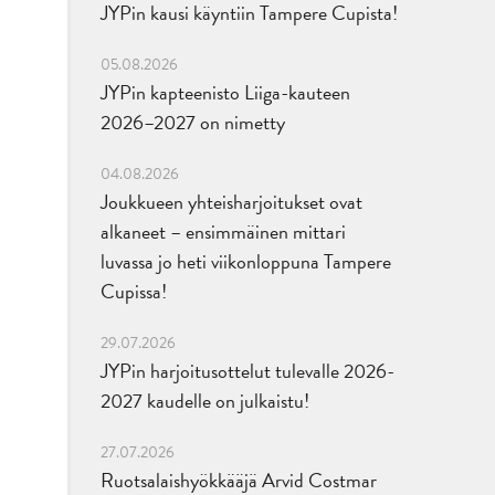
JYPin kausi käyntiin Tampere Cupista!
05.08.2026
JYPin kapteenisto Liiga-kauteen
2026–2027 on nimetty
04.08.2026
Joukkueen yhteisharjoitukset ovat
alkaneet – ensimmäinen mittari
luvassa jo heti viikonloppuna Tampere
Cupissa!
29.07.2026
JYPin harjoitusottelut tulevalle 2026-
2027 kaudelle on julkaistu!
27.07.2026
Ruotsalaishyökkääjä Arvid Costmar