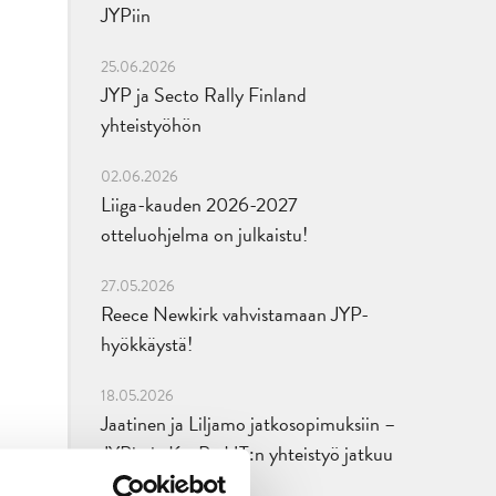
JYPiin
25.06.2026
JYP ja Secto Rally Finland
yhteistyöhön
02.06.2026
Liiga-kauden 2026-2027
otteluohjelma on julkaistu!
27.05.2026
Reece Newkirk vahvistamaan JYP-
hyökkäystä!
18.05.2026
Jaatinen ja Liljamo jatkosopimuksiin –
JYPin ja KeuPa HT:n yhteistyö jatkuu