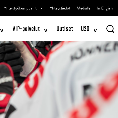
^
Yhteistyökumppanit
Yhteystiedot
Medialle
In English
^
^
^
VIP-palvelut
Uutiset
U20