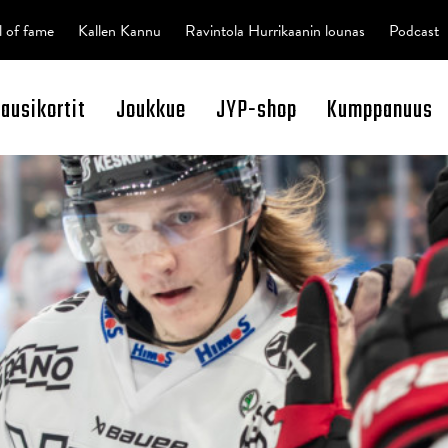
l of fame
Kallen Kannu
Ravintola Hurrikaanin lounas
Podcast
kausikortit
Joukkue
JYP-shop
Kumppanuus