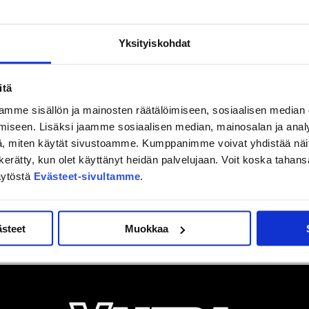
Yksityiskohdat
itä
mme sisällön ja mainosten räätälöimiseen, sosiaalisen median
iseen. Lisäksi jaamme sosiaalisen median, mainosalan ja analy
, miten käytät sivustoamme. Kumppanimme voivat yhdistää näitä t
on kerätty, kun olet käyttänyt heidän palvelujaan. Voit koska taha
äytöstä
Evästeet-sivultamme
.
ästeet
Muokkaa