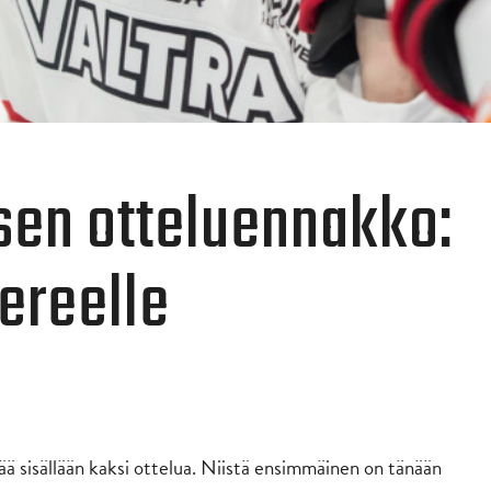
sen otteluennakko:
pereelle
itää sisällään kaksi ottelua. Niistä ensimmäinen on tänään