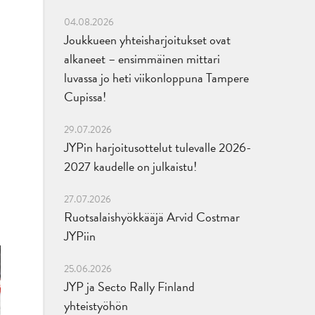
04.08.2026
Joukkueen yhteisharjoitukset ovat
alkaneet – ensimmäinen mittari
luvassa jo heti viikonloppuna Tampere
Cupissa!
29.07.2026
JYPin harjoitusottelut tulevalle 2026-
2027 kaudelle on julkaistu!
27.07.2026
Ruotsalaishyökkääjä Arvid Costmar
JYPiin
25.06.2026
JYP ja Secto Rally Finland
yhteistyöhön