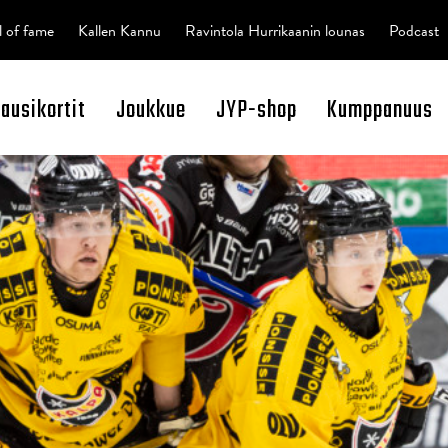
l of fame
Kallen Kannu
Ravintola Hurrikaanin lounas
Podcast
kausikortit
Joukkue
JYP-shop
Kumppanuus