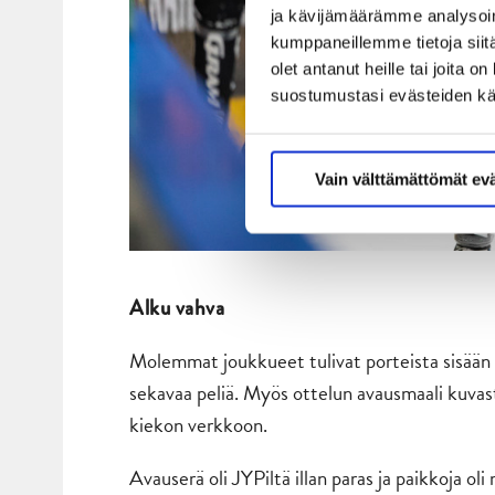
ja kävijämäärämme analysoim
kumppaneillemme tietoja siitä
olet antanut heille tai joita 
suostumustasi evästeiden k
Vain välttämättömät ev
Alku vahva
Molemmat joukkueet tulivat porteista sisään k
sekavaa peliä. Myös ottelun avausmaali kuvast
kiekon verkkoon.
Avauserä oli JYPiltä illan paras ja paikkoja o