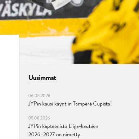
Uusimmat
06.08.2026
JYPin kausi käyntiin Tampere Cupista!
05.08.2026
JYPin kapteenisto Liiga-kauteen
2026–2027 on nimetty