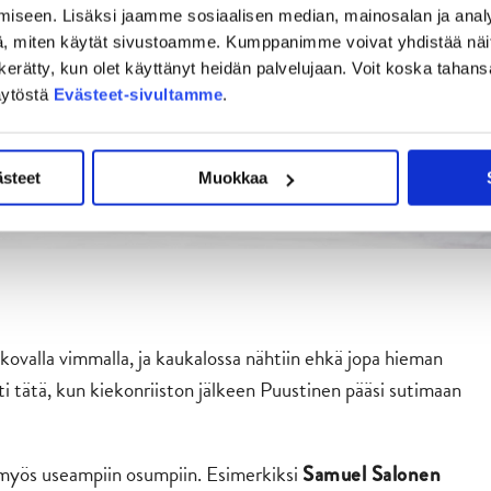
iseen. Lisäksi jaamme sosiaalisen median, mainosalan ja analy
, miten käytät sivustoamme. Kumppanimme voivat yhdistää näitä t
on kerätty, kun olet käyttänyt heidän palvelujaan. Voit koska taha
äytöstä
Evästeet-sivultamme
.
ästeet
Muokkaa
ovalla vimmalla, ja kaukalossa nähtiin ehkä jopa hieman
i tätä, kun kiekonriiston jälkeen Puustinen pääsi sutimaan
li myös useampiin osumpiin. Esimerkiksi
Samuel Salonen