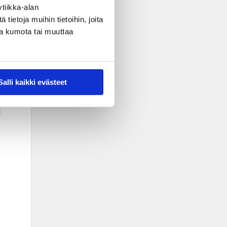
tiikka-alan
ietoja muihin tietoihin, joita
nsa kumota tai muuttaa
Salli kaikki evästeet