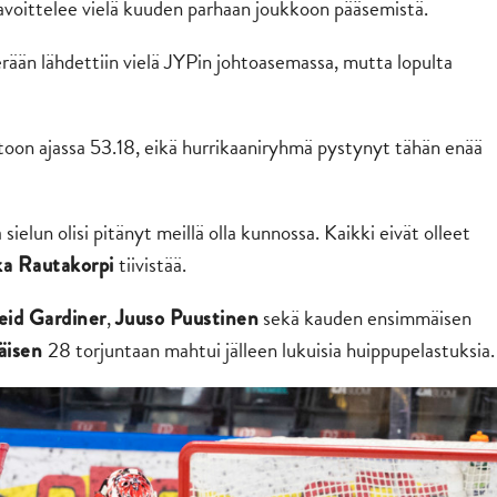
avoittelee vielä kuuden parhaan joukkoon pääsemistä.
serään lähdettiin vielä JYPin johtoasemassa, mutta lopulta
oon ajassa 53.18, eikä hurrikaaniryhmä pystynyt tähän enää
 sielun olisi pitänyt meillä olla kunnossa. Kaikki eivät olleet
tiivistää.
a Rautakorpi
,
sekä kauden ensimmäisen
eid Gardiner
Juuso Puustinen
28 torjuntaan mahtui jälleen lukuisia huippupelastuksia.
läisen