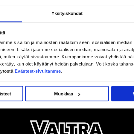
Yksityiskohdat
itä
mme sisällön ja mainosten räätälöimiseen, sosiaalisen median
iseen. Lisäksi jaamme sosiaalisen median, mainosalan ja analy
, miten käytät sivustoamme. Kumppanimme voivat yhdistää näitä t
on kerätty, kun olet käyttänyt heidän palvelujaan. Voit koska taha
äytöstä
Evästeet-sivultamme
.
ästeet
Muokkaa