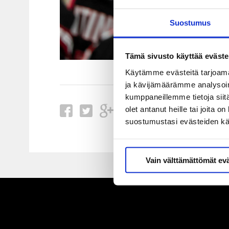
Suostumus
Tämä sivusto käyttää eväste
Käytämme evästeitä tarjoama
ja kävijämäärämme analysoim
kumppaneillemme tietoja siitä
olet antanut heille tai joita 
suostumustasi evästeiden k
Vain välttämättömät ev