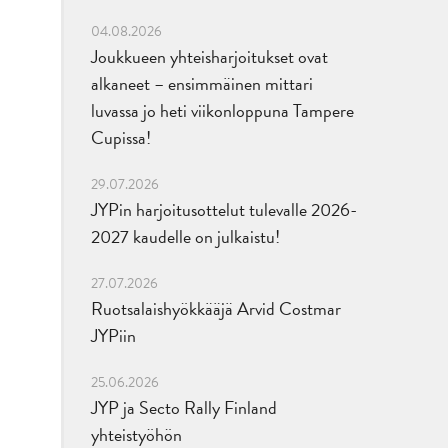
04.08.2026
Joukkueen yhteisharjoitukset ovat
alkaneet – ensimmäinen mittari
luvassa jo heti viikonloppuna Tampere
Cupissa!
29.07.2026
JYPin harjoitusottelut tulevalle 2026-
2027 kaudelle on julkaistu!
27.07.2026
Ruotsalaishyökkääjä Arvid Costmar
JYPiin
25.06.2026
JYP ja Secto Rally Finland
yhteistyöhön