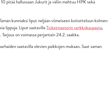
a 10 pitää hallussaan Jukurit ja väliin mahtuu HPK sekä
 Tämän kunniaksi liput neljään viimeiseen kotiotteluun kolmen
ia lippuja. Liput saatavilla
Ticketmasterin verkkokaupasta
,
 Tarjous on voimassa perjantain 24.2. saakka.
arhaiden saatavilla olevien paikkojen mukaan. Saat saman