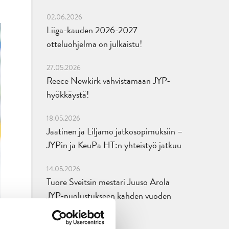
02.06.2026
Liiga-kauden 2026-2027
otteluohjelma on julkaistu!
27.05.2026
Reece Newkirk vahvistamaan JYP-
hyökkäystä!
18.05.2026
Jaatinen ja Liljamo jatkosopimuksiin –
JYPin ja KeuPa HT:n yhteistyö jatkuu
14.05.2026
Tuore Sveitsin mestari Juuso Arola
JYP-puolustukseen kahden vuoden
sopimuksella