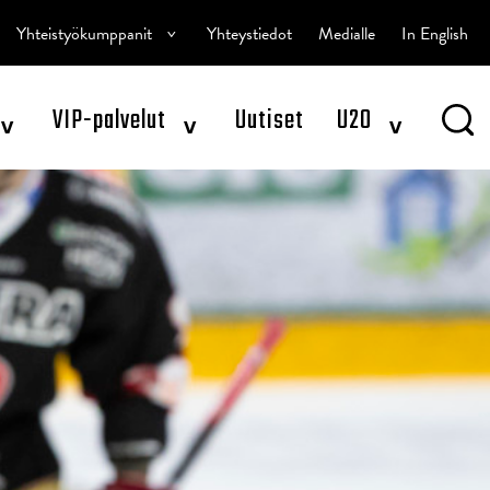
^
Yhteistyökumppanit
Yhteystiedot
Medialle
In English
^
^
^
VIP-palvelut
Uutiset
U20