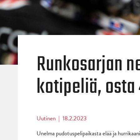
Runkosarjan ne
kotipeliä, osta
Uutinen
|
18.2.2023
Unelma pudotuspelipaikasta elää ja hurrikaanil