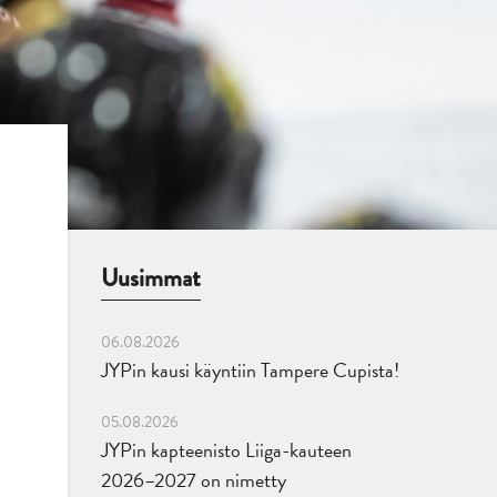
Uusimmat
06.08.2026
JYPin kausi käyntiin Tampere Cupista!
05.08.2026
JYPin kapteenisto Liiga-kauteen
2026–2027 on nimetty