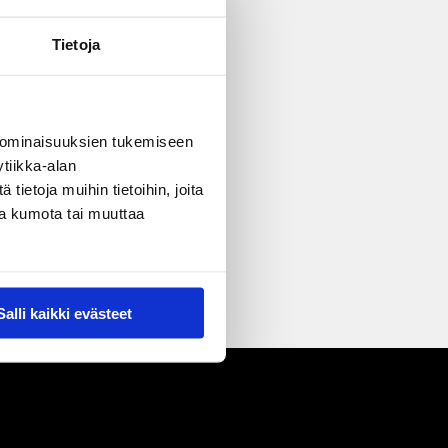
Tietoja
 ominaisuuksien tukemiseen
tiikka-alan
ietoja muihin tietoihin, joita
nsa kumota tai muuttaa
Salli kaikki evästeet