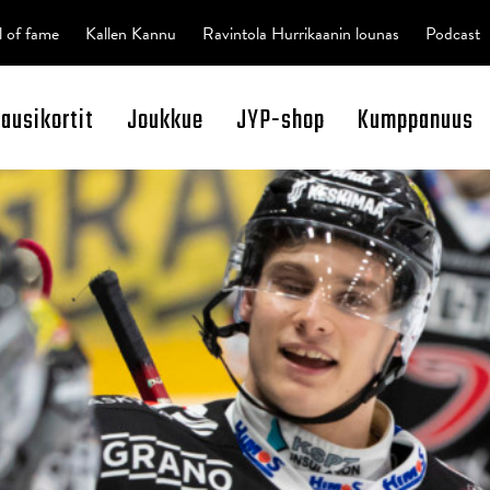
l of fame
Kallen Kannu
Ravintola Hurrikaanin lounas
Podcast
kausikortit
Joukkue
JYP-shop
Kumppanuus