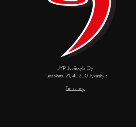
JYP Jyväskylä Oy
Puistokatu 21, 40200 Jyväskylä
Tietosuoja