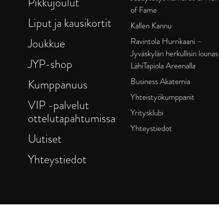
Pikkujoulut
of Fame
Liput ja kausikortit
Kallen Kannu
Joukkue
Ravintola Hurrikaani –
Jyväskylän herkullisin lounas
JYP-shop
LähiTapiola Areenalla
Business Akatemia
Kumppanuus
Yhteistyökumppanit
VIP -palvelut
Yritysklubi
ottelutapahtumissa
Yhteystiedot
Uutiset
Yhteystiedot