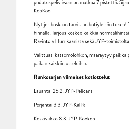
pudotuspeliviivaan on matkaa 7 pistettä. Sija
KooKoo.
Nyt jos koskaan tarvitaan kotiyleisön tukea!
hinnalla. Tarjous koskee kaikkia normaalihintais
Ravintola Hurrikaanista sekä JYP-toimistolta.
Valittuasi katsomolohkon, määräytyy paikka p
paikan kaikkiin otteluihin.
Runkosarjan viimeiset kotiottelut
Lauantai 25.2. JYP-Pelicans
Perjantai 3.3. JYP-KalPa
Keskiviikko 8.3. JYP-Kookoo