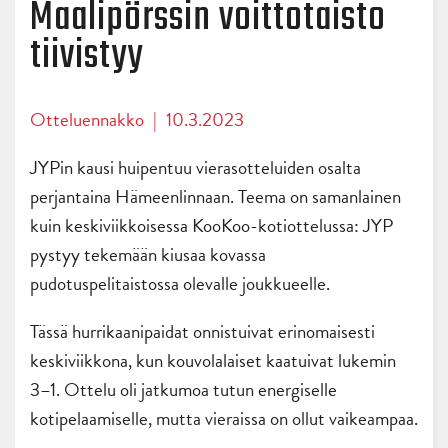
Maalipörssin voittotaisto
tiivistyy
Otteluennakko
|
10.3.2023
JYPin kausi huipentuu vierasotteluiden osalta
perjantaina Hämeenlinnaan. Teema on samanlainen
kuin keskiviikkoisessa KooKoo-kotiottelussa: JYP
pystyy tekemään kiusaa kovassa
pudotuspelitaistossa olevalle joukkueelle.
Tässä hurrikaanipaidat onnistuivat erinomaisesti
keskiviikkona, kun kouvolalaiset kaatuivat lukemin
3–1. Ottelu oli jatkumoa tutun energiselle
kotipelaamiselle, mutta vieraissa on ollut vaikeampaa.