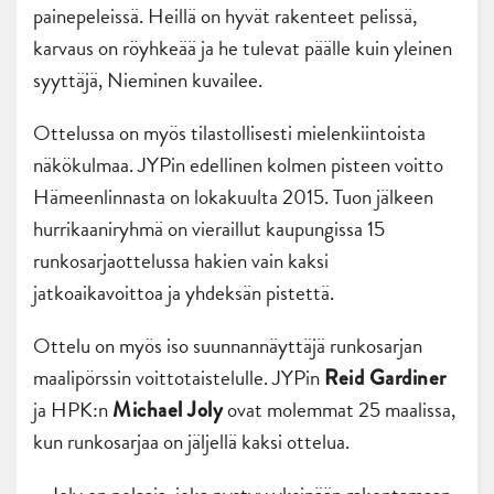
painepeleissä. Heillä on hyvät rakenteet pelissä,
karvaus on röyhkeää ja he tulevat päälle kuin yleinen
syyttäjä, Nieminen kuvailee.
Ottelussa on myös tilastollisesti mielenkiintoista
näkökulmaa. JYPin edellinen kolmen pisteen voitto
Hämeenlinnasta on lokakuulta 2015. Tuon jälkeen
hurrikaaniryhmä on vieraillut kaupungissa 15
runkosarjaottelussa hakien vain kaksi
jatkoaikavoittoa ja yhdeksän pistettä.
Ottelu on myös iso suunnannäyttäjä runkosarjan
maalipörssin voittotaistelulle. JYPin
Reid Gardiner
ja HPK:n
ovat molemmat 25 maalissa,
Michael Joly
kun runkosarjaa on jäljellä kaksi ottelua.