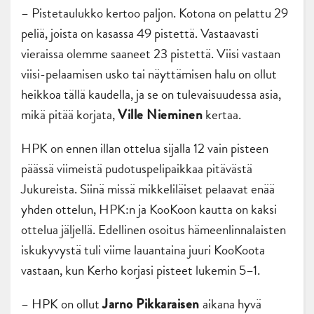
– Pistetaulukko kertoo paljon. Kotona on pelattu 29
peliä, joista on kasassa 49 pistettä. Vastaavasti
vieraissa olemme saaneet 23 pistettä. Viisi vastaan
viisi-pelaamisen usko tai näyttämisen halu on ollut
heikkoa tällä kaudella, ja se on tulevaisuudessa asia,
mikä pitää korjata,
kertaa.
Ville Nieminen
HPK on ennen illan ottelua sijalla 12 vain pisteen
päässä viimeistä pudotuspelipaikkaa pitävästä
Jukureista. Siinä missä mikkeliläiset pelaavat enää
yhden ottelun, HPK:n ja KooKoon kautta on kaksi
ottelua jäljellä. Edellinen osoitus hämeenlinnalaisten
iskukyvystä tuli viime lauantaina juuri KooKoota
vastaan, kun Kerho korjasi pisteet lukemin 5–1.
– HPK on ollut
aikana hyvä
Jarno Pikkaraisen