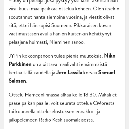
– Joly on pelaaja, joka pystyy yksinään rakentamaan
viisi-kuusi maalipaikkaa ottelua kohden. Olen itsekin
scoutannut häntä aiempina vuosina, ja viestit olivat
sitä, ettei hän sopisi Suomeen. Pikkaraisen kovan
vaatimustason avulla hän on kuitenkin kehittynyt
pelaajana huimasti, Nieminen sanoo.
JYPin kokoonpanoon tulee pieniä muutoksia.
Niko
on aloittava maalivahti ensimmäistä
Parkkinen
kertaa tällä kaudella ja
korvaa
Jere Lassila
Samuel
.
Salosen
Ottelu Hämeenlinnassa alkaa kello 18.30. Mikäli et
pääse paikan päälle, voit seurata ottelua CMoresta
tai kuunnella otteluselostuksen ennakko- ja
jälkipeleineen Radio Keskisuomalaisesta.