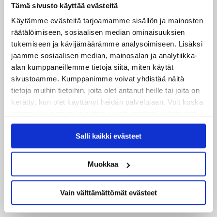
Tämä sivusto käyttää evästeitä
25.06.2026
Käytämme evästeitä tarjoamamme sisällön ja mainosten
JYP ja Secto Rally Finland yhteistyöhön
räätälöimiseen, sosiaalisen median ominaisuuksien
tukemiseen ja kävijämäärämme analysoimiseen. Lisäksi
02.06.2026
jaamme sosiaalisen median, mainosalan ja analytiikka-
Liiga-kauden 2026-2027 otteluohjelma on julkaistu!
alan kumppaneillemme tietoja siitä, miten käytät
sivustoamme. Kumppanimme voivat yhdistää näitä
27.05.2026
tietoja muihin tietoihin, joita olet antanut heille tai joita on
Reece Newkirk vahvistamaan JYP-hyökkäystä!
kerätty, kun olet käyttänyt heidän palvelujaan. Voit koska
tahansa kumota tai muuttaa suostumustasi evästeiden
18.05.2026
käytöstä
Evästeet-sivultamme
.
Jaatinen ja Liljamo jatkosopimuksiin – JYPin ja KeuPa HT:n
Salli kaikki evästeet
yhteistyö jatkuu
Muokkaa
14.05.2026
Tuore Sveitsin mestari Juuso Arola JYP-puolustukseen
Vain välttämättömät evästeet
kahden vuoden sopimuksella