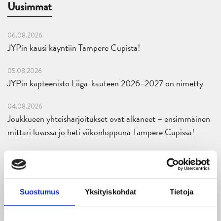
Uusimmat
06.08.2026
JYPin kausi käyntiin Tampere Cupista!
05.08.2026
JYPin kapteenisto Liiga-kauteen 2026–2027 on nimetty
04.08.2026
Joukkueen yhteisharjoitukset ovat alkaneet – ensimmäinen
mittari luvassa jo heti viikonloppuna Tampere Cupissa!
29.07.2026
JYPin harjoitusottelut tulevalle 2026-2027 kaudelle on
julkaistu!
Suostumus
Yksityiskohdat
Tietoja
27.07.2026
Ruotsalaishyökkääjä Arvid Costmar JYPiin