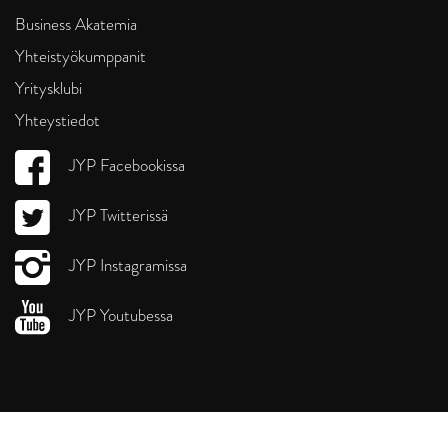
Business Akatemia
Yhteistyökumppanit
Yritysklubi
Yhteystiedot
JYP Facebookissa
JYP Twitterissä
JYP Instagramissa
JYP Youtubessa