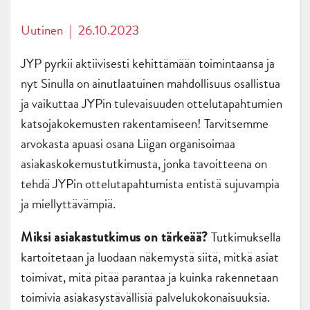
Uutinen
|
26.10.2023
JYP pyrkii aktiivisesti kehittämään toimintaansa ja
nyt Sinulla on ainutlaatuinen mahdollisuus osallistua
ja vaikuttaa JYPin tulevaisuuden ottelutapahtumien
katsojakokemusten rakentamiseen! Tarvitsemme
arvokasta apuasi osana Liigan organisoimaa
asiakaskokemustutkimusta, jonka tavoitteena on
tehdä JYPin ottelutapahtumista entistä sujuvampia
ja miellyttävämpiä.
Tutkimuksella
Miksi asiakastutkimus on tärkeää?
kartoitetaan ja luodaan näkemystä siitä, mitkä asiat
toimivat, mitä pitää parantaa ja kuinka rakennetaan
toimivia asiakasystävällisiä palvelukokonaisuuksia.