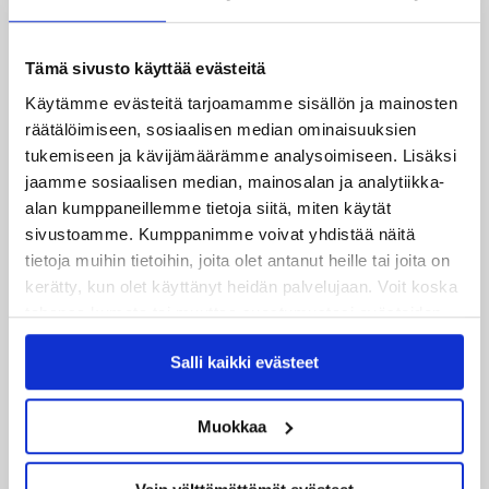
mittari luvassa jo heti viikonloppuna Tampere Cupissa!
Tämä sivusto käyttää evästeitä
29.07.2026
JYPin harjoitusottelut tulevalle 2026-2027 kaudelle on
Käytämme evästeitä tarjoamamme sisällön ja mainosten
julkaistu!
räätälöimiseen, sosiaalisen median ominaisuuksien
tukemiseen ja kävijämäärämme analysoimiseen. Lisäksi
27.07.2026
jaamme sosiaalisen median, mainosalan ja analytiikka-
Ruotsalaishyökkääjä Arvid Costmar JYPiin
alan kumppaneillemme tietoja siitä, miten käytät
sivustoamme. Kumppanimme voivat yhdistää näitä
25.06.2026
tietoja muihin tietoihin, joita olet antanut heille tai joita on
JYP ja Secto Rally Finland yhteistyöhön
kerätty, kun olet käyttänyt heidän palvelujaan. Voit koska
tahansa kumota tai muuttaa suostumustasi evästeiden
02.06.2026
käytöstä
Evästeet-sivultamme
.
Liiga-kauden 2026-2027 otteluohjelma on julkaistu!
Salli kaikki evästeet
27.05.2026
Muokkaa
Reece Newkirk vahvistamaan JYP-hyökkäystä!