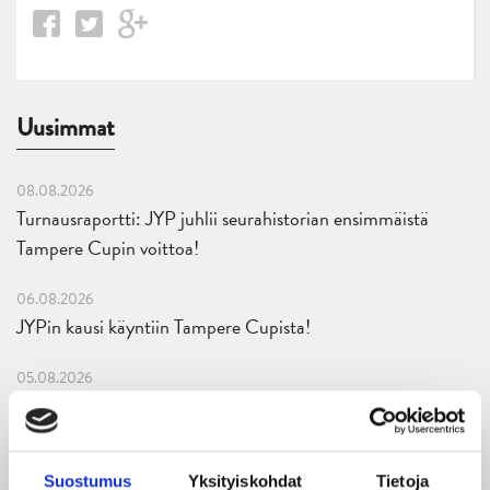
Uusimmat
08.08.2026
Turnausraportti: JYP juhlii seurahistorian ensimmäistä
Tampere Cupin voittoa!
06.08.2026
JYPin kausi käyntiin Tampere Cupista!
05.08.2026
JYPin kapteenisto Liiga-kauteen 2026–2027 on nimetty
04.08.2026
Joukkueen yhteisharjoitukset ovat alkaneet – ensimmäinen
Suostumus
Yksityiskohdat
Tietoja