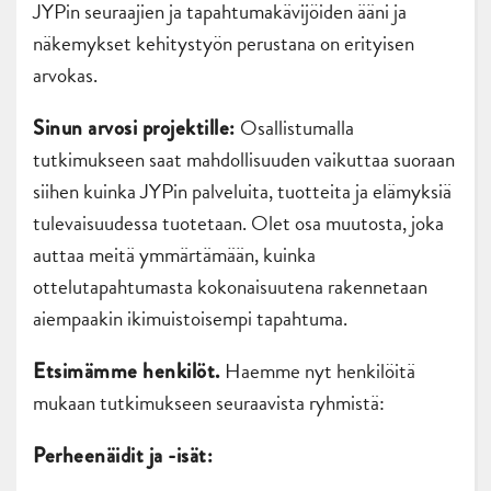
JYPin seuraajien ja tapahtumakävijöiden ääni ja
näkemykset kehitystyön perustana on erityisen
arvokas.
Osallistumalla
Sinun arvosi projektille:
tutkimukseen saat mahdollisuuden vaikuttaa suoraan
siihen kuinka JYPin palveluita, tuotteita ja elämyksiä
tulevaisuudessa tuotetaan. Olet osa muutosta, joka
auttaa meitä ymmärtämään, kuinka
ottelutapahtumasta kokonaisuutena rakennetaan
aiempaakin ikimuistoisempi tapahtuma.
Haemme nyt henkilöitä
Etsimämme henkilöt.
mukaan tutkimukseen seuraavista ryhmistä:
Perheenäidit ja -isät: