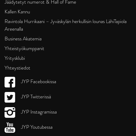
Jäädytetyt numerot & Hall of Fame
Kallen Kannu
Ravintola Hurrikaani – Jyväskylän herkullisin lounas LähiTapiola
Areenalla
Business Akatemia
Yhteistyökumppanit
Yritysklubi
Yhteystiedot
JYP Facebookissa
JYP Twitterissä
JYP Instagramissa
JYP Youtubessa