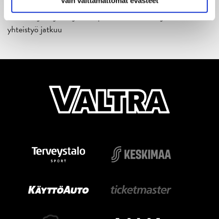
Vain välttämättömät evästeet
18.05.2026
Jaatinen ja Liljamo jatkosopimuksiin – JYPin ja KeuPa HT:n
yhteistyö jatkuu