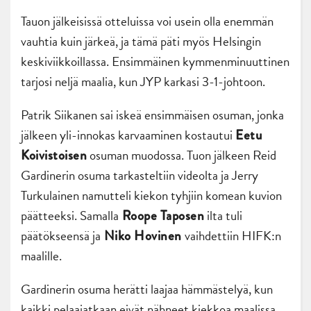
Tauon jälkeisissä otteluissa voi usein olla enemmän
vauhtia kuin järkeä, ja tämä päti myös Helsingin
keskiviikkoillassa. Ensimmäinen kymmenminuuttinen
tarjosi neljä maalia, kun JYP karkasi 3-1-johtoon.
Patrik Siikanen sai iskeä ensimmäisen osuman, jonka
jälkeen yli-innokas karvaaminen kostautui
Eetu
osuman muodossa. Tuon jälkeen Reid
Koivistoisen
Gardinerin osuma tarkasteltiin videolta ja Jerry
Turkulainen namutteli kiekon tyhjiin komean kuvion
päätteeksi. Samalla
ilta tuli
Roope Taposen
päätökseensä ja
vaihdettiin HIFK:n
Niko Hovinen
maalille.
Gardinerin osuma herätti laajaa hämmästelyä, kun
kaikki pelaajatkaan eivät nähneet kiekkoa maalissa