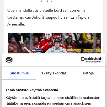
Uusi mahdollisuus pisteille koittaa huomenna
torstaina, kun Jukurit saapuu kylään LähiTapiola
Areenalle.
Suostumus
Yksityiskohdat
Tietoja
Tämä sivusto käyttää evästeitä
Käytämme evästeitä tarjoamamme sisällön ja mainosten
Liigan runkosarjaottelussa HIFK – JYP, Helsingin
räätälöimiseen, sosiaalisen median ominaisuuksien
jäähallissa, 15. marraskuuta 2023. (Kuva: Riku Laukkanen /