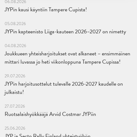
06.08.2026
JYPin kausi käyntiin Tampere Cupista!
05.08.2026
JYPin kapteenisto Liiga-kauteen 2026–2027 on nimetty
04.08.2026
Joukkueen yhteisharjoitukset ovat alkaneet – ensimmäinen
mittari luvassa jo heti viikonloppuna Tampere Cupissa!
29.07.2026
JYPin harjoitusottelut tulevalle 2026-2027 kaudelle on
julkaistu!
27.07.2026
Ruotsalaishyökkääjä Arvid Costmar JYPiin
25.06.2026
JYP ja Secto Rally Finland yhteistyöhön