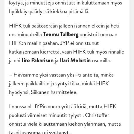
löytyä, ja minuutteja onnistuttiin kuluttamaan myös
hyökkäyspäädyssä kiekkoa pitämällä.
HIFK tuli päätöserään jälleen isännän elkein ja heti
ensiminuuteilla
onnistui tuomaan
Teemu Tallberg
HIFK:n maalin päähän. JYP ei onnistunut
katkaisemaan kierrettä, vaan HIFK tuli myös rinnalle
ja ohi
ja
osumilla.
Iiro Pakarisen
Ilari Melartin
– Hävisimme yksi vastaan yksi-tilanteita, minkä
jälkeen paikkailtiin ja syntyi tilaa, minkä HIFK
hyödynsi, Siikanen harmittelee.
Lopussa oli JYPin vuoro yrittää kiriä, mutta HIFK
puolusti viimeiset minuutit tylysti. Christoffer
onnistui vielä kilauttamaan kiekon ylärimaan, mutta
tasoitusosumaa ei syntynyt.