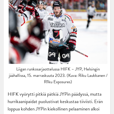
Liigan runkosarjaottelussa HIFK – JYP, Helsingin
jäähallissa, 15. marraskuuta 2023. (Kuva: Riku Laukkanen /
R1ku Exposures)
HIFK vyörytti pitkiä pätkiä JYPin päädyssä, mutta
hurrikaanipaidat puolustivat keskustaa tiiviisti. Erän
loppua kohden JYPin kiekollinen pelaaminen alkoi