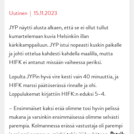
Uutinen
|
15.11.2023
JYP näytti alusta alkaen, että se ei ollut tullut
kumartelemaan kuvia Helsinkiin illan
kärkikamppailuun. JYP istui nopeasti kuskin paikalle
ja johti ottelua kahdesti kahdella maalilla, mutta
HIFK ei antanut missään vaiheessa periksi.
Lopulta JYPin hyvä vire kesti vain 40 minuuttia, ja
HIFK marssi päätöserässä rinnalle ja ohi.
Loppulukemat kirjattiin HIFK:n eduksi 5–4.
– Ensimmäiset kaksi erää olimme tosi hyvin pelissä
mukana ja varsinkin ensimmäisessä olimme selvästi
parempia. Kolmannessa erässä vastustaja oli parempi