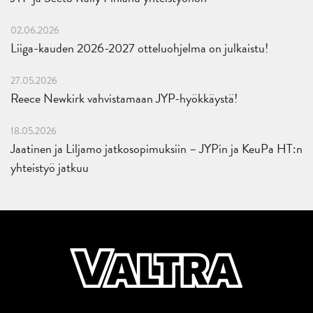
02.06.2026
Liiga-kauden 2026-2027 otteluohjelma on julkaistu!
27.05.2026
Reece Newkirk vahvistamaan JYP-hyökkäystä!
18.05.2026
Jaatinen ja Liljamo jatkosopimuksiin – JYPin ja KeuPa HT:n
yhteistyö jatkuu