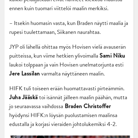
ennen kuin tuomari viittelöi maalin merkiksi.
– Itsekin huomasin vasta, kun Braden näytti maalia ja
rupesi tuulettamaan, Siikanen naurahtaa.
JYP oli lähellä ohittaa myös Hovisen vielä avauserän
puitteissa, kun viime hetkien ylivoimalla
Sami Niku
laukoi tolppaan ja vain Hovisen unelmatorjunta esti
varmalta näyttäneen maalin.
Jere Lassilan
HIFK tuli toiseen erään huomattavasti pirteämmin.
toi isännät jälleen maalin päähän, mutta
Juha Jääskä
jo seuraavassa vaihdossa
Braden Christoffer
hyödynsi HIFK:n löysän puolustamisen maalinsa
edustalla ja korjasi vieraiden johtolukemiksi 4-2.