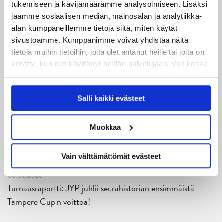
tukemiseen ja kävijämäärämme analysoimiseen. Lisäksi
R1ku Exposures)
jaamme sosiaalisen median, mainosalan ja analytiikka-
alan kumppaneillemme tietoja siitä, miten käytät
Toimittaja: Jere Korkalainen
sivustoamme. Kumppanimme voivat yhdistää näitä
Kuvat: Riku Laukkanen/Liiga
tietoja muihin tietoihin, joita olet antanut heille tai joita on
kerätty, kun olet käyttänyt heidän palvelujaan. Voit koska
tahansa kumota tai muuttaa suostumustasi evästeiden
käytöstä
Evästeet-sivultamme
.
Salli kaikki evästeet
Muokkaa
Uusimmat
Vain välttämättömät evästeet
08.08.2026
Turnausraportti: JYP juhlii seurahistorian ensimmäistä
Tampere Cupin voittoa!