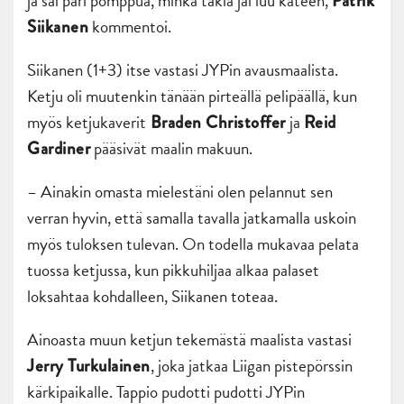
ja sai pari pomppua, minkä takia jäi luu käteen,
Patrik
kommentoi.
Siikanen
Siikanen (1+3) itse vastasi JYPin avausmaalista.
Ketju oli muutenkin tänään pirteällä pelipäällä, kun
myös ketjukaverit
ja
Braden Christoffer
Reid
pääsivät maalin makuun.
Gardiner
– Ainakin omasta mielestäni olen pelannut sen
verran hyvin, että samalla tavalla jatkamalla uskoin
myös tuloksen tulevan. On todella mukavaa pelata
tuossa ketjussa, kun pikkuhiljaa alkaa palaset
loksahtaa kohdalleen, Siikanen toteaa.
Ainoasta muun ketjun tekemästä maalista vastasi
, joka jatkaa Liigan pistepörssin
Jerry Turkulainen
kärkipaikalle. Tappio pudotti pudotti JYPin