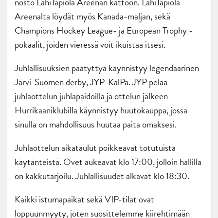
nosto LähiTapiola Areenan kattoon. LähiTapiola
Areenalta löydät myös Kanada-maljan, sekä
Champions Hockey League- ja European Trophy -
pokaalit, joiden vieressä voit ikuistaa itsesi.
Juhlallisuuksien päätyttyä käynnistyy legendaarinen
Järvi-Suomen derby, JYP-KalPa. JYP pelaa
juhlaottelun juhlapaidoilla ja ottelun jälkeen
Hurrikaaniklubilla käynnistyy huutokauppa, jossa
sinulla on mahdollisuus huutaa paita omaksesi.
Juhlaottelun aikataulut poikkeavat totutuista
käytänteistä. Ovet aukeavat klo 17:00, jolloin hallilla
on kakkutarjoilu. Juhlallisuudet alkavat klo 18:30.
Kaikki istumapaikat sekä VIP-tilat ovat
loppuunmyyty, joten suosittelemme kiirehtimään