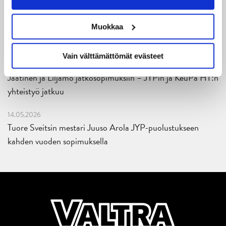
Liiga-kauden 2026-2027 otteluohjelma on julkaistu!
Muokkaa
27.05.2026
Reece Newkirk vahvistamaan JYP-hyökkäystä!
Vain välttämättömät evästeet
18.05.2026
Jaatinen ja Liljamo jatkosopimuksiin – JYPin ja KeuPa HT:n
yhteistyö jatkuu
14.05.2026
Tuore Sveitsin mestari Juuso Arola JYP-puolustukseen
kahden vuoden sopimuksella