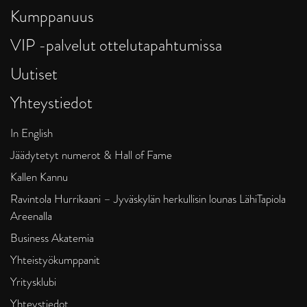
Kumppanuus
VIP -palvelut ottelutapahtumissa
Uutiset
Yhteystiedot
In English
Jäädytetyt numerot & Hall of Fame
Kallen Kannu
Ravintola Hurrikaani – Jyväskylän herkullisin lounas LähiTapiola
Areenalla
Business Akatemia
Yhteistyökumppanit
Yritysklubi
Yhteystiedot