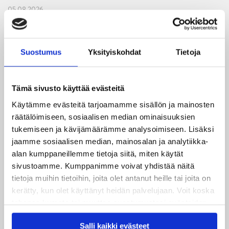
05.08.2026
JYPin kapteenisto Liiga-kauteen 2026–2027 on nimetty
04.08.2026
Suostumus
Yksityiskohdat
Tietoja
Joukkueen yhteisharjoitukset ovat alkaneet – ensimmäinen
mittari luvassa jo heti viikonloppuna Tampere Cupissa!
Tämä sivusto käyttää evästeitä
29.07.2026
Käytämme evästeitä tarjoamamme sisällön ja mainosten
JYPin harjoitusottelut tulevalle 2026-2027 kaudelle on
räätälöimiseen, sosiaalisen median ominaisuuksien
julkaistu!
tukemiseen ja kävijämäärämme analysoimiseen. Lisäksi
jaamme sosiaalisen median, mainosalan ja analytiikka-
27.07.2026
alan kumppaneillemme tietoja siitä, miten käytät
Ruotsalaishyökkääjä Arvid Costmar JYPiin
sivustoamme. Kumppanimme voivat yhdistää näitä
tietoja muihin tietoihin, joita olet antanut heille tai joita on
25.06.2026
kerätty, kun olet käyttänyt heidän palvelujaan. Voit koska
JYP ja Secto Rally Finland yhteistyöhön
tahansa kumota tai muuttaa suostumustasi evästeiden
käytöstä
Evästeet-sivultamme
.
02.06.2026
Salli kaikki evästeet