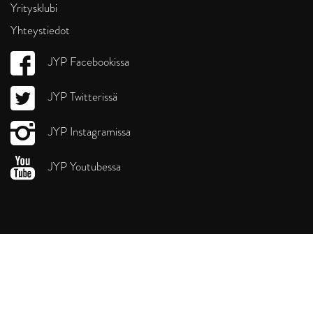
Yritysklubi
Yhteystiedot
JYP Facebookissa
JYP Twitterissä
JYP Instagramissa
JYP Youtubessa