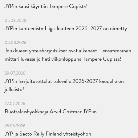
JYPin kausi käyntiin Tampere Cupista!
05.08.2026
JYPin kapteenisto Liiga-kauteen 2026–2027 on nimetty
04.08.2026
Joukkueen yhteisharjoitukset ovat alkaneet – ensimmäinen
mittari luvassa jo heti viikonloppuna Tampere Cupissa!
29.07.2026
JYPin harjoitusottelut tulevalle 2026-2027 kaudelle on
julkaistu!
27.07.2026
Ruotsalaishyökkääjä Arvid Costmar JYPiin
25.06.2026
JYP ja Secto Rally Finland yhteistyöhön