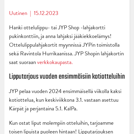
Uutinen
|
15.12.2023
Hanki ottelulippu- tai JYP Shop -lahjakortti
pukinkonttiin, ja anna lahjaksi jääkiekkoelämys!
Ottelulippulahjakortit myynnissä JYPin toimistolla
sekä Ravintola Hurrikaanissa. JYP Shopin lahjakortin
saat suoraan
verkkokaupasta.
Lipputarjous vuoden ensimmäisiin kotiotteluihin
JYP pelaa vuoden 2024 ensimmäisellä viikolla kaksi
kotiottelua, kun keskiviikkona 3.1. vastaan asettuu
Kärpät ja perjantaina 5.1. KalPa.
Kun ostat liput molempiin otteluihin, tarjoamme
toisen lipuista puoleen hintaan!
Lipputarjouksen