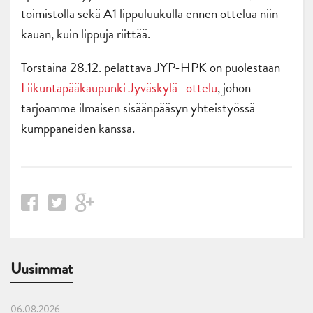
toimistolla sekä A1 lippuluukulla ennen ottelua niin
kauan, kuin lippuja riittää.
Torstaina 28.12. pelattava JYP-HPK on puolestaan
Liikuntapääkaupunki Jyväskylä -ottelu
, johon
tarjoamme ilmaisen sisäänpääsyn yhteistyössä
kumppaneiden kanssa.
Uusimmat
06.08.2026