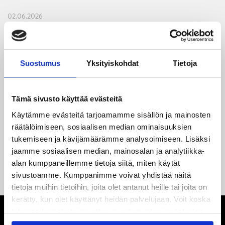
02.06.2026
Liiga-kauden 2026-2027 otteluohjelma on julkaistu!
27.05.2026
Reece Newkirk vahvistamaan JYP-hyökkäystä!
Suostumus
Yksityiskohdat
Tietoja
18.05.2026
Jaatinen ja Liljamo jatkosopimuksiin – JYPin ja KeuPa HT:n
Tämä sivusto käyttää evästeitä
yhteistyö jatkuu
Käytämme evästeitä tarjoamamme sisällön ja mainosten
räätälöimiseen, sosiaalisen median ominaisuuksien
14.05.2026
tukemiseen ja kävijämäärämme analysoimiseen. Lisäksi
Tuore Sveitsin mestari Juuso Arola JYP-puolustukseen
jaamme sosiaalisen median, mainosalan ja analytiikka-
kahden vuoden sopimuksella
alan kumppaneillemme tietoja siitä, miten käytät
sivustoamme. Kumppanimme voivat yhdistää näitä
tietoja muihin tietoihin, joita olet antanut heille tai joita on
kerätty, kun olet käyttänyt heidän palvelujaan. Voit koska
tahansa kumota tai muuttaa suostumustasi evästeiden
käytöstä
Evästeet-sivultamme
.