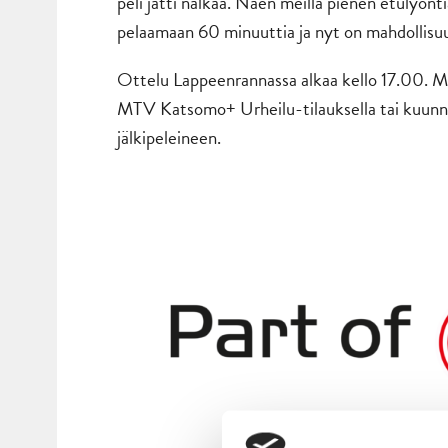
peli jätti nälkää. Näen meillä pienen etulyönti
pelaamaan 60 minuuttia ja nyt on mahdollisuu
Ottelu Lappeenrannassa alkaa kello 17.00. Mikä
MTV Katsomo+ Urheilu-tilauksella tai kuunne
jälkipeleineen.