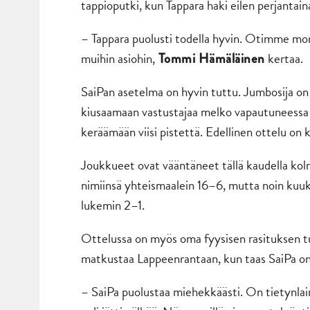
tappioputki, kun Tappara haki eilen perjantain
– Tappara puolusti todella hyvin. Otimme m
muihin asiohin,
kertaa.
Tommi Hämäläinen
SaiPan asetelma on hyvin tuttu. Jumbosija on
kiusaamaan vastustajaa melko vapautuneessa t
keräämään viisi pistettä. Edellinen ottelu on k
Joukkueet ovat vääntäneet tällä kaudella kol
nimiinsä yhteismaalein 16–6, mutta noin kuuka
lukemin 2–1.
Ottelussa on myös oma fyysisen rasituksen t
matkustaa Lappeenrantaan, kun taas SaiPa on
– SaiPa puolustaa miehekkäästi. On tietynlain