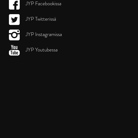
JYP Facebookissa
JYP Twitterissä
JYP Instagramissa
JYP Youtubessa