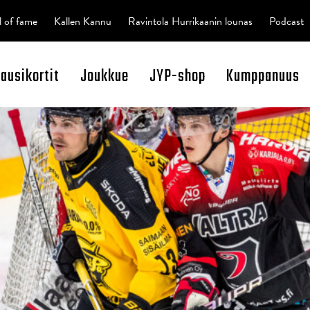
l of fame
Kallen Kannu
Ravintola Hurrikaanin lounas
Podcast
kausikortit
Joukkue
JYP-shop
Kumppanuus