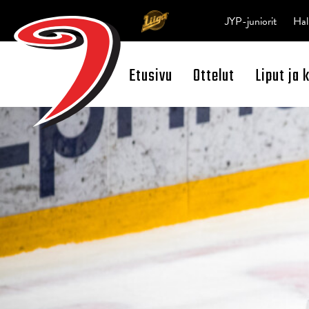
JYP-juniorit
Hal
Etusivu
Ottelut
Liput ja 
Open Search