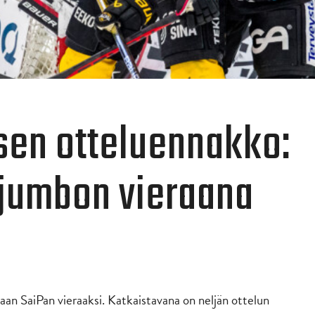
sen otteluennakko:
 jumbon vieraana
an SaiPan vieraaksi. Katkaistavana on neljän ottelun