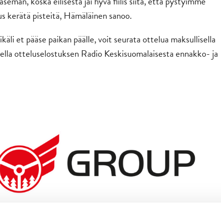
aseman, koska eilisestä jäi hyvä fiilis siitä, että pystyimme
s kerätä pisteitä, Hämäläinen sanoo.
li et pääse paikan päälle, voit seurata ottelua maksullisella
lla otteluselostuksen Radio Keskisuomalaisesta ennakko- ja