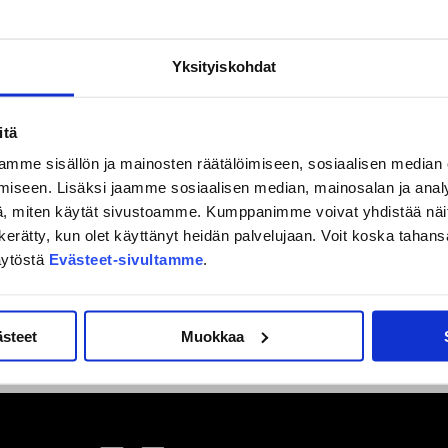
Yksityiskohdat
itä
mme sisällön ja mainosten räätälöimiseen, sosiaalisen median
iseen. Lisäksi jaamme sosiaalisen median, mainosalan ja analy
, miten käytät sivustoamme. Kumppanimme voivat yhdistää näitä t
on kerätty, kun olet käyttänyt heidän palvelujaan. Voit koska taha
äytöstä
Evästeet-sivultamme
.
ästeet
Muokkaa