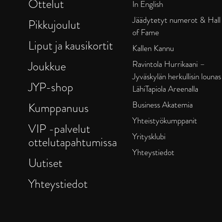
Ottelut
In English
Jäädytetyt numerot & Hall
Pikkujoulut
of Fame
Liput ja kausikortit
Kallen Kannu
Joukkue
Ravintola Hurrikaani –
Jyväskylän herkullisin lounas
JYP-shop
LähiTapiola Areenalla
Business Akatemia
Kumppanuus
Yhteistyökumppanit
VIP -palvelut
Yritysklubi
ottelutapahtumissa
Yhteystiedot
Uutiset
Yhteystiedot