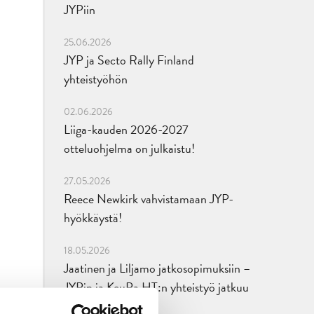
JYPiin
25.06.2026
JYP ja Secto Rally Finland
yhteistyöhön
02.06.2026
Liiga-kauden 2026-2027
otteluohjelma on julkaistu!
27.05.2026
Reece Newkirk vahvistamaan JYP-
hyökkäystä!
18.05.2026
Jaatinen ja Liljamo jatkosopimuksiin –
JYPin ja KeuPa HT:n yhteistyö jatkuu