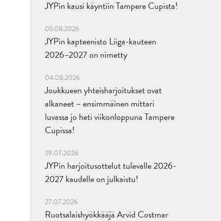
JYPin kausi käyntiin Tampere Cupista!
05.08.2026
JYPin kapteenisto Liiga-kauteen
2026–2027 on nimetty
04.08.2026
Joukkueen yhteisharjoitukset ovat
alkaneet – ensimmäinen mittari
luvassa jo heti viikonloppuna Tampere
Cupissa!
29.07.2026
JYPin harjoitusottelut tulevalle 2026-
2027 kaudelle on julkaistu!
27.07.2026
Ruotsalaishyökkääjä Arvid Costmar