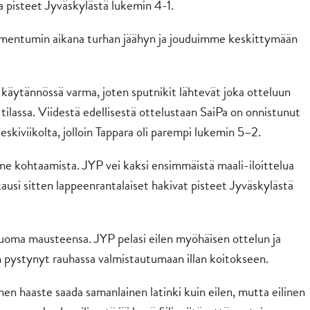
a pisteet Jyväskylästä lukemin 4-1.
omentumin aikana turhan jäähyn ja jouduimme keskittymään
 käytännössä varma, joten sputnikit lähtevät joka otteluun
ilassa. Viidestä edellisestä ottelustaan SaiPa on onnistunut
eskiviikolta, jolloin Tappara oli parempi lukemin 5–2.
me kohtaamista. JYP vei kaksi ensimmäistä maali-iloittelua
usi sitten lappeenrantalaiset hakivat pisteet Jyväskylästä
uoma mausteensa. JYP pelasi eilen myöhäisen ottelun ja
 pystynyt rauhassa valmistautumaan illan koitokseen.
en haaste saada samanlainen latinki kuin eilen, mutta eilinen