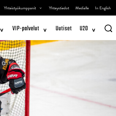
^
Yhteistyökumppanit
Yhteystiedot
Medialle
In English
^
^
^
VIP-palvelut
Uutiset
U20