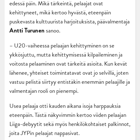
edessä päin. Mikä tärkeintä, pelaajat ovat
kehittyneet, mikä kertoo hyvästä, eteenpäin
puskevasta kulttuurista harjoituksista, päävalmentaja
sanoo.
Antti Turunen
– U20-vaiheessa pelaajan kehittyminen on se
ykkösjuttu, mutta kehittymisessä kilpaileminen ja
voitosta pelaaminen ovat tärkeitä asioita. Kun kevät
lähenee, yhteiset toimintatavat ovat jo selvillä, joten
vastuu pelistä siirtyy entistäkin enemmän pelaajille ja
valmentajan rooli on pienempi.
Usea pelaaja otti kauden aikana isoja harppauksia
eteenpäin. Tästä näkyvimmin kertoo viiden pelaajan
Liiga-debyytit sekä myös henkilökohtaiset palkinnot,
joita JYPin pelaajat nappasivat.