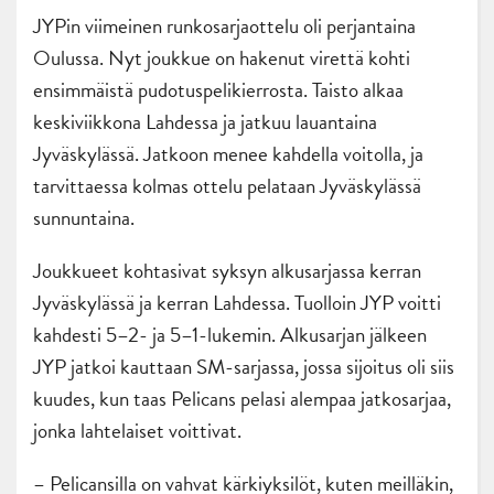
JYPin viimeinen runkosarjaottelu oli perjantaina
Oulussa. Nyt joukkue on hakenut virettä kohti
ensimmäistä pudotuspelikierrosta. Taisto alkaa
keskiviikkona Lahdessa ja jatkuu lauantaina
Jyväskylässä. Jatkoon menee kahdella voitolla, ja
tarvittaessa kolmas ottelu pelataan Jyväskylässä
sunnuntaina.
Joukkueet kohtasivat syksyn alkusarjassa kerran
Jyväskylässä ja kerran Lahdessa. Tuolloin JYP voitti
kahdesti 5–2- ja 5–1-lukemin. Alkusarjan jälkeen
JYP jatkoi kauttaan SM-sarjassa, jossa sijoitus oli siis
kuudes, kun taas Pelicans pelasi alempaa jatkosarjaa,
jonka lahtelaiset voittivat.
– Pelicansilla on vahvat kärkiyksilöt, kuten meilläkin,