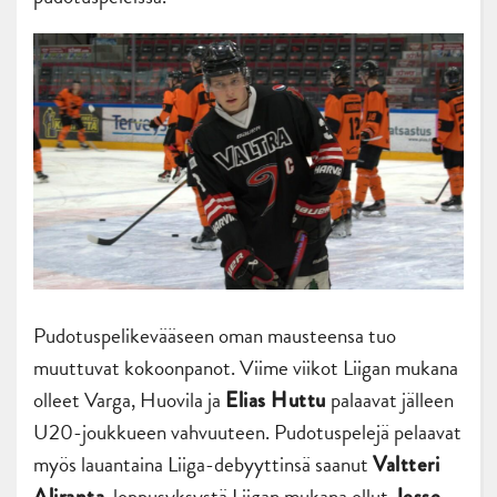
Pudotuspelikevääseen oman mausteensa tuo
muuttuvat kokoonpanot. Viime viikot Liigan mukana
olleet Varga, Huovila ja
palaavat jälleen
Elias Huttu
U20-joukkueen vahvuuteen. Pudotuspelejä pelaavat
myös lauantaina Liiga-debyyttinsä saanut
Valtteri
, loppusyksystä Liigan mukana ollut
Aliranta
Jesse