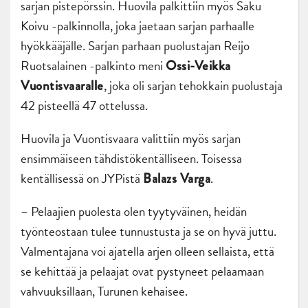
sarjan pistepörssin. Huovila palkittiin myös Saku
Koivu -palkinnolla, joka jaetaan sarjan parhaalle
hyökkääjälle. Sarjan parhaan puolustajan Reijo
Ruotsalainen -palkinto meni
Ossi-Veikka
, joka oli sarjan tehokkain puolustaja
Vuontisvaaralle
42 pisteellä 47 ottelussa.
Huovila ja Vuontisvaara valittiin myös sarjan
ensimmäiseen tähdistökentälliseen. Toisessa
kentällisessä on JYPistä
.
Balazs Varga
– Pelaajien puolesta olen tyytyväinen, heidän
työnteostaan tulee tunnustusta ja se on hyvä juttu.
Valmentajana voi ajatella arjen olleen sellaista, että
se kehittää ja pelaajat ovat pystyneet pelaamaan
vahvuuksillaan, Turunen kehaisee.