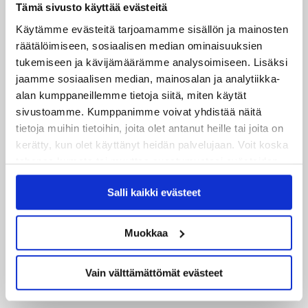
Tämä sivusto käyttää evästeitä
Käytämme evästeitä tarjoamamme sisällön ja mainosten
räätälöimiseen, sosiaalisen median ominaisuuksien
tukemiseen ja kävijämäärämme analysoimiseen. Lisäksi
jaamme sosiaalisen median, mainosalan ja analytiikka-
alan kumppaneillemme tietoja siitä, miten käytät
sivustoamme. Kumppanimme voivat yhdistää näitä
tietoja muihin tietoihin, joita olet antanut heille tai joita on
kerätty, kun olet käyttänyt heidän palvelujaan. Voit koska
tahansa kumota tai muuttaa suostumustasi evästeiden
käytöstä
Evästeet-sivultamme
.
Salli kaikki evästeet
Muokkaa
Vain välttämättömät evästeet