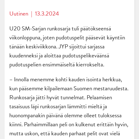
Uutinen
|
13.3.2024
U20 SM-Sarjan runkosarja tuli päätökseensä
viikonloppuna, joten pudotuspelit pääsevät käyntiin
tänään keskiviikkona. JYP sijoittui sarjassa
kuudenneksi ja aloittaa pudotuspelikeväänsä
pudotuspelien ensimmäiseltä kierrokselta.
– Innolla menemme kohti kauden isointa herkkua,
kun pääsemme kilpailemaan Suomen mestaruudesta.
Runkosarja jätti hyvät tunnelmat. Pelaamisen
tasaisuus läpi runkosarjan lämmitti mieltä ja
huonompanakin päivänä olemme olleet tuloksessa
kiinni. Parhaimmillaan peli on kulkenut erittäin hyvin,
mutta uskon, että kauden parhaat pelit ovat vielä