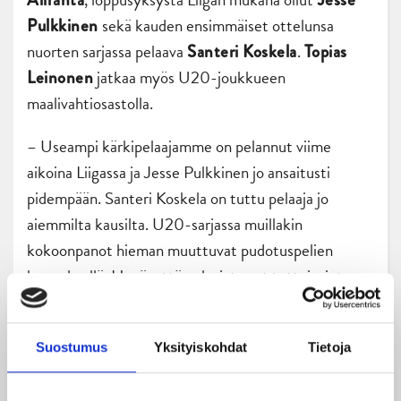
sekä kauden ensimmäiset ottelunsa
Pulkkinen
nuorten sarjassa pelaava
.
Santeri Koskela
Topias
jatkaa myös U20-joukkueen
Leinonen
maalivahtiosastolla.
– Useampi kärkipelaajamme on pelannut viime
aikoina Liigassa ja Jesse Pulkkinen jo ansaitusti
pidempään. Santeri Koskela on tuttu pelaaja jo
aiemmilta kausilta. U20-sarjassa muillakin
kokoonpanot hieman muuttuvat pudotuspelien
kynnyksellä. Hyvä, että pelaajat ovat tuttuja, joten
kemiat joukkueessa löytävät kyllä paikkansa, Turunen
summaa.
Suostumus
Yksityiskohdat
Tietoja
Toimittaja: Jere Korkalainen
Kuvat: Tero Lindeman