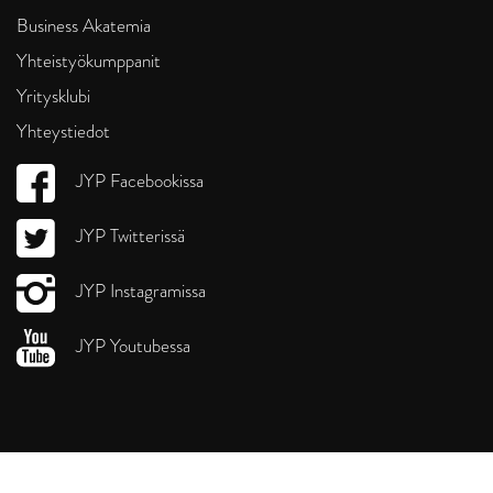
Business Akatemia
Yhteistyökumppanit
Yritysklubi
Yhteystiedot
JYP Facebookissa
JYP Twitterissä
JYP Instagramissa
JYP Youtubessa