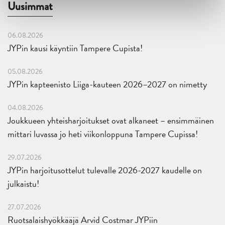
Uusimmat
06.08.2026
JYPin kausi käyntiin Tampere Cupista!
05.08.2026
JYPin kapteenisto Liiga-kauteen 2026–2027 on nimetty
04.08.2026
Joukkueen yhteisharjoitukset ovat alkaneet – ensimmäinen
mittari luvassa jo heti viikonloppuna Tampere Cupissa!
29.07.2026
JYPin harjoitusottelut tulevalle 2026-2027 kaudelle on
julkaistu!
27.07.2026
Ruotsalaishyökkääjä Arvid Costmar JYPiin