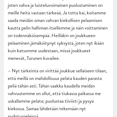
joten vahva ja luisteluvoimainen puolustaminen on
meille heitä vastaan tärkeää. Ja totta kai, koitamme
saada meidän oman vahvan kiekollisen pelaamisen
kautta pelin hallinnan itsellemme ja näin voittaminen
on todennäköisempää. Heilläkin on joukkueen
pelaaminen jämäköitynyt syksystä, joten nyt ikään
kuin katsomme uudestaan, missä joukkueet
menevät, Turunen kuvailee.
– Nyt tärkeintä on virittää joukkue sellaiseen tilaan,
että meillä on mahdollisuus pelata kauden parasta
peliä tähän asti. Tähän saakka kaudella meidän
vahvuutemme on ollut, että tiukassa paikassa me
uskallamme pelata; puolustaa tiiviisti ja pysyä
kiekossa. Samaa lähdetään tekemään nyt
pudotuspeleissä.