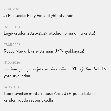
25.06.2026
JYP ja Secto Rally Finland yhteistyöhön
02.06.2026
Liiga-kauden 2026-2027 otteluohjelma on julkaistu!
27.05.2026
Reece Newkirk vahvistamaan JYP-hyökkäystä!
18.05.2026
Jaatinen ja Liljamo jatkosopimuksiin – JYPin ja KeuPa HT:n
yhteistyö jatkuu
14.05.2026
Tuore Sveitsin mestari Juuso Arola JYP-puolustukseen
kahden vuoden sopimuksella