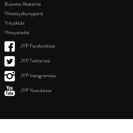
Business Akatemia
Yhteistyökumppanit
Yritysklubi
Yhteystiedot
JYP Facebookissa
JYP Twitterissä
JYP Instagramissa
JYP Youtubessa