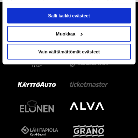
tahansa kumota tai muuttaa suostumustasi evästeiden
käytöstä
Evästeet-sivultamme
.
Salli kaikki evästeet
Muokkaa
Vain välttämättömät evästeet