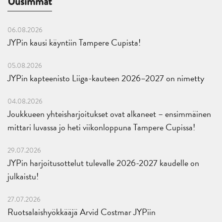
Uusimmat
06.08.2026
JYPin kausi käyntiin Tampere Cupista!
05.08.2026
JYPin kapteenisto Liiga-kauteen 2026–2027 on nimetty
04.08.2026
Joukkueen yhteisharjoitukset ovat alkaneet – ensimmäinen
mittari luvassa jo heti viikonloppuna Tampere Cupissa!
29.07.2026
JYPin harjoitusottelut tulevalle 2026-2027 kaudelle on
julkaistu!
27.07.2026
Ruotsalaishyökkääjä Arvid Costmar JYPiin