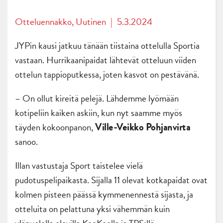
Otteluennakko
,
Uutinen
|
5.3.2024
JYPin kausi jatkuu tänään tiistaina ottelulla Sportia
vastaan. Hurrikaanipaidat lähtevät otteluun viiden
ottelun tappioputkessa, joten kasvot on pestävänä.
– On ollut kireitä pelejä. Lähdemme lyömään
kotipeliin kaiken askiin, kun nyt saamme myös
täyden kokoonpanon,
Ville-Veikko Pohjanvirta
sanoo.
Illan vastustaja Sport taistelee vielä
pudotuspelipaikasta. Sijalla 11 olevat kotkapaidat ovat
kolmen pisteen päässä kymmenennestä sijasta, ja
otteluita on pelattuna yksi vähemmän kuin