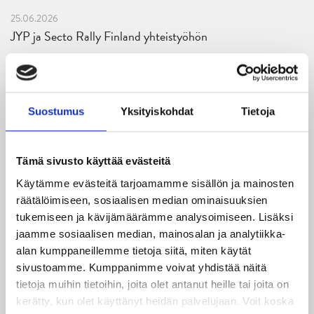
25.06.2026
JYP ja Secto Rally Finland yhteistyöhön
02.06.2026
Liiga-kauden 2026-2027 otteluohjelma on julkaistu!
Suostumus
Yksityiskohdat
Tietoja
27.05.2026
Reece Newkirk vahvistamaan JYP-hyökkäystä!
Tämä sivusto käyttää evästeitä
18.05.2026
Käytämme evästeitä tarjoamamme sisällön ja mainosten
Jaatinen ja Liljamo jatkosopimuksiin – JYPin ja KeuPa HT:n
räätälöimiseen, sosiaalisen median ominaisuuksien
yhteistyö jatkuu
tukemiseen ja kävijämäärämme analysoimiseen. Lisäksi
jaamme sosiaalisen median, mainosalan ja analytiikka-
14.05.2026
alan kumppaneillemme tietoja siitä, miten käytät
Tuore Sveitsin mestari Juuso Arola JYP-puolustukseen
sivustoamme. Kumppanimme voivat yhdistää näitä
kahden vuoden sopimuksella
tietoja muihin tietoihin, joita olet antanut heille tai joita on
kerätty, kun olet käyttänyt heidän palvelujaan. Voit koska