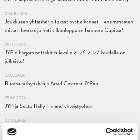
04.08.2026
Joukkueen yhteisharjoitukset ovat alkaneet – ensimmäinen
mittari luvassa jo heti viikonloppuna Tampere Cupissa!
29.07.2026
JYPin harjoitusottelut tulevalle 2026-2027 kaudelle on
julkaistu!
27.07.2026
Ruotsalaishyökkääjä Arvid Costmar JYPiin
25.06.2026
JYP ja Secto Rally Finland yhteistyöhön
02.06.2026
Liiga-kauden 2026-2027 otteluohjelma on julkaistu!