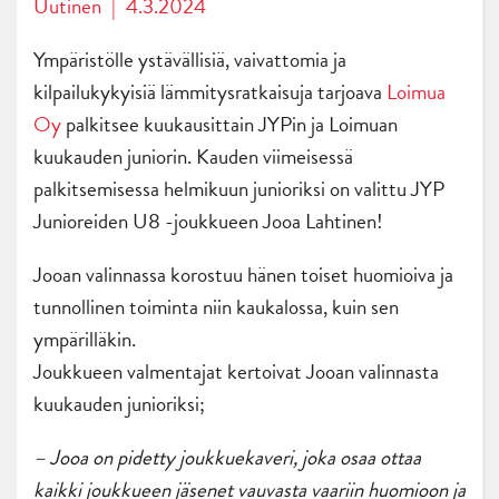
Uutinen
|
4.3.2024
Ympäristölle ystävällisiä, vaivattomia ja
kilpailukykyisiä lämmitysratkaisuja tarjoava
Loimua
Oy
palkitsee kuukausittain JYPin ja Loimuan
kuukauden juniorin. Kauden viimeisessä
palkitsemisessa helmikuun junioriksi on valittu JYP
Junioreiden U8 -joukkueen Jooa Lahtinen!
Jooan valinnassa korostuu hänen toiset huomioiva ja
tunnollinen toiminta niin kaukalossa, kuin sen
ympärilläkin.
Joukkueen valmentajat kertoivat Jooan valinnasta
kuukauden junioriksi;
– Jooa on pidetty joukkuekaveri, joka osaa ottaa
kaikki joukkueen jäsenet vauvasta vaariin huomioon ja