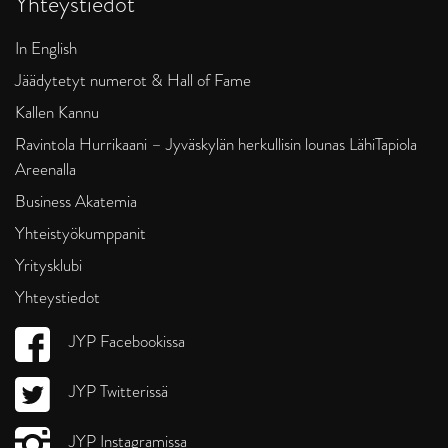
Yhteystiedot
In English
Jäädytetyt numerot & Hall of Fame
Kallen Kannu
Ravintola Hurrikaani – Jyväskylän herkullisin lounas LähiTapiola
Areenalla
Business Akatemia
Yhteistyökumppanit
Yritysklubi
Yhteystiedot
JYP Facebookissa
JYP Twitterissä
JYP Instagramissa