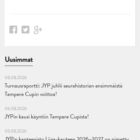
Uusimmat
08.08.2026
Turnausraportti: JYP juhlii seurahistorian ensimmäistä
Tampere Cupin voittoa!
06.08.2026
JYPin kausi käyntiin Tampere Cupista!
05.08.2026
JYPin kapteenisto Liiga-kauteen 2026–2027 on nimetty