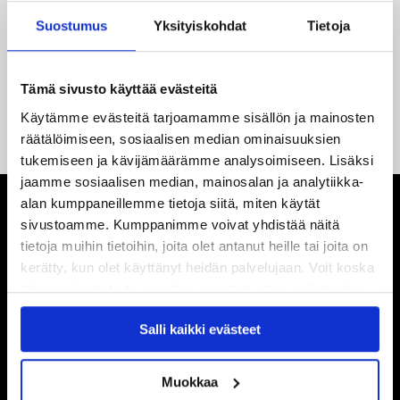
27.05.2026
Suostumus
Yksityiskohdat
Tietoja
Reece Newkirk vahvistamaan JYP-hyökkäystä!
18.05.2026
Tämä sivusto käyttää evästeitä
Jaatinen ja Liljamo jatkosopimuksiin – JYPin ja KeuPa HT:n
yhteistyö jatkuu
Käytämme evästeitä tarjoamamme sisällön ja mainosten
räätälöimiseen, sosiaalisen median ominaisuuksien
tukemiseen ja kävijämäärämme analysoimiseen. Lisäksi
jaamme sosiaalisen median, mainosalan ja analytiikka-
alan kumppaneillemme tietoja siitä, miten käytät
sivustoamme. Kumppanimme voivat yhdistää näitä
tietoja muihin tietoihin, joita olet antanut heille tai joita on
kerätty, kun olet käyttänyt heidän palvelujaan. Voit koska
tahansa kumota tai muuttaa suostumustasi evästeiden
käytöstä
Evästeet-sivultamme
.
Salli kaikki evästeet
Muokkaa