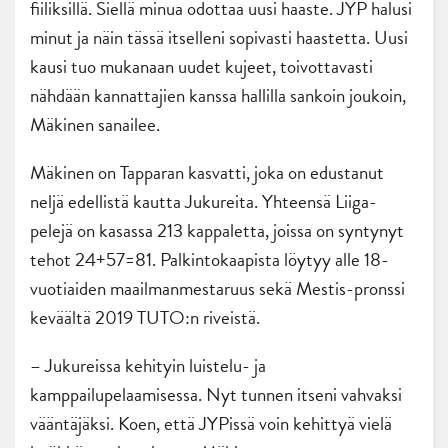
fiiliksillä. Siellä minua odottaa uusi haaste. JYP halusi
minut ja näin tässä itselleni sopivasti haastetta. Uusi
kausi tuo mukanaan uudet kujeet, toivottavasti
nähdään kannattajien kanssa hallilla sankoin joukoin,
Mäkinen sanailee.
Mäkinen on Tapparan kasvatti, joka on edustanut
neljä edellistä kautta Jukureita. Yhteensä Liiga-
pelejä on kasassa 213 kappaletta, joissa on syntynyt
tehot 24+57=81. Palkintokaapista löytyy alle 18-
vuotiaiden maailmanmestaruus sekä Mestis-pronssi
keväältä 2019 TUTO:n riveistä.
– Jukureissa kehityin luistelu- ja
kamppailupelaamisessa. Nyt tunnen itseni vahvaksi
vääntäjäksi. Koen, että JYPissä voin kehittyä vielä