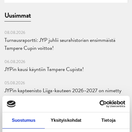
Uusimmat
08.08.2026
Turnausraportti: JYP juhlii seurahistorian ensimmäistä
Tampere Cupin voittoa!
06.08.2026
JYPin kausi käyntiin Tampere Cupista!
05.08.2026
JYPin kapteenisto Liiga-kauteen 2026–2027 on nimetty
04.08.2026
Joukkueen yhteisharjoitukset ovat alkaneet – ensimmäinen
mittari luvassa jo heti viikonloppuna Tampere Cupissa!
Suostumus
Yksityiskohdat
Tietoja