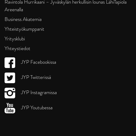
Ravintola Hurrikaani – Jyväskylän herkullisin lounas LähiTapiola
Areenalla
Business Akatemia
Yhteistyökumppanit
Yritysklubi
Yhteystiedot
JYP Facebookissa
JYP Twitterissä
JYP Instagramissa
JYP Youtubessa