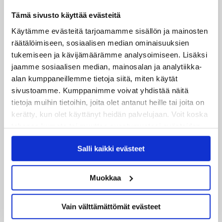
29.07.2026
JYPin harjoitusottelut tulevalle 2026-2027 kaudelle on
Tämä sivusto käyttää evästeitä
julkaistu!
Käytämme evästeitä tarjoamamme sisällön ja mainosten
räätälöimiseen, sosiaalisen median ominaisuuksien
27.07.2026
tukemiseen ja kävijämäärämme analysoimiseen. Lisäksi
Ruotsalaishyökkääjä Arvid Costmar JYPiin
jaamme sosiaalisen median, mainosalan ja analytiikka-
alan kumppaneillemme tietoja siitä, miten käytät
25.06.2026
sivustoamme. Kumppanimme voivat yhdistää näitä
JYP ja Secto Rally Finland yhteistyöhön
tietoja muihin tietoihin, joita olet antanut heille tai joita on
kerätty, kun olet käyttänyt heidän palvelujaan. Voit koska
02.06.2026
tahansa kumota tai muuttaa suostumustasi evästeiden
Liiga-kauden 2026-2027 otteluohjelma on julkaistu!
käytöstä
Evästeet-sivultamme
.
Salli kaikki evästeet
27.05.2026
Reece Newkirk vahvistamaan JYP-hyökkäystä!
Muokkaa
18.05.2026
Jaatinen ja Liljamo jatkosopimuksiin – JYPin ja KeuPa HT:n
Vain välttämättömät evästeet
yhteistyö jatkuu