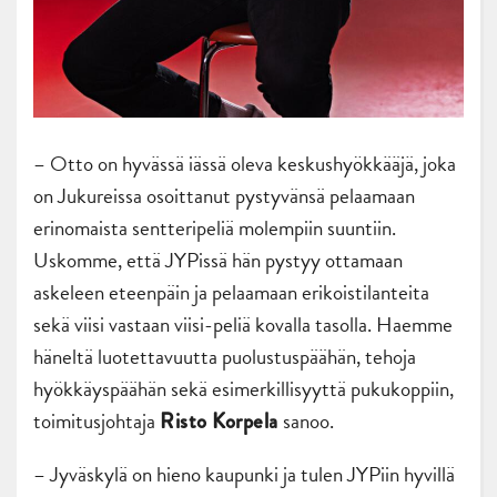
– Otto on hyvässä iässä oleva keskushyökkääjä, joka
on Jukureissa osoittanut pystyvänsä pelaamaan
erinomaista sentteripeliä molempiin suuntiin.
Uskomme, että JYPissä hän pystyy ottamaan
askeleen eteenpäin ja pelaamaan erikoistilanteita
sekä viisi vastaan viisi-peliä kovalla tasolla. Haemme
häneltä luotettavuutta puolustuspäähän, tehoja
hyökkäyspäähän sekä esimerkillisyyttä pukukoppiin,
toimitusjohtaja
sanoo.
Risto Korpela
– Jyväskylä on hieno kaupunki ja tulen JYPiin hyvillä