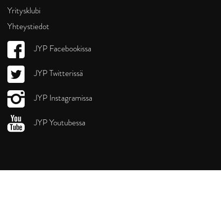
Yritysklubi
Yhteystiedot
JYP Facebookissa
JYP Twitterissä
JYP Instagramissa
JYP Youtubessa