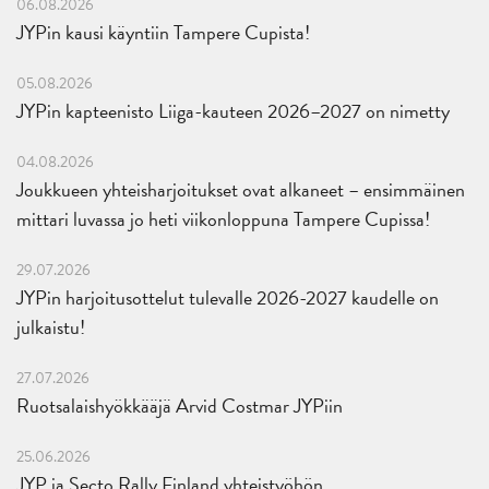
06.08.2026
JYPin kausi käyntiin Tampere Cupista!
05.08.2026
JYPin kapteenisto Liiga-kauteen 2026–2027 on nimetty
04.08.2026
Joukkueen yhteisharjoitukset ovat alkaneet – ensimmäinen
mittari luvassa jo heti viikonloppuna Tampere Cupissa!
29.07.2026
JYPin harjoitusottelut tulevalle 2026-2027 kaudelle on
julkaistu!
27.07.2026
Ruotsalaishyökkääjä Arvid Costmar JYPiin
25.06.2026
JYP ja Secto Rally Finland yhteistyöhön