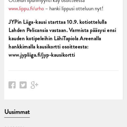
Ottelun lipunmyynti käy osoitteessa
www.lippu.fi/urho
– hanki lippusi otteluun nyt!
JYPin Liiga-kausi starttaa 10.9. kotiottelulla
Lahden Pelicansia vastaan. Varmista pääsysi ensi
kauden kotipeleihin LähiTapiola Areenalla
hankkimalla kausikortti osoitteesta:
www.jypliiga.fi/jyp-kausikortti
Uusimmat