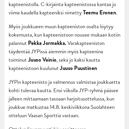
kapteenistolla. C-kirjainta kapteenistossa kantaa jo
viime kaudella kapteeniksi nimetty
.
Teemu Eronen
Myös joukkueen muun kapteeniston osalta löytyy
kokemusta, kun kapteenistoon nousee mukaan kotiin
palannut
Varakapteeniston
Pekka Jormakka.
täydentää JYPissä aiemmin myös kapteenina
toiminut
, sekä jo kaksi kautta
Juuso Vainio
kapteenistoon kuulunut
Juuso Puustinen
JYPin kapteenisto ja valmennus valmistaa joukkuetta
kohti tulevaa kautta. Ensi viikolla JYP-ryhmä pääsee
jälleen mittaamaan tasoaan harjoitusottelussa, kun
joukkue matkustaa 14.8. keskiviikkona Suolahteen
otteluun Vaasan Sporttia vastaan.