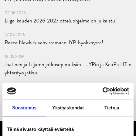
02.06.2026
Liiga-kauden 2026-2027 otteluohjelma on julkaistu!
27.05.2026
Reece Newkirk vahvistamaan JYP-hyökkäystä!
18.05.2026
Jaatinen ja Liljamo jatkosopimuksiin – JYPin ja KeuPa HT:n
yhteistyö jatkuu
14.05.2026
Tuore Sveitsin mestari Juuso Arola JYP-puolustukseen
kahden vuoden sopimuksella
Suostumus
Yksityiskohdat
Tietoja
Tämä sivusto käyttää evästeitä