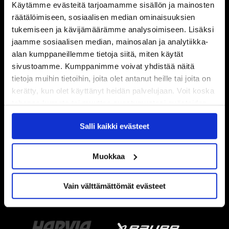
Käytämme evästeitä tarjoamamme sisällön ja mainosten
räätälöimiseen, sosiaalisen median ominaisuuksien
tukemiseen ja kävijämäärämme analysoimiseen. Lisäksi
jaamme sosiaalisen median, mainosalan ja analytiikka-
alan kumppaneillemme tietoja siitä, miten käytät
sivustoamme. Kumppanimme voivat yhdistää näitä
tietoja muihin tietoihin, joita olet antanut heille tai joita on
kerätty, kun olet käyttänyt heidän palvelujaan. Voit koska
tahansa kumota tai muuttaa suostumustasi evästeiden
käytöstä
Evästeet-sivultamme
.
Salli kaikki evästeet
Muokkaa
Vain välttämättömät evästeet