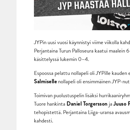
JYPin uusi vuosi käynnistyi viime viikolla kahde
Perjantaina Turun Palloseura kaatui maalein 
käsittelyssä lukemin 0–4.
Espoossa pelattu nollapeli oli JYPille kauden
nollapeli oli ensimmäinen JYP-nut
Salmiselle
Toimivan puolustuspelin lisäksi hurrikaaniryhm
Tuore hankinta
ja
Daniel Torgersson
Juuso 
tehopistettä. Perjantaina Liiga-uransa avaus
kahdesti.