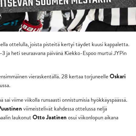
lla ottelulla, joista pisteitä kertyi täydet kuusi kappaletta.
6–3 ja heti seuraavana päivänä Kiekko-Espoo murtui JYPin
 ensimmäinen vieraskentällä. 28 kertaa torjuneelle
Oskari
ussa.
ä sai viime viikolla runsaasti onnistumisia hyökkäyspäässä.
viimeistelivät kahdessa ottelussa neljä
Puustinen
maalin laukonut
osui viikonlopun aikana
Otto Jaatinen