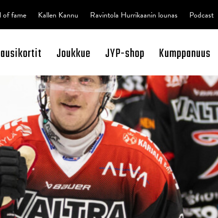
l of fame
Kallen Kannu
Ravintola Hurrikaanin lounas
Podcast
kausikortit
Joukkue
JYP-shop
Kumppanuus