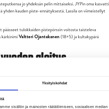
steputkensa jo yhdeksän pelin mittaiseksi. JYPin oma kasvatti
ä yhden kauden piste-ennätyksestä. Lassila on viimeistellyt
t päässeet tulokkaiden pistepörssin voitosta taisteleva
n kärkinimi
(18+5) ja kultakypärä
Valtteri Ojantakanen
 vuoden aloitus
Tapiola Areenalle harvinaisessa neljän ottelun
Yksityiskohdat
heikoin (5–21). Vaisun jakson vuoksi kirvesrinnat ovat
 matkaa sarjakärki Ilvekseen on ainoastaan kolme pistettä.
itä
iimeinen keskinäinen ottelu tämän kauden runkosarjassa.
mme sisällön ja mainosten räätälöimiseen, sosiaalisen median