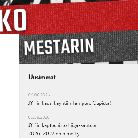
Uusimmat
06.08.2026
JYPin kausi käyntiin Tampere Cupista!
05.08.2026
JYPin kapteenisto Liiga-kauteen
2026–2027 on nimetty