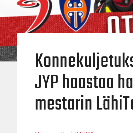
Konnekuljetuk
JYP haastaa h
mestarin LähiT