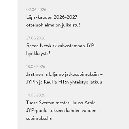
02.06.2026
Liiga-kauden 2026-2027
otteluohjelma on julkaistu!
27.05.2026
Reece Newkirk vahvistamaan JYP-
hyökkäystä!
18.05.2026
Jaatinen ja Liljamo jatkosopimuksiin –
JYPin ja KeuPa HT:n yhteistyö jatkuu
14.05.2026
Tuore Sveitsin mestari Juuso Arola
JYP-puolustukseen kahden vuoden
sopimuksella