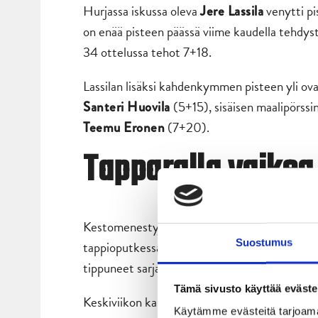
Hurjassa iskussa oleva
venytti pi
Jere Lassila
on enää pisteen päässä viime kaudella tehdyst
34 ottelussa tehot 7+18.
Lassilan lisäksi kahdenkymmen pisteen yli ova
(5+15), sisäisen maalipörssi
Santeri Huovila
(7+20).
Teemu Eronen
Tapparalla vaikea
Kestomenestyjä Tampereen Tappara saapuu Lähi
Suostumus
tappioputkessa, jonka aikana maaliero sarjan 
tippuneet sarjataulukossa sijalle kuusi, mutta
Tämä sivusto käyttää eväste
Keskiviikon kamppailu on JYPin ja Tapparan v
Käytämme evästeitä tarjoama