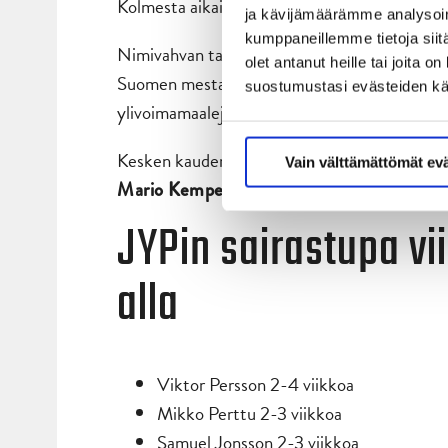
Kolmesta aikaisemmasta kohtaamisesta halli
ja kävijämäärämme analysoim
kumppaneillemme tietoja siitä
Nimivahvan tampereleisjoukkueen pistekärken
olet antanut heille tai joita 
Suomen mestari
. Taitava left
Kristian Tanus
suostumustasi evästeiden k
ylivoimamaaleja (yhdeksän) Liigassa.
Kesken kauden Tappara on vahvistanut joukku
Vain välttämättömät ev
ja
sek
Mario Kempellä
John Quennevillellä
JYPin sairastupa v
alla
Viktor Persson 2-4 viikkoa
Mikko Perttu 2-3 viikkoa
Samuel Jonsson 2-3 viikkoa