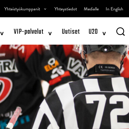
^
Yhteistyökumppanit
Yhteystiedot
Medialle
In English
^
^
^
VIP-palvelut
Uutiset
U20