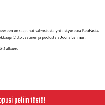
eeseen on saapunut vahvistusta yhteistyöseura KeuPasta.
kkääjä Otto Jaatinen ja puolustaja Joona Lehmus.
.30 alkaen.
ppusi peliin tästä!