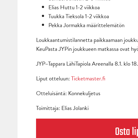
Elias Huttu 1-2 viikkoa
Tuukka Tieksola 1-2 viikkoa
Pekka Jormakka määrittelemätön
Loukkaantumistilannetta paikkaamaan joukku
KeuPasta JYPin joukkueen matkassa ovat hyö
JYP–Tappara LähiTapiola Areenalla 8.1. klo 18
Liput otteluun:
Ticketmaster.fi
Otteluisäntä: Konnekuljetus
Toimittaja: Elias Jolanki
Osta li