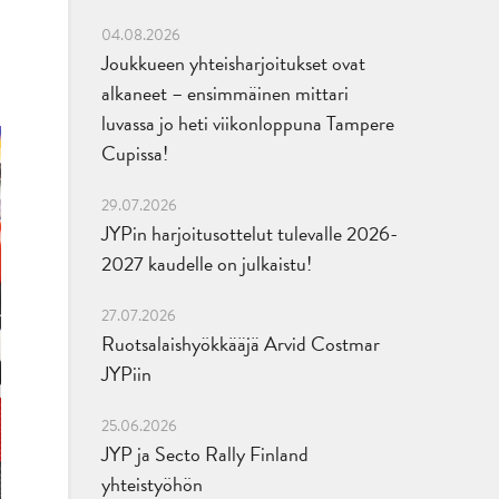
04.08.2026
Joukkueen yhteisharjoitukset ovat
alkaneet – ensimmäinen mittari
luvassa jo heti viikonloppuna Tampere
Cupissa!
29.07.2026
JYPin harjoitusottelut tulevalle 2026-
2027 kaudelle on julkaistu!
27.07.2026
Ruotsalaishyökkääjä Arvid Costmar
JYPiin
25.06.2026
JYP ja Secto Rally Finland
yhteistyöhön