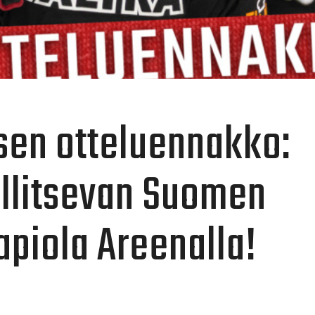
sen otteluennakko:
allitsevan Suomen
apiola Areenalla!