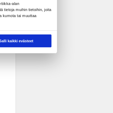
tiikka-alan
ietoja muihin tietoihin, joita
nsa kumota tai muuttaa
Salli kaikki evästeet