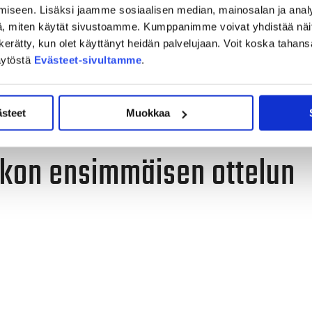
tseva Suomen mestari on napannut täydet yhdeksän pistettä.
iseen. Lisäksi jaamme sosiaalisen median, mainosalan ja analy
, miten käytät sivustoamme. Kumppanimme voivat yhdistää näitä t
ä häärii 34 (11+23) tehopistettä nakutellut kolminkertainen
on kerätty, kun olet käyttänyt heidän palvelujaan. Voit koska taha
in hyökkääjä on viimeistellyt tällä kaudella eniten
äytöstä
Evästeet-sivultamme
.
ettaan muun muassa NHL:ssäkin pelanneilla hyökkääjillä
ästeet
Muokkaa
ä puolustaja
.
Andrej Sustrilla
iikon ensimmäisen ottelun