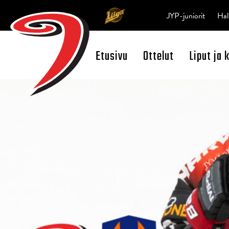
JYP-juniorit
Hal
Etusivu
Ottelut
Liput ja 
Open Search