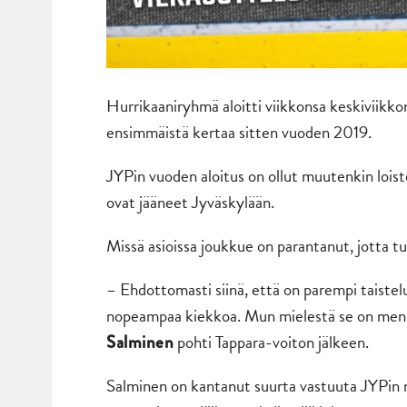
Hurrikaaniryhmä aloitti viikkonsa keskiviikk
ensimmäistä kertaa sitten vuoden 2019.
JYPin vuoden aloitus on ollut muutenkin loiste
ovat jääneet Jyväskylään.
Missä asioissa joukkue on parantanut, jotta 
– Ehdottomasti siinä, että on parempi taistelu
nopeampaa kiekkoa. Mun mielestä se on menny
pohti Tappara-voiton jälkeen.
Salminen
Salminen on kantanut suurta vastuuta JYPin maa