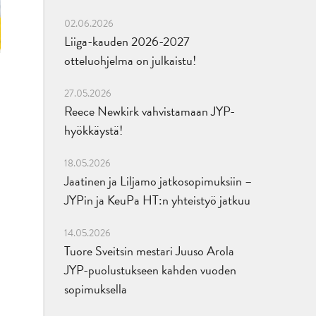
02.06.2026
Liiga-kauden 2026-2027
otteluohjelma on julkaistu!
27.05.2026
Reece Newkirk vahvistamaan JYP-
hyökkäystä!
18.05.2026
Jaatinen ja Liljamo jatkosopimuksiin –
JYPin ja KeuPa HT:n yhteistyö jatkuu
14.05.2026
Tuore Sveitsin mestari Juuso Arola
JYP-puolustukseen kahden vuoden
sopimuksella