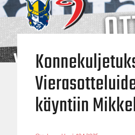
Konnekuljetuk
Vierasotteluid
käyntiin Mikke