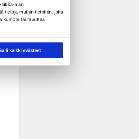
tiikka-alan
ietoja muihin tietoihin, joita
nsa kumota tai muuttaa
Salli kaikki evästeet