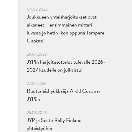
04.08.2026
Joukkueen yhteisharjoitukset ovat
alkaneet – ensimmäinen mittari
luvassa jo heti viikonloppuna Tampere
Cupissa!
29.07.2026
JYPin harjoitusottelut tulevalle 2026-
2027 kaudelle on julkaistu!
27.07.2026
Ruotsalaishyökkääjä Arvid Costmar
JYPiin
25.06.2026
JYP ja Secto Rally Finland
yhteistyöhön