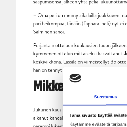
saapumisensa jälkeen yhtä peliä lukuunottama
– Oma peli on menny aikalailla joukkueen muka
pari heikompaa, tänään (Tappara-peli) nyt ei 
Salminen sanoi.
Perjantain otteluun kuukausien tauon jälkeen
kymmenen ottelun mittaiseksi kasvattanut
Je
keskiviikkona. Lassila on viimeistellyt 35 otte
hän on tehnyt yhden maalin enemmän.
Mikkelin Jukurit
Suostumus
Jukurien kausi on ollut haastava ja joukkue on
Tämä sivusto käyttää eväste
alkanut kahdella tappiolla, joista toinen tuli 
Käytämme evästeitä tarjoama
parempi lukemin 3–2.