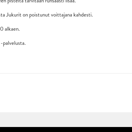
en pisteitä tarvitaan runsaasti lisää.
 Jukurit on poistunut voittajana kahdesti.
30 alkaen.
-palvelusta.