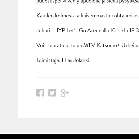
pudotuspeliviivan yläpuolella ja siellä pysyäkse
Kauden kolmesta aikaisemmasta kohtaamisesta
Jukurit–JYP Let’s Go Areenalla 10.1. klo 18.
Voit seurata ottelua MTV Katsomo+ Urheilu 
Toimittaja: Elias Jolanki