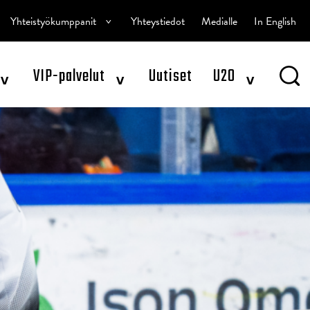
^
Yhteistyökumppanit
Yhteystiedot
Medialle
In English
^
^
^
VIP-palvelut
Uutiset
U20