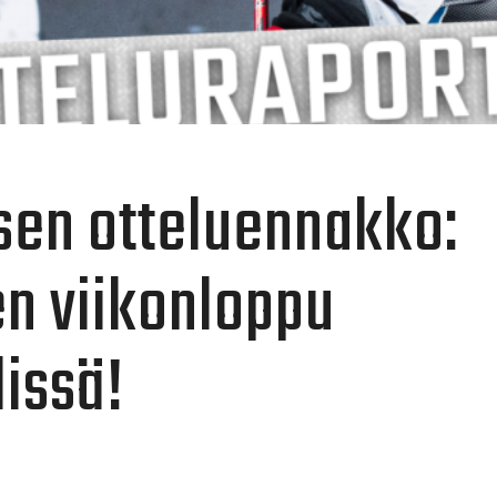
sen otteluennakko:
en viikonloppu
lissä!