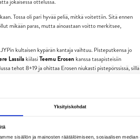
tta jokaisessa ottelussa.
an. Tossa oli pari hyvää peliä, mitkä voitettiin. Sitä ennen
ollut mikään paras, mutta ainoastaan voitto merkitsee,
 JYPin kultaisen kypärän kantaja vaihtuu. Pisteputkensa jo
kiilasi
kanssa tasapisteisiin
re Lassila
Teemu Erosen
lussa tehot 8+19 ja ohittaa Erosen niukasti pistepörssissä, sillä
Yksityiskohdat
 jo pidemmän aikaa ollut Liigan jumbo. Mikkeliläisten vuosi
itä
keskiviikkona Kuopiossa Savon derbyssä. KalPa oli niukasti
mme sisällön ja mainosten räätälöimiseen, sosiaalisen median