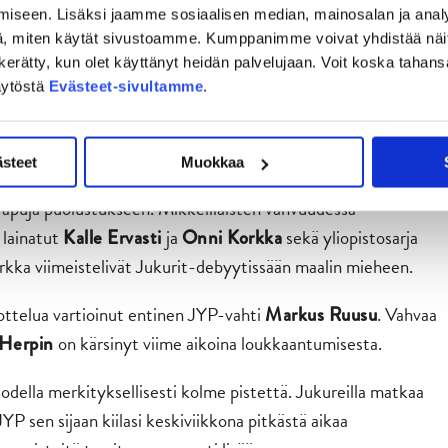
iseen. Lisäksi jaamme sosiaalisen median, mainosalan ja analy
, miten käytät sivustoamme. Kumppanimme voivat yhdistää näitä t
iikolla viimein positiivisia uutisia sairastuvalta. Yli kolme
on kerätty, kun olet käyttänyt heidän palvelujaan. Voit koska taha
aishyökkääjä
palasi kokoonpanoon keskiviikkona.
Max Ellis
äytöstä
Evästeet-sivultamme
.
ussa seitsemän (5+2) tehopistettä. Jukurien sisäisenä
, joka on kirjauttanut 36 ottelussa tehot
r Abbandonato
ästeet
Muokkaa
la apuja puolustukseen. Mikkeliläisten vahvuudessa
 lainatut
ja
sekä yliopistosarja
Kalle Ervasti
Onni Korkka
Korkka viimeistelivät Jukurit-debyytissään maalin mieheen.
 ottelua vartioinut entinen JYP-vahti
. Vahvaa
Markus Ruusu
on kärsinyt viime aikoina loukkaantumisesta.
Herpin
odella merkityksellisesti kolme pistettä. Jukureilla matkaa
JYP sen sijaan kiilasi keskiviikkona pitkästä aikaa