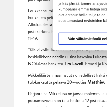
ja kävijämäärämme analysoim
kumppaneillemme tietoja siitä
Loukkaantumissumasta kärsivä Jukurit sai tällä v
olet antanut heille tai joita 
kuukautta pelikentiltä poissaollut yhdysvalt
suostumustasi evästeiden k
Alkukaudesta Ellis viimeisteli kuudessa ottel
pistekärkenä häärii kanadalaishyökkääjä
Pete
11+19.
Vain välttämättömät ev
Tälle viikolle Jukurit hankki pätkäsopimuksil
keskiviikkona nähtiin uusina kasvoina Lukosta
NCAA:sta hankittu
. Ervasti ja 
Tim Lovell
Mikkeliläisten maalinsuuta on edelliset kaksi
tulokaskautta pelaava 20-vuotias
Matthieu 
Perjantaina Mikkelissä on jaossa molemmille t
putoamisviivaan on tällä hetkellä 12 pistettä. 