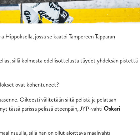
ona Hippoksella, jossa se kaatoi Tampereen Tapparan
lias, sillä kolmesta edellisottelusta täydet yhdeksän pistettä
tulokset ovat kohentuneet?
asenne. Oikeesti välitetään siitä pelistä ja pelataan
t tässä parissa pelissä eteenpäin, JYP-vahti
Oskari
linsuulla, sillä hän on ollut aloittava maalivahti