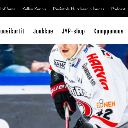
l of fame
Kallen Kannu
Ravintola Hurrikaanin lounas
Podcast
kausikortit
Joukkue
JYP-shop
Kumppanuus