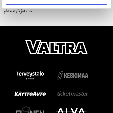
Jaatinen ja Liljamo jatkosopimuksiin – JYPin ja KeuPa HT:n
yhteistyö jatkuu