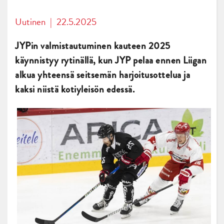
Uutinen
|
22.5.2025
JYPin valmistautuminen kauteen 2025
käynnistyy rytinällä, kun JYP pelaa ennen Liigan
alkua yhteensä seitsemän harjoitusottelua ja
kaksi niistä kotiyleisön edessä.