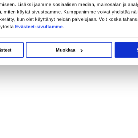
iippukatu 3. Sisäänkäynnin ravintolaan löydät Lutakon
iseen. Lisäksi jaamme sosiaalisen median, mainosalan ja analy
lta.
, miten käytät sivustoamme. Kumppanimme voivat yhdistää näitä t
on kerätty, kun olet käyttänyt heidän palvelujaan. Voit koska taha
tolan edustalla sijaitsevalta terassilta. Lisäksi
äytöstä
Evästeet-sivultamme
.
sta, josta löydät myös siistit wc-tilat.
ästeet
Muokkaa