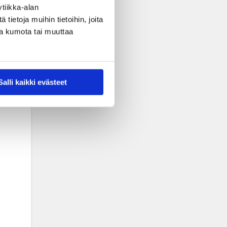
tiikka-alan
ietoja muihin tietoihin, joita
nsa kumota tai muuttaa
Salli kaikki evästeet