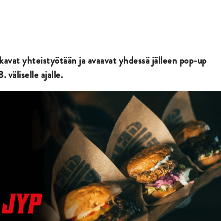
tkavat yhteistyötään ja avaavat yhdessä jälleen pop-up
väliselle ajalle.