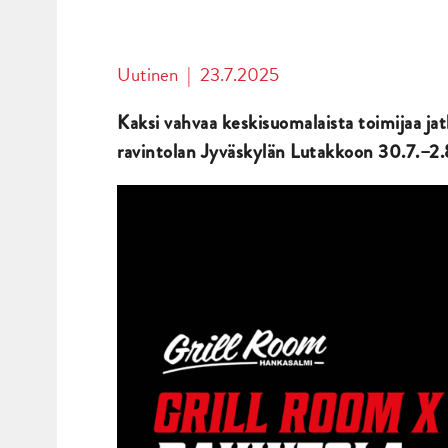
Uutinen
|
23.7.2025
Kaksi vahvaa keskisuomalaista toimijaa ja
ravintolan Jyväskylän Lutakkoon 30.7.–2.8. 