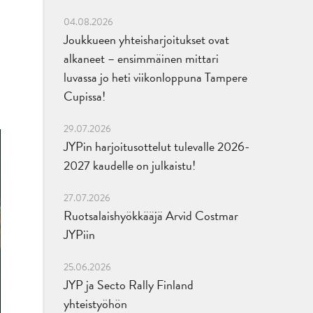
04.08.2026
Joukkueen yhteisharjoitukset ovat
alkaneet – ensimmäinen mittari
luvassa jo heti viikonloppuna Tampere
Cupissa!
29.07.2026
JYPin harjoitusottelut tulevalle 2026-
2027 kaudelle on julkaistu!
27.07.2026
Ruotsalaishyökkääjä Arvid Costmar
JYPiin
25.06.2026
JYP ja Secto Rally Finland
yhteistyöhön