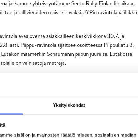
eena jatkamme yhteistyötämme Secto Rally Finlandin aikaan
isten ja rallivieraiden maistettavaksi, JYPin ravintolapäällikkö
avintola avaa ovensa asiakkailleen keskiviikkona 30.7. ja
 2.8. asti. Piippu-ravintola sijaitsee osoitteessa Piippukatu 3,
ti Lutakon maamerkin Schaumanin piipun juurelta. Lutakossa
ntolalle on vain satoja metrejä.
haimmiksi jo kaksi kertaa peräjälkeen. Ravintolan burgereita
eita tunteja. Täydellisen makuelämyksen kruunaa JYPin
avintolasta jokaisen asiakkaan makuun.
a tule herkuttelemaan
Yksityiskohdat
itä
mme sisällön ja mainosten räätälöimiseen, sosiaalisen median