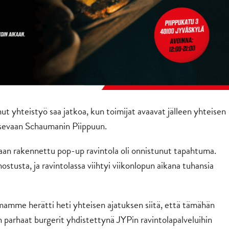
ut yhteistyö saa jatkoa, kun toimijat avaavat jälleen yhteisen
tsevaan Schaumanin Piippuun.
aan rakennettu pop-up ravintola oli onnistunut tapahtuma.
ostusta, ja ravintolassa viihtyi viikonlopun aikana tuhansia
mme herätti heti yhteisen ajatuksen siitä, että tämähän
parhaat burgerit yhdistettynä JYPin ravintolapalveluihin