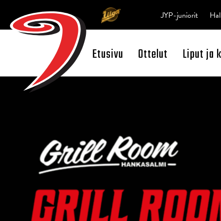
JYP-juniorit
Hal
Etusivu
Ottelut
Liput ja 
Open Search