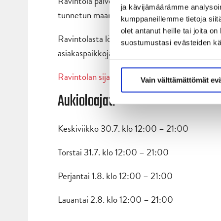
Ravintola palvelee asiakkaitaan osoitteessa P
ja kävijämäärämme analysoim
tunnetun maamerkin Schaumanin piipun juure
kumppaneillemme tietoja siitä
olet antanut heille tai joita 
Ravintolasta löytyy paljon asiakaspaikkoja ravin
suostumustasi evästeiden k
asiakaspaikkoja löytyy myös ravintolan sisätiloi
Ravintolan sijainti kartalla.
Vain välttämättömät ev
Aukioloajat:
Keskiviikko 30.7. klo 12:00 – 21:00
Torstai 31.7. klo 12:00 – 21:00
Perjantai 1.8. klo 12:00 – 21:00
Lauantai 2.8. klo 12:00 – 21:00