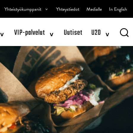
^
Yhteistyökumppanit
Yhteystiedot
Medialle
In English
^
^
^
VIP-palvelut
Uutiset
U20