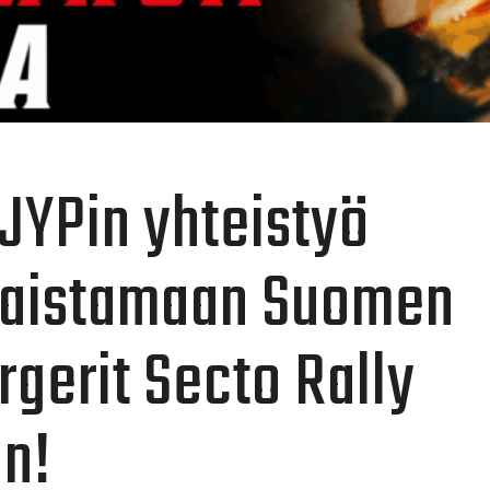
 JYPin yhteistyö
 maistamaan Suomen
gerit Secto Rally
an!