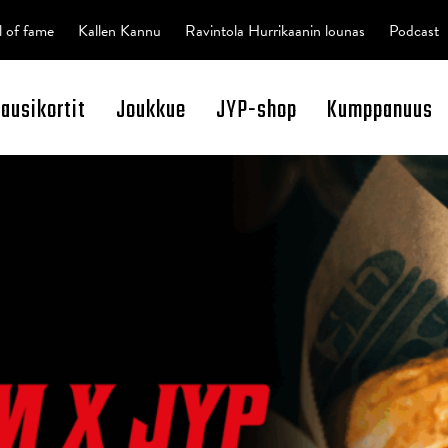
l of fame
Kallen Kannu
Ravintola Hurrikaanin lounas
Podcast
kausikortit
Joukkue
JYP-shop
Kumppanuus