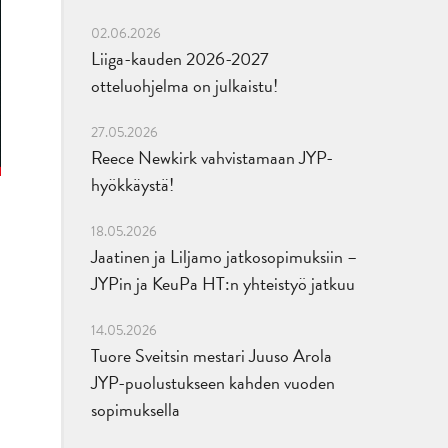
02.06.2026
Liiga-kauden 2026-2027
otteluohjelma on julkaistu!
27.05.2026
Reece Newkirk vahvistamaan JYP-
hyökkäystä!
18.05.2026
Jaatinen ja Liljamo jatkosopimuksiin –
JYPin ja KeuPa HT:n yhteistyö jatkuu
14.05.2026
Tuore Sveitsin mestari Juuso Arola
JYP-puolustukseen kahden vuoden
sopimuksella