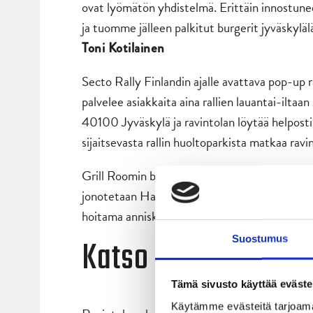
ovat lyömätön yhdistelmä. Erittäin innostun
ja tuomme jälleen palkitut burgerit jyväskylälä
Toni Kotilainen
Secto Rally Finlandin ajalle avattava pop-up r
palvelee asiakkaita aina rallien lauantai-iltaan
40100 Jyväskylä ja ravintolan löytää helpos
sijaitsevasta rallin huoltoparkista matkaa ravi
Grill Roomin burgerit on palkittu Suomen par
jonotetaan Hankasalmen ravintolassa jopa us
hoitama anniskelu, joten virvokkeita löytyy r
Katso aukioloajat j
Suostumus
Tämä sivusto käyttää eväste
Käytämme evästeitä tarjoama