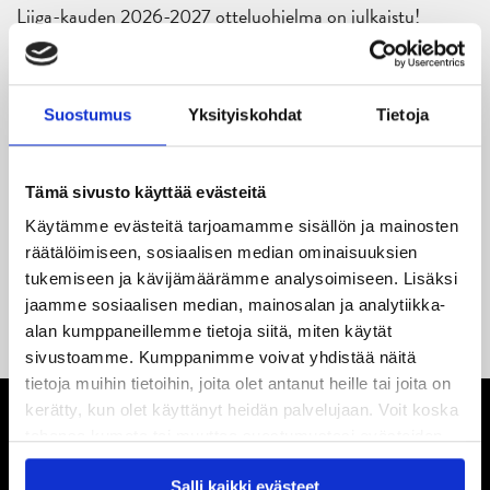
Liiga-kauden 2026-2027 otteluohjelma on julkaistu!
27.05.2026
Reece Newkirk vahvistamaan JYP-hyökkäystä!
Suostumus
Yksityiskohdat
Tietoja
18.05.2026
Jaatinen ja Liljamo jatkosopimuksiin – JYPin ja KeuPa HT:n
Tämä sivusto käyttää evästeitä
yhteistyö jatkuu
Käytämme evästeitä tarjoamamme sisällön ja mainosten
räätälöimiseen, sosiaalisen median ominaisuuksien
14.05.2026
Tuore Sveitsin mestari Juuso Arola JYP-puolustukseen
tukemiseen ja kävijämäärämme analysoimiseen. Lisäksi
jaamme sosiaalisen median, mainosalan ja analytiikka-
kahden vuoden sopimuksella
alan kumppaneillemme tietoja siitä, miten käytät
sivustoamme. Kumppanimme voivat yhdistää näitä
tietoja muihin tietoihin, joita olet antanut heille tai joita on
kerätty, kun olet käyttänyt heidän palvelujaan. Voit koska
tahansa kumota tai muuttaa suostumustasi evästeiden
käytöstä
Evästeet-sivultamme
.
Salli kaikki evästeet