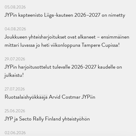
05.08.2026
JYPin kapteenisto Liiga-kauteen 2026–2027 on nimetty
04.08.2026
Joukkueen yhteisharjoitukset ovat alkaneet – ensimmäinen
mittari luvassa jo heti viikonloppuna Tampere Cupissa!
29.07.2026
JYPin harjoitusottelut tulevalle 2026-2027 kaudelle on
julkaistu!
27.07.2026
Ruotsalaishyökkääjä Arvid Costmar JYPiin
25.06.2026
JYP ja Secto Rally Finland yhteistyöhön
02.06.2026