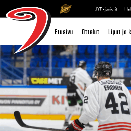
JYP-juniorit
Hal
Etusivu
Ottelut
Liput ja 
Open Search