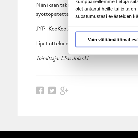
kumppaneillemme tietoja siitä
Niin ikään täksi kaudeksi Jyväskylään siirtyn
olet antanut heille tai joita 
syöttöpistettä, ja on kirjauttanut kolmessa o
suostumustasi evästeiden k
JYP–KooKoo Äänekosken jäähallissa 28.8. kl
Vain välttämättömät ev
Liput otteluun:
Lippu.fi
Toimittaja: Elias Jolanki