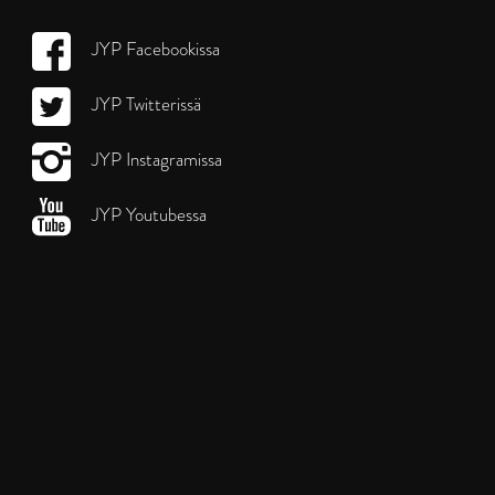
JYP Facebookissa
JYP Twitterissä
JYP Instagramissa
JYP Youtubessa