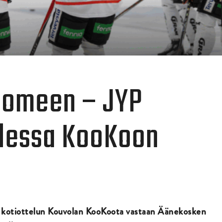
uomeen – JYP
dessa KooKoon
 kotiottelun Kouvolan KooKoota
vastaan Äänekosken