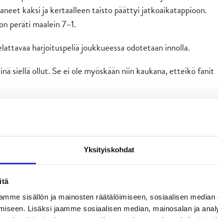
aneet kaksi ja kertaalleen taisto päättyi jatkoaikatappioon.
n peräti maalein 7–1.
attavaa harjoituspeliä joukkueessa odotetaan innolla.
nä siellä ollut. Se ei ole myöskään niin kaukana, etteikö fanit
 samaa joukkuetta vastaan tarjoavat joukkueelle ja
a alkavaa Liiga-kautta.
aan, katsotaan mikä kokoonpano on sitten otteluissa.
Yksityiskohdat
n se pystytään nollaamaan. Sama vastustaja ja miniplayoffit
oppia saadaan ennen sarjan alkua, Pettinen huomauttaa.
itä
otteluissa, ja onnistumisia on tullut laajalta rintamalta.
mme sisällön ja mainosten räätälöimiseen, sosiaalisen median
iseen. Lisäksi jaamme sosiaalisen median, mainosalan ja analy
onnistui viimeistelemään ensimmäisen osumansa.
ander True