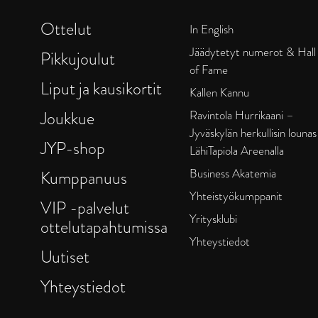
Ottelut
In English
Jäädytetyt numerot & Hall
Pikkujoulut
of Fame
Liput ja kausikortit
Kallen Kannu
Joukkue
Ravintola Hurrikaani –
Jyväskylän herkullisin lounas
JYP-shop
LähiTapiola Areenalla
Business Akatemia
Kumppanuus
Yhteistyökumppanit
VIP -palvelut
Yritysklubi
ottelutapahtumissa
Yhteystiedot
Uutiset
Yhteystiedot