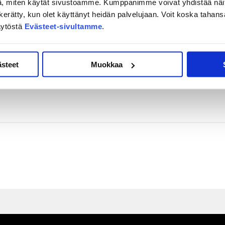
, miten käytät sivustoamme. Kumppanimme voivat yhdistää näitä t
yt
keräsi Kärppiä vastaan kaksi
Leevi Tukiainen
on kerätty, kun olet käyttänyt heidän palvelujaan. Voit koska taha
ttelussa komeat neljä (2+2) tehopistettä.
äytöstä
Evästeet-sivultamme
.
o 18.30 alkaen.
ästeet
Muokkaa