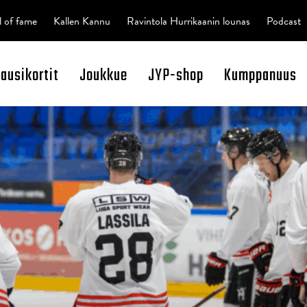
l of fame
Kallen Kannu
Ravintola Hurrikaanin lounas
Podcast
kausikortit
Joukkue
JYP-shop
Kumppanuus