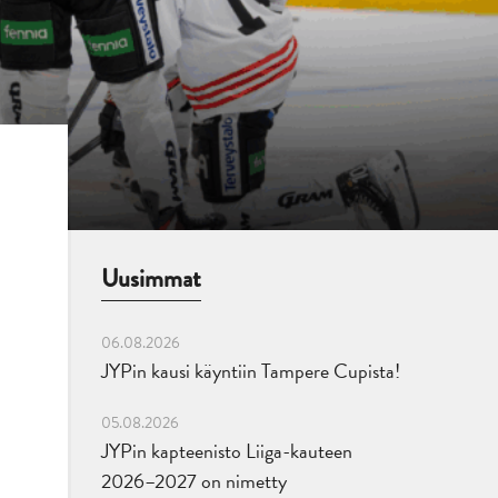
Uusimmat
06.08.2026
JYPin kausi käyntiin Tampere Cupista!
05.08.2026
JYPin kapteenisto Liiga-kauteen
2026–2027 on nimetty