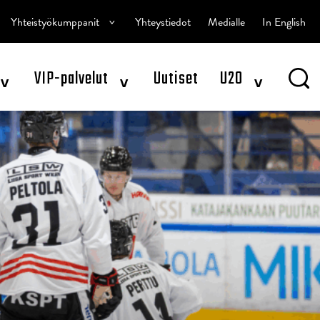
^
Yhteistyökumppanit
Yhteystiedot
Medialle
In English
^
^
^
VIP-palvelut
Uutiset
U20