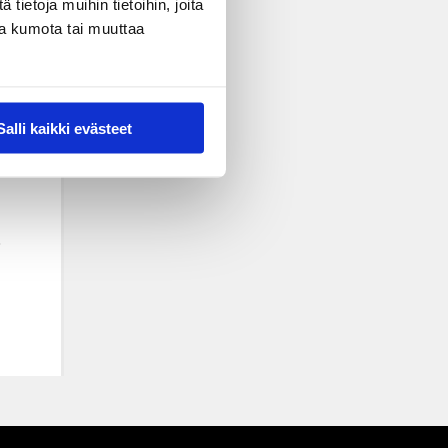
ietoja muihin tietoihin, joita
nsa kumota tai muuttaa
Salli kaikki evästeet