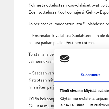
Kolmesta ottelustaan kouvolalaiset ovat voitt
Edellisottelussa KooKoo nujersi Kiekko-Espoo
Jo perinteeksi muodostunutta Suolahdessa pel
– Ensinnäkin kiva lähteä Suolahteen, en ole iki
pääsisi paikan päälle, Pettinen toteaa.
Torstaina ja perjantaina pelattavat tuplapelit
valmennukselle hyvää treeniä kohti syyskuuss
– Saadaan varmaan vähän äijiä reservistä muk
Suostumus
Katsotaan miten päästään ekaan peliin ja mite
niin miten pärjätään toisena päivänä. Hyvää 
Tämä sivusto käyttää eväste
JYPin kokoonpano on elänyt runsaasti harjoitus
Käytämme evästeitä tarjoama
ja kävijämäärämme analysoim
Oulussa muun muassa tuore JYP-kasvo
Alex