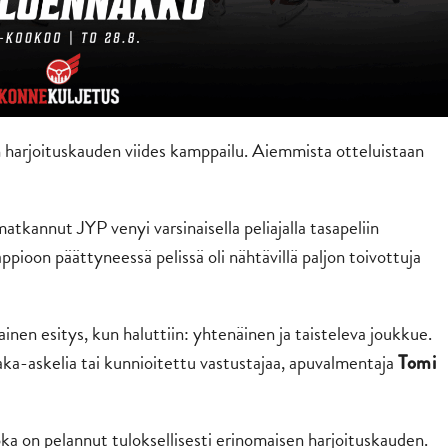
 harjoituskauden viides kamppailu. Aiemmista otteluistaan
tkannut JYP venyi varsinaisella peliajalla tasapeliin
pioon päättyneessä pelissä oli nähtävillä paljon toivottuja
lainen esitys, kun haluttiin: yhtenäinen ja taisteleva joukkue.
aka-askelia tai kunnioitettu vastustajaa, apuvalmentaja
Tomi
oka on pelannut tuloksellisesti erinomaisen harjoituskauden.