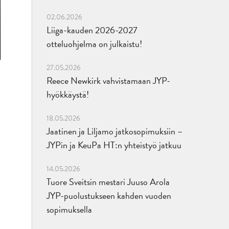
02.06.2026
Liiga-kauden 2026-2027
otteluohjelma on julkaistu!
27.05.2026
Reece Newkirk vahvistamaan JYP-
hyökkäystä!
18.05.2026
Jaatinen ja Liljamo jatkosopimuksiin –
JYPin ja KeuPa HT:n yhteistyö jatkuu
14.05.2026
Tuore Sveitsin mestari Juuso Arola
JYP-puolustukseen kahden vuoden
sopimuksella