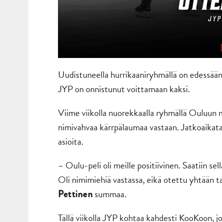
Uudistuneella hurrikaaniryhmällä on edessään
JYP on onnistunut voittamaan kaksi.
Viime viikolla nuorekkaalla ryhmällä Ouluun ma
nimivahvaa kärrpälaumaa vastaan. Jatkoaikatap
asioita.
– Oulu-peli oli meille positiivinen. Saatiin sel
Oli nimimiehiä vastassa, eikä otettu yhtään t
summaa.
Pettinen
Tällä viikolla JYP kohtaa kahdesti KooKoon, j