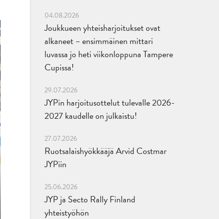
04.08.2026
Joukkueen yhteisharjoitukset ovat
alkaneet – ensimmäinen mittari
luvassa jo heti viikonloppuna Tampere
Cupissa!
29.07.2026
JYPin harjoitusottelut tulevalle 2026-
2027 kaudelle on julkaistu!
27.07.2026
Ruotsalaishyökkääjä Arvid Costmar
JYPiin
25.06.2026
JYP ja Secto Rally Finland
yhteistyöhön