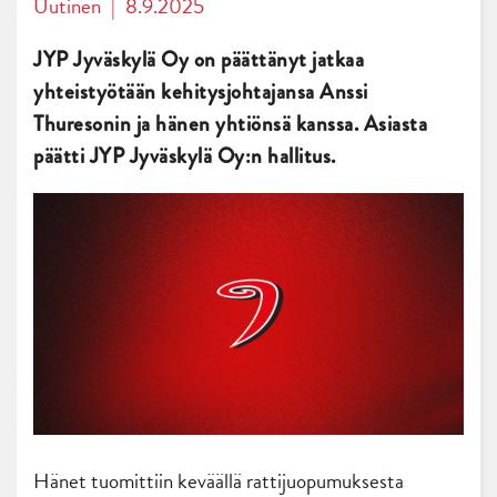
Uutinen
|
8.9.2025
JYP Jyväskylä Oy on päättänyt jatkaa
yhteistyötään kehitysjohtajansa Anssi
Thuresonin ja hänen yhtiönsä kanssa. Asiasta
päätti JYP Jyväskylä Oy:n hallitus.
Hänet tuomittiin keväällä rattijuopumuksesta