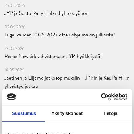
25.06.2026
JYP ja Secto Rally Finland yhteistyöhön
02.06.2026
Liiga-kauden 2026-2027 otteluohjelma on julkaistu!
27.05.2026
Reece Newkirk vahvistamaan JYP-hyökkäystä!
18.05.2026
Jaatinen ja Liljamo jatkosopimuksiin – JYPin ja KeuPa HT:n
yhteistyö jatkuu
14.05.2026
Tuore Sveitsin mestari Juuso Arola JYP-puolustukseen
Suostumus
Yksityiskohdat
Tietoja
kahden vuoden sopimuksella