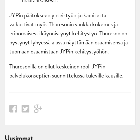
määräaikaisesti.
JYPin päätökseen yhteistyön jatkamisesta
vaikuttivat myös Thuresonin vankka kokemus ja
erinomaisesti käynnistynyt kehitystyö. Thureson on
pystynyt lyhyessä ajassa näyttämään osaamisensa ja
tuomaan osaamistaan JYPin kehitystyöhön.
Thuresonilla on ollut keskeinen rooli JYPin
palvelukonseptien suunnittelussa tuleville kausille.
Uusimmat