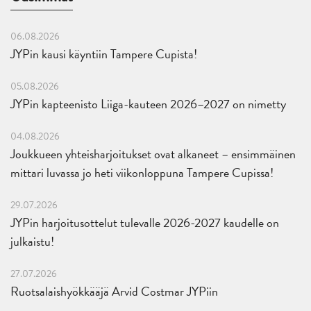
06.08.2026
JYPin kausi käyntiin Tampere Cupista!
05.08.2026
JYPin kapteenisto Liiga-kauteen 2026–2027 on nimetty
04.08.2026
Joukkueen yhteisharjoitukset ovat alkaneet – ensimmäinen
mittari luvassa jo heti viikonloppuna Tampere Cupissa!
29.07.2026
JYPin harjoitusottelut tulevalle 2026-2027 kaudelle on
julkaistu!
27.07.2026
Ruotsalaishyökkääjä Arvid Costmar JYPiin