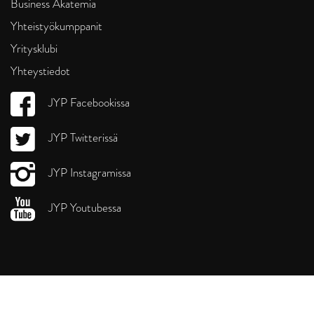
Business Akatemia
Yhteistyökumppanit
Yritysklubi
Yhteystiedot
JYP Facebookissa
JYP Twitterissä
JYP Instagramissa
JYP Youtubessa