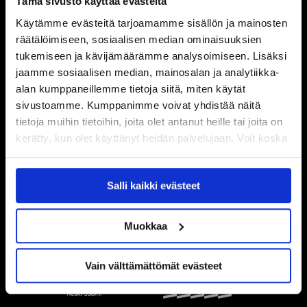
Tämä sivusto käyttää evästeitä
Käytämme evästeitä tarjoamamme sisällön ja mainosten
räätälöimiseen, sosiaalisen median ominaisuuksien
tukemiseen ja kävijämäärämme analysoimiseen. Lisäksi
jaamme sosiaalisen median, mainosalan ja analytiikka-
alan kumppaneillemme tietoja siitä, miten käytät
sivustoamme. Kumppanimme voivat yhdistää näitä
tietoja muihin tietoihin, joita olet antanut heille tai joita on
kerätty, kun olet käyttänyt heidän palvelujaan. Voit koska
tahansa kumota tai muuttaa suostumustasi evästeiden
käytöstä
Evästeet-sivultamme
.
Salli kaikki evästeet
Muokkaa
Vain välttämättömät evästeet