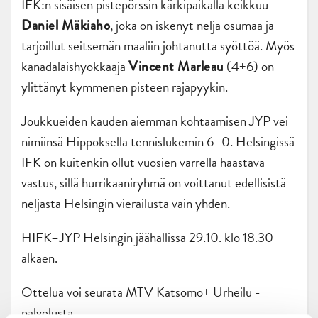
IFK:n sisäisen pistepörssin kärkipaikalla keikkuu
, joka on iskenyt neljä osumaa ja
Daniel Mäkiaho
tarjoillut seitsemän maaliin johtanutta syöttöä. Myös
kanadalaishyökkääjä
(4+6) on
Vincent Marleau
ylittänyt kymmenen pisteen rajapyykin.
Joukkueiden kauden aiemman kohtaamisen JYP vei
nimiinsä Hippoksella tennislukemin 6–0. Helsingissä
IFK on kuitenkin ollut vuosien varrella haastava
vastus, sillä hurrikaaniryhmä on voittanut edellisistä
neljästä Helsingin vierailusta vain yhden.
HIFK–JYP Helsingin jäähallissa 29.10. klo 18.30
alkaen.
Ottelua voi seurata MTV Katsomo+ Urheilu -
palvelusta.