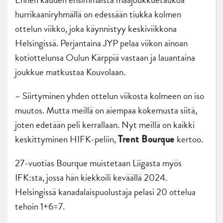
hurrikaaniryhmällä on edessään tiukka kolmen
ottelun viikko, joka käynnistyy keskiviikkona
Helsingissä. Perjantaina JYP pelaa viikon ainoan
kotiottelunsa Oulun Kärppiä vastaan ja lauantaina
joukkue matkustaa Kouvolaan.
– Siirtyminen yhden ottelun viikosta kolmeen on iso
muutos. Mutta meillä on aiempaa kokemusta siitä,
joten edetään peli kerrallaan. Nyt meillä on kaikki
keskittyminen HIFK-peliin,
kertoo.
Trent Bourque
27-vuotias Bourque muistetaan Liigasta myös
IFK:sta, jossa hän kiekkoili keväällä 2024.
Helsingissä kanadalaispuolustaja pelasi 20 ottelua
tehoin 1+6=7.