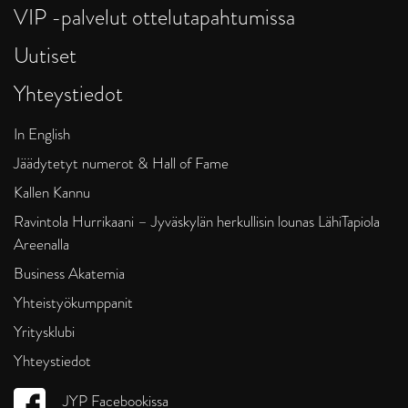
VIP -palvelut ottelutapahtumissa
Uutiset
Yhteystiedot
In English
Jäädytetyt numerot & Hall of Fame
Kallen Kannu
Ravintola Hurrikaani – Jyväskylän herkullisin lounas LähiTapiola
Areenalla
Business Akatemia
Yhteistyökumppanit
Yritysklubi
Yhteystiedot
JYP Facebookissa