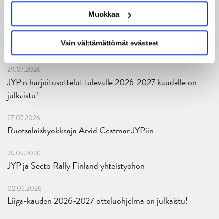
Muokkaa
04.08.2026
Joukkueen yhteisharjoitukset ovat alkaneet – ensimmäinen
Vain välttämättömät evästeet
mittari luvassa jo heti viikonloppuna Tampere Cupissa!
29.07.2026
JYPin harjoitusottelut tulevalle 2026-2027 kaudelle on
julkaistu!
27.07.2026
Ruotsalaishyökkääjä Arvid Costmar JYPiin
25.06.2026
JYP ja Secto Rally Finland yhteistyöhön
02.06.2026
Liiga-kauden 2026-2027 otteluohjelma on julkaistu!