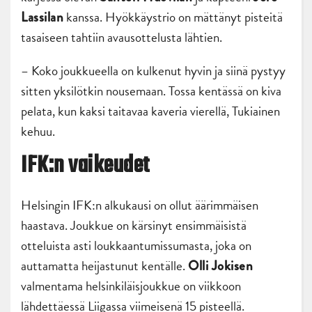
kanssa. Hyökkäystrio on mättänyt pisteitä
Lassilan
tasaiseen tahtiin avausottelusta lähtien.
– Koko joukkueella on kulkenut hyvin ja siinä pystyy
sitten yksilötkin nousemaan. Tossa kentässä on kiva
pelata, kun kaksi taitavaa kaveria vierellä, Tukiainen
kehuu.
IFK:n vaikeudet
Helsingin IFK:n alkukausi on ollut äärimmäisen
haastava. Joukkue on kärsinyt ensimmäisistä
otteluista asti loukkaantumissumasta, joka on
auttamatta heijastunut kentälle.
Olli Jokisen
valmentama helsinkiläisjoukkue on viikkoon
lähdettäessä Liigassa viimeisenä 15 pisteellä.