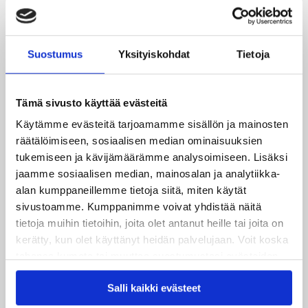
Toimittaja: Elias Jolanki
Suostumus
Yksityiskohdat
Tietoja
Tämä sivusto käyttää evästeitä
Käytämme evästeitä tarjoamamme sisällön ja mainosten
räätälöimiseen, sosiaalisen median ominaisuuksien
tukemiseen ja kävijämäärämme analysoimiseen. Lisäksi
jaamme sosiaalisen median, mainosalan ja analytiikka-
alan kumppaneillemme tietoja siitä, miten käytät
Uusimmat
sivustoamme. Kumppanimme voivat yhdistää näitä
tietoja muihin tietoihin, joita olet antanut heille tai joita on
06.08.2026
kerätty, kun olet käyttänyt heidän palvelujaan. Voit koska
JYPin kausi käyntiin Tampere Cupista!
tahansa kumota tai muuttaa suostumustasi evästeiden
käytöstä
Evästeet-sivultamme
.
05.08.2026
Salli kaikki evästeet
JYPin kapteenisto Liiga-kauteen 2026–2027 on nimetty