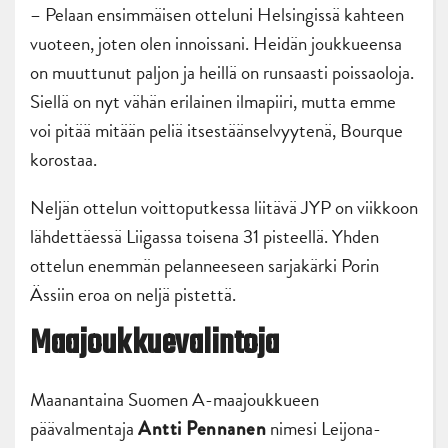
– Pelaan ensimmäisen otteluni Helsingissä kahteen
vuoteen, joten olen innoissani. Heidän joukkueensa
on muuttunut paljon ja heillä on runsaasti poissaoloja.
Siellä on nyt vähän erilainen ilmapiiri, mutta emme
voi pitää mitään peliä itsestäänselvyytenä, Bourque
korostaa.
Neljän ottelun voittoputkessa liitävä JYP on viikkoon
lähdettäessä Liigassa toisena 31 pisteellä. Yhden
ottelun enemmän pelanneeseen sarjakärki Porin
Ässiin eroa on neljä pistettä.
Maajoukkuevalintoja
Maanantaina Suomen A-maajoukkueen
päävalmentaja
nimesi Leijona-
Antti Pennanen