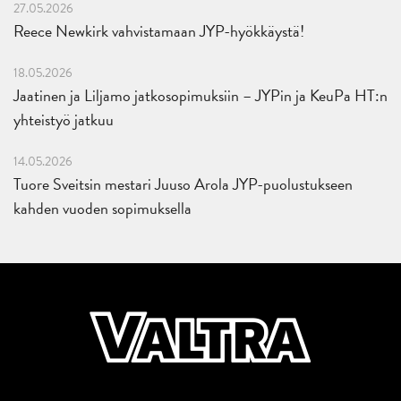
27.05.2026
Reece Newkirk vahvistamaan JYP-hyökkäystä!
18.05.2026
Jaatinen ja Liljamo jatkosopimuksiin – JYPin ja KeuPa HT:n
yhteistyö jatkuu
14.05.2026
Tuore Sveitsin mestari Juuso Arola JYP-puolustukseen
kahden vuoden sopimuksella