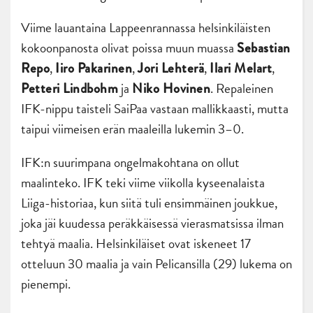
Viime lauantaina Lappeenrannassa helsinkiläisten
kokoonpanosta olivat poissa muun muassa
Sebastian
,
,
,
,
Repo
Iiro Pakarinen
Jori Lehterä
Ilari Melart
ja
. Repaleinen
Petteri Lindbohm
Niko Hovinen
IFK-nippu taisteli SaiPaa vastaan mallikkaasti, mutta
taipui viimeisen erän maaleilla lukemin 3–0.
IFK:n suurimpana ongelmakohtana on ollut
maalinteko. IFK teki viime viikolla kyseenalaista
Liiga-historiaa, kun siitä tuli ensimmäinen joukkue,
joka jäi kuudessa peräkkäisessä vierasmatsissa ilman
tehtyä maalia. Helsinkiläiset ovat iskeneet 17
otteluun 30 maalia ja vain Pelicansilla (29) lukema on
pienempi.