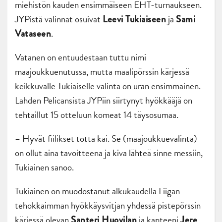
miehistön kauden ensimmäiseen EHT-turnaukseen.
JYPistä valinnat osuivat
ja
Leevi
Tukiaiseen
Sami
.
Vataseen
Vatanen on entuudestaan tuttu nimi
maajoukkuenutussa, mutta maalipörssin kärjessä
keikkuvalle Tukiaiselle valinta on uran ensimmäinen.
Lahden Pelicansista JYPiin siirtynyt hyökkääjä on
tehtaillut 15 otteluun komeat 14 täysosumaa.
– Hyvät fiilikset totta kai. Se (maajoukkuevalinta)
on ollut aina tavoitteena ja kiva lähteä sinne messiin,
Tukiainen sanoo.
Tukiainen on muodostanut alkukaudella Liigan
tehokkaimman hyökkäysvitjan yhdessä pistepörssin
kärjessä olevan
ja kapteeni
Santeri Huovilan
Jere