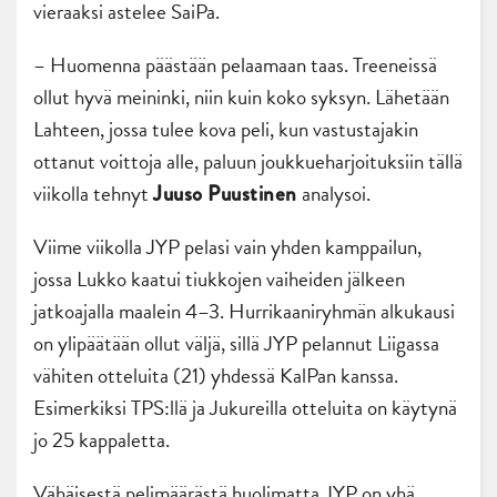
vieraaksi astelee SaiPa.
– Huomenna päästään pelaamaan taas. Treeneissä
ollut hyvä meininki, niin kuin koko syksyn. Lähetään
Lahteen, jossa tulee kova peli, kun vastustajakin
ottanut voittoja alle, paluun joukkueharjoituksiin tällä
viikolla tehnyt
analysoi.
Juuso Puustinen
Viime viikolla JYP pelasi vain yhden kamppailun,
jossa Lukko kaatui tiukkojen vaiheiden jälkeen
jatkoajalla maalein 4–3. Hurrikaaniryhmän alkukausi
on ylipäätään ollut väljä, sillä JYP pelannut Liigassa
vähiten otteluita (21) yhdessä KalPan kanssa.
Esimerkiksi TPS:llä ja Jukureilla otteluita on käytynä
jo 25 kappaletta.
Vähäisestä pelimäärästä huolimatta JYP on yhä