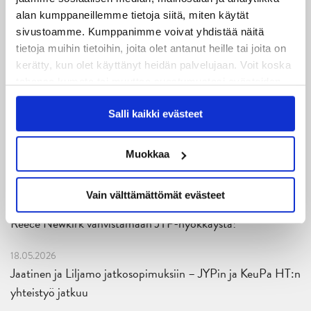
JYPin harjoitusottelut tulevalle 2026-2027 kaudelle on
alan kumppaneillemme tietoja siitä, miten käytät
julkaistu!
sivustoamme. Kumppanimme voivat yhdistää näitä
tietoja muihin tietoihin, joita olet antanut heille tai joita on
27.07.2026
kerätty, kun olet käyttänyt heidän palvelujaan. Voit koska
Ruotsalaishyökkääjä Arvid Costmar JYPiin
tahansa kumota tai muuttaa suostumustasi evästeiden
käytöstä
Evästeet-sivultamme
.
25.06.2026
Salli kaikki evästeet
JYP ja Secto Rally Finland yhteistyöhön
Muokkaa
02.06.2026
Liiga-kauden 2026-2027 otteluohjelma on julkaistu!
Vain välttämättömät evästeet
27.05.2026
Reece Newkirk vahvistamaan JYP-hyökkäystä!
18.05.2026
Jaatinen ja Liljamo jatkosopimuksiin – JYPin ja KeuPa HT:n
yhteistyö jatkuu