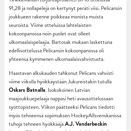
91,28 ja nollapelejä on kertynyt peräti viisi. Pelicansin
joukkueen rakenne poikkeaa monista muista
seuroista. Viime otteluissa lahtelaisten
kokoonpanossa noin puolet ovat olleet
ulkomaalaispelaajia. Bartosak mukaan laskettuna
edellisottelussa Pelicansin kokoonpanossa oli
yhteensä kymmenen ulkomaalaisvahvistusta.
Haastavan alkukauden tahkonut Pelicans vahvisti
viime viikolla hyökkäystään Jukureistakin tutulla
. Isokokoinen Latvian
Oskars Batnalla
maajoukkuepelaaja nappasi heti avausottelussaan
syöttöpisteen. Viikon päätteeksi Pelicans tiedotti
myös tehneensä sopimuksen HockeyAllsvenskanissa
tuhoja tehneen hyökkääjä
A.J. Vanderbeckin