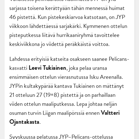
sarjassa toisena kerättyään tähän mennessä huimat
46 pistettä. Kun pistekeskiarvoa katsotaan, on JYP
viikkoon lähdettäessä sarjakärki. Kymmenen ottelun
pisteputkessa liitävä hurrikaaniryhmä tavoittelee
keskiviikkona jo viidettä peräkkäistä voittoa.
Lahdessa erityisiä katseita osakseen saanee Pelicans-
kasvatti
, joka pelaa uransa
Leevi Tukiainen
ensimmäisen ottelun vierasnutussa Isku Areenalla.
JYPin kultakypärää kantava Tukiainen on mättänyt
21 otteluun 27 (19+8) pistettä ja on parhaillaan
viiden ottelun maaliputkessa. Lepa johtaa neljän
osuman turvin Liigan maalipörssiä ennen
Valtteri
.
Ojantakasta
Syyskuussa pelatussa JYP–Pelicans-ottelussa