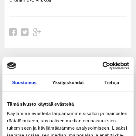
Uusimmat
05.08.2026
Suostumus
Yksityiskohdat
Tietoja
JYPin kapteenisto Liiga-kauteen 2026–2027 on nimetty
04.08.2026
Tämä sivusto käyttää evästeitä
Joukkueen yhteisharjoitukset ovat alkaneet – ensimmäinen
Käytämme evästeitä tarjoamamme sisällön ja mainosten
mittari luvassa jo heti viikonloppuna Tampere Cupissa!
räätälöimiseen, sosiaalisen median ominaisuuksien
tukemiseen ja kävijämäärämme analysoimiseen. Lisäksi
29.07.2026
jaamme sosiaalisen median, mainosalan ja analytiikka-