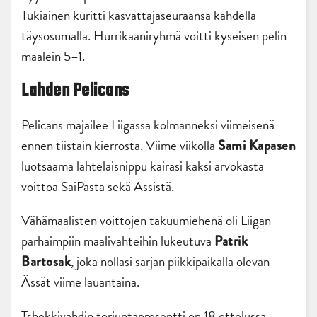
Tukiainen kuritti kasvattajaseuraansa kahdella
täysosumalla. Hurrikaaniryhmä voitti kyseisen pelin
maalein 5–1.
Lahden Pelicans
Pelicans majailee Liigassa kolmanneksi viimeisenä
ennen tiistain kierrosta. Viime viikolla
Sami Kapasen
luotsaama lahtelaisnippu kairasi kaksi arvokasta
voittoa SaiPasta sekä Ässistä.
Vähämaalisten voittojen takuumiehenä oli Liigan
parhaimpiin maalivahteihin lukeutuva
Patrik
, joka nollasi sarjan piikkipaikalla olevan
Bartosak
Ässät viime lauantaina.
Tshekkivahdin torjuntaprosentti on 18 ottelussa