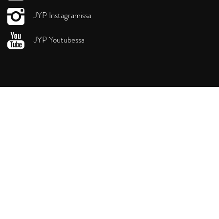
JYP Instagramissa
JYP Youtubessa