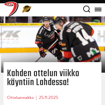
Kahden ottelun viikko
käyntiin Lahdessa!
Otteluennakko
|
25.11.2025