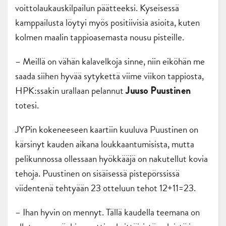
voittolaukauskilpailun päätteeksi. Kyseisessä
kamppailusta löytyi myös positiivisia asioita, kuten
kolmen maalin tappioasemasta nousu pisteille.
– Meillä on vähän kalavelkoja sinne, niin eiköhän me
saada siihen hyvää sytykettä viime viikon tappiosta,
HPK:ssakin urallaan pelannut
Juuso Puustinen
totesi.
JYPin kokeneeseen kaartiin kuuluva Puustinen on
kärsinyt kauden aikana loukkaantumisista, mutta
pelikunnossa ollessaan hyökkääjä on nakutellut kovia
tehoja. Puustinen on sisäisessä pistepörssissä
viidentenä tehtyään 23 otteluun tehot 12+11=23.
– Ihan hyvin on mennyt. Tällä kaudella teemana on