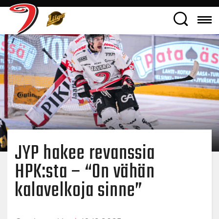
JYP hakee revanssia
HPK:sta – “On vähän
kalavelkoja sinne”