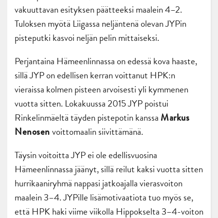
vakuuttavan esityksen päätteeksi maalein 4–2.
Tuloksen myötä Liigassa neljäntenä olevan JYPin
pisteputki kasvoi neljän pelin mittaiseksi.
Perjantaina Hämeenlinnassa on edessä kova haaste,
sillä JYP on edellisen kerran voittanut HPK:n
vieraissa kolmen pisteen arvoisesti yli kymmenen
vuotta sitten. Lokakuussa 2015 JYP poistui
Rinkelinmäeltä täyden pistepotin kanssa
Markus
voittomaalin siivittämänä.
Nenosen
Täysin voitoitta JYP ei ole edellisvuosina
Hämeenlinnassa jäänyt, sillä reilut kaksi vuotta sitten
hurrikaaniryhmä nappasi jatkoajalla vierasvoiton
maalein 3–4. JYPille lisämotivaatiota tuo myös se,
että HPK haki viime viikolla Hippokselta 3–4-voiton