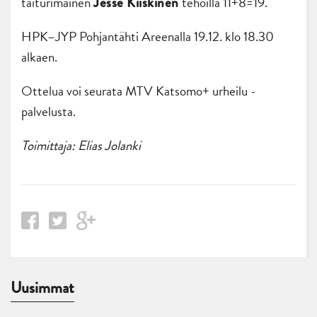
taiturimainen
tehoilla 11+8=19.
Jesse Kiiskinen
HPK–JYP Pohjantähti Areenalla 19.12. klo 18.30
alkaen.
Ottelua voi seurata MTV Katsomo+ urheilu -
palvelusta.
Toimittaja: Elias Jolanki
Uusimmat