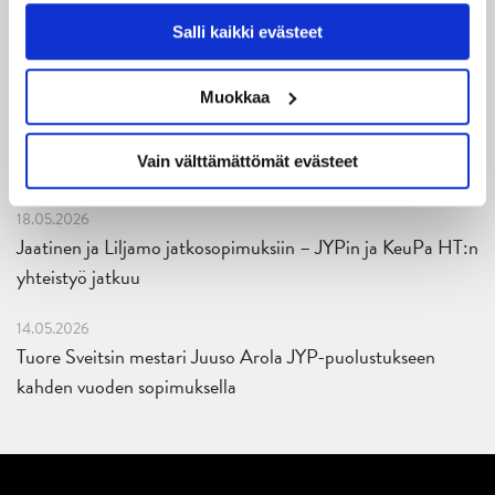
JYP ja Secto Rally Finland yhteistyöhön
käytöstä
Evästeet-sivultamme
.
Salli kaikki evästeet
02.06.2026
Liiga-kauden 2026-2027 otteluohjelma on julkaistu!
Muokkaa
27.05.2026
Vain välttämättömät evästeet
Reece Newkirk vahvistamaan JYP-hyökkäystä!
18.05.2026
Jaatinen ja Liljamo jatkosopimuksiin – JYPin ja KeuPa HT:n
yhteistyö jatkuu
14.05.2026
Tuore Sveitsin mestari Juuso Arola JYP-puolustukseen
kahden vuoden sopimuksella