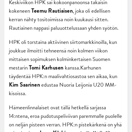
Keskiviikon HPK sai kokoonpanoonsa takaisin
kokeneen
, joka oli edellisen
Teemu Rautiaisen
kerran nähty tositoimissa noin kuukausi sitten.
Rautiainen nappasi paluuottelussaan yhden syötön.
HPK oli torstaina aktiivinen siirtomarkkinoilla, kun
joukkue ilmoitti tehneensä noin kolmen viikon
mittaisen sopimuksen kolminkertaisen Suomen
mestarin
kanssa.Karhunen
Tomi Karhusen
täydentää HPK:n maalivahtiosastoa sen aikaa, kun
edustaa Nuoria Leijonia U20 MM-
Kim Saarinen
kisoissa.
Hämeenlinnalaiset ovat tällä hetkellä sarjassa
14:ntena, eroa pudotuspeliviivan paremmalle puolelle
on neljän pisteen verran. HPK:n pistekärkenä on yhä