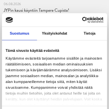
06.08.2026
JYPin kausi käyntiin Tampere Cupista!
05.08.2026
JYPin kapteenisto Liiga-kauteen 2026–2027 on nimetty
Suostumus
Yksityiskohdat
Tietoja
04.08.2026
Joukkueen yhteisharjoitukset ovat alkaneet – ensimmäinen
Tämä sivusto käyttää evästeitä
mittari luvassa jo heti viikonloppuna Tampere Cupissa!
Käytämme evästeitä tarjoamamme sisällön ja mainosten
29.07.2026
räätälöimiseen, sosiaalisen median ominaisuuksien
JYPin harjoitusottelut tulevalle 2026-2027 kaudelle on
tukemiseen ja kävijämäärämme analysoimiseen. Lisäksi
julkaistu!
jaamme sosiaalisen median, mainosalan ja analytiikka-
alan kumppaneillemme tietoja siitä, miten käytät
27.07.2026
sivustoamme. Kumppanimme voivat yhdistää näitä
Ruotsalaishyökkääjä Arvid Costmar JYPiin
tietoja muihin tietoihin, joita olet antanut heille tai joita on
kerätty, kun olet käyttänyt heidän palvelujaan. Voit koska
25.06.2026
tahansa kumota tai muuttaa suostumustasi evästeiden