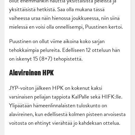
ollut enemmänkin nauttia yksittäisistä peleistä ja
yksittäisistä hetkistä. Saa olla mukana tässä
vaiheessa uraa näin hienossa joukkueessa, niin siinä
mielessä en voisi olla onnellisempi, Puustinen kertoi.
Puustinen on ollut viime aikoina koko sarjan
tehokkaimpia pelureita. Edelliseen 12 otteluun hän
on iskenyt 15 (8+7) tehopistettä.
Alavireinen HPK
JYP-voiton jälkeen HPK on kokenut kaksi
varsinaisen peliajan tappiota KalPalle sekä HIFK:lle.
Ylipäätään hämeenlinnalaisten tuloskunto on
alavireinen, kun edellisestä kolmen pisteen arvoisesta
voitosta on ehtinyt vierähtää jo kahdeksan ottelua.