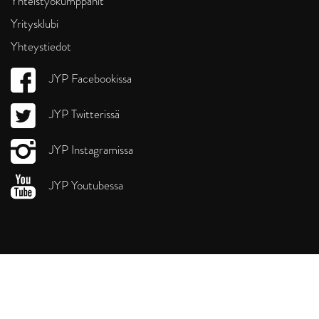
Yhteistyökumppanit
Yritysklubi
Yhteystiedot
JYP Facebookissa
JYP Twitterissä
JYP Instagramissa
JYP Youtubessa