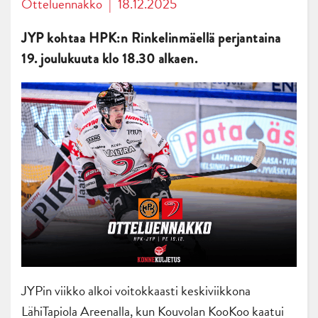
Otteluennakko
|
18.12.2025
JYP kohtaa HPK:n Rinkelinmäellä perjantaina
19. joulukuuta klo 18.30 alkaen.
JYPin viikko alkoi voitokkaasti keskiviikkona
LähiTapiola Areenalla, kun Kouvolan KooKoo kaatui