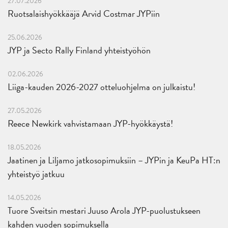
27.07.2026
Ruotsalaishyökkääjä Arvid Costmar JYPiin
25.06.2026
JYP ja Secto Rally Finland yhteistyöhön
02.06.2026
Liiga-kauden 2026-2027 otteluohjelma on julkaistu!
27.05.2026
Reece Newkirk vahvistamaan JYP-hyökkäystä!
18.05.2026
Jaatinen ja Liljamo jatkosopimuksiin – JYPin ja KeuPa HT:n
yhteistyö jatkuu
14.05.2026
Tuore Sveitsin mestari Juuso Arola JYP-puolustukseen
kahden vuoden sopimuksella