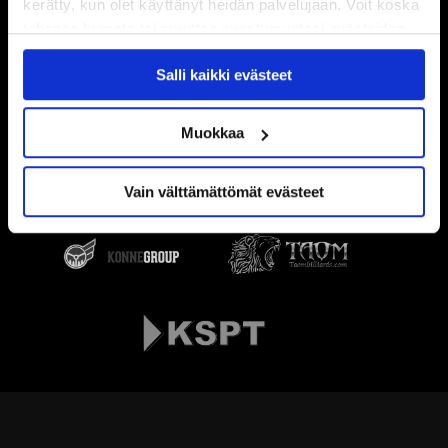
kerätty, kun olet käyttänyt heidän palvelujaan. Voit koska
tahansa kumota tai muuttaa suostumustasi evästeiden
käytöstä
Evästeet-sivultamme
.
Salli kaikki evästeet
Muokkaa
Vain välttämättömät evästeet