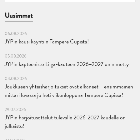
Uusimmat
06.08.2026
JYPin kausi käyntiin Tampere Cupista!
05.08.2026
JYPin kapteenisto Liiga-kauteen 2026–2027 on nimetty
04.08.2026
Joukkueen yhteisharjoitukset ovat alkaneet – ensimmäinen
mittari luvassa jo heti viikonloppuna Tampere Cupissa!
29.07.2026
JYPin harjoitusottelut tulevalle 2026-2027 kaudelle on
julkaistu!