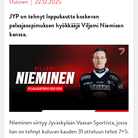
Uutinen
|
22.12.2025
JYP on tehnyt loppukautta koskevan
pelaajasopimuksen hyökkääjä Viljami Niemisen
kanssa.
Nieminen siirtyy Jyväskylään Vaasan Sportista, jossa
hän on tehnyt kuluvan kauden 31 otteluun tehot 7+5.