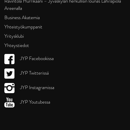
Ravintola Hurrikaani – Jyväskylän herkullisin lounas LähiTapiola
Areenalla
Business Akatemia
Yhteistyökumppanit
Yritysklubi
Yhteystiedot
JYP Facebookissa
JYP Twitterissä
JYP Instagramissa
JYP Youtubessa