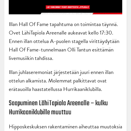
Illan Hall Of Fame tapahtuma on toimintaa täynnä.
Ovet LähiTapiola Areenalle aukeavat kello 17:30.
Ennen illan ottelua A-puolen stagella virittäydytään
Hall Of Fame-tunnelmaan Olli Tantun esittämän
livemusiikin tahdissa.
Illan juhlaseremoniat järjestetään juuri ennen illan
ottelun alkamista. Molemmat palkittavat ovat
erätauoilla haastatellussa Hurrikaaniklubilla.
Saapuminen LähiTapiola Areenalle – kulku
Hurrikaaniklubille muuttuu
Hipposkeskuksen rakentaminen aiheuttaa muutoksia