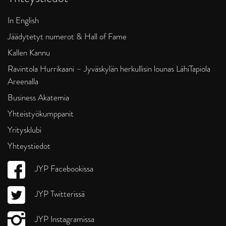
In English
Jäädytetyt numerot & Hall of Fame
Kallen Kannu
Ravintola Hurrikaani – Jyväskylän herkullisin lounas LähiTapiola
Areenalla
Business Akatemia
Yhteistyökumppanit
Yritysklubi
Yhteystiedot
JYP Facebookissa
JYP Twitterissä
JYP Instagramissa