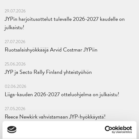
29.07.2026
JYPin harjoitusottelut tulevalle 2026-2027 kaudelle on
julkaistu!
27.07.2026
Ruotsalaishyökkääjä Arvid Costmar JYPiin
25.06.2026
JYP ja Secto Rally Finland yhteistyöhön
02.06.2026
Liiga-kauden 2026-2027 otteluohjelma on julkaistu!
27.05.2026
Reece Newkirk vahvistamaan JYP-hyökkäystä!
18.05.2026
Jaatinen ja Liljamo jatkosopimuksiin – JYPin ja KeuPa HT:n