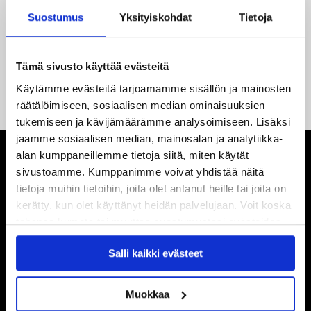
yhteistyö jatkuu
Suostumus
Yksityiskohdat
Tietoja
14.05.2026
Tuore Sveitsin mestari Juuso Arola JYP-puolustukseen
Tämä sivusto käyttää evästeitä
kahden vuoden sopimuksella
Käytämme evästeitä tarjoamamme sisällön ja mainosten
räätälöimiseen, sosiaalisen median ominaisuuksien
tukemiseen ja kävijämäärämme analysoimiseen. Lisäksi
jaamme sosiaalisen median, mainosalan ja analytiikka-
alan kumppaneillemme tietoja siitä, miten käytät
sivustoamme. Kumppanimme voivat yhdistää näitä
tietoja muihin tietoihin, joita olet antanut heille tai joita on
kerätty, kun olet käyttänyt heidän palvelujaan. Voit koska
tahansa kumota tai muuttaa suostumustasi evästeiden
käytöstä
Evästeet-sivultamme
.
Salli kaikki evästeet
Muokkaa