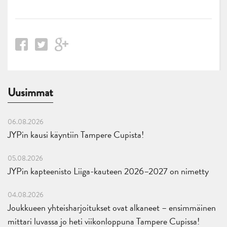
Uusimmat
06.08.2026
JYPin kausi käyntiin Tampere Cupista!
05.08.2026
JYPin kapteenisto Liiga-kauteen 2026–2027 on nimetty
04.08.2026
Joukkueen yhteisharjoitukset ovat alkaneet – ensimmäinen
mittari luvassa jo heti viikonloppuna Tampere Cupissa!