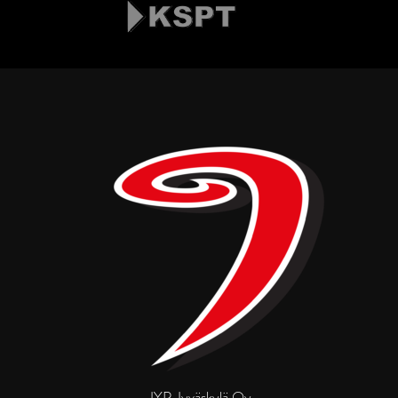
JYP Jyväskylä Oy