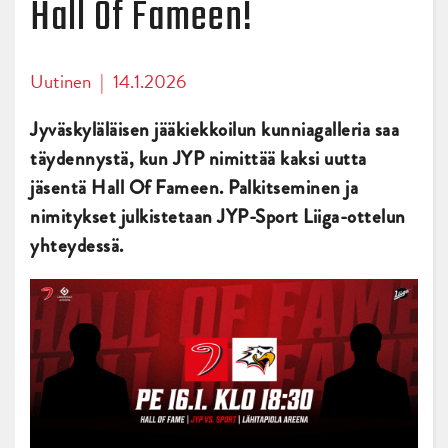
Hall Of Fameen!
Uutinen
|
14.1.2026
Jyväskyläläisen jääkiekkoilun kunniagalleria saa
täydennystä, kun JYP nimittää kaksi uutta
jäsentä Hall Of Fameen. Palkitseminen ja
nimitykset julkistetaan JYP-Sport Liiga-ottelun
yhteydessä.