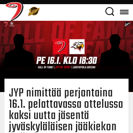
JYP nimittää perjantaina
16.1. pelattavassa ottelussa
kaksi uutta jäsentä
jyväskyläläisen jääkiekon