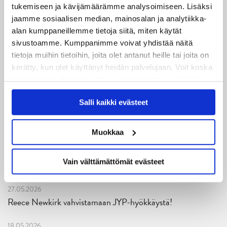
mittari luvassa jo heti viikonloppuna Tampere Cupissa!
tukemiseen ja kävijämäärämme analysoimiseen. Lisäksi
jaamme sosiaalisen median, mainosalan ja analytiikka-
29.07.2026
alan kumppaneillemme tietoja siitä, miten käytät
JYPin harjoitusottelut tulevalle 2026-2027 kaudelle on
sivustoamme. Kumppanimme voivat yhdistää näitä
julkaistu!
tietoja muihin tietoihin, joita olet antanut heille tai joita on
kerätty, kun olet käyttänyt heidän palvelujaan. Voit koska
27.07.2026
tahansa kumota tai muuttaa suostumustasi evästeiden
Ruotsalaishyökkääjä Arvid Costmar JYPiin
käytöstä
Evästeet-sivultamme
.
Salli kaikki evästeet
25.06.2026
JYP ja Secto Rally Finland yhteistyöhön
Muokkaa
02.06.2026
Vain välttämättömät evästeet
Liiga-kauden 2026-2027 otteluohjelma on julkaistu!
27.05.2026
Reece Newkirk vahvistamaan JYP-hyökkäystä!
18.05.2026