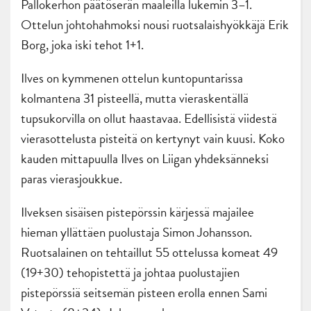
Pallokerhon päätöserän maaleilla lukemin 3–1.
Ottelun johtohahmoksi nousi ruotsalaishyökkäjä Erik
Borg, joka iski tehot 1+1.
Ilves on kymmenen ottelun kuntopuntarissa
kolmantena 31 pisteellä, mutta vieraskentällä
tupsukorvilla on ollut haastavaa. Edellisistä viidestä
vierasottelusta pisteitä on kertynyt vain kuusi. Koko
kauden mittapuulla Ilves on Liigan yhdeksänneksi
paras vierasjoukkue.
Ilveksen sisäisen pistepörssin kärjessä majailee
hieman yllättäen puolustaja Simon Johansson.
Ruotsalainen on tehtaillut 55 ottelussa komeat 49
(19+30) tehopistettä ja johtaa puolustajien
pistepörssiä seitsemän pisteen erolla ennen Sami