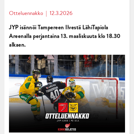
Otteluennakko
|
12.3.2026
JYP isännöi Tampereen Ilvestä LähiTapiola
Areenalla perjantaina 13.
maaliskuuta klo 18.30
alkaen.