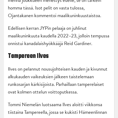
mennä joukkueen menestys edelle, se on tärkein
homma tässä. Isot pelit on vasta tulossa,
Ojantakanen kommentoi maalikuninkuustaistoa.
Edellisen kerran JYPin pelaaja on juhlinut
maalikuninkuuta kaudella 2022–23, jolloin tempussa
onnistui kanadalaishyökkääjä Reid Gardiner.
Tampereen Ilves
Ilves on pelannut nousujohteisen kauden ja kivunnut
alkukauden vaikeuksien jälkeen taistelemaan
runkosarjan kärkisijoista. Parhaillaan tamperelaiset
ovat kolmen ottelun voittoputkessa.
Tommi Niemelän luotsaama Ilves aloitti viikkonsa
tiistaina Tampereella, jossa se kukisti Hämeenlinnan