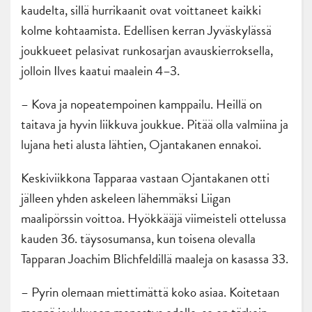
kaudelta, sillä hurrikaanit ovat voittaneet kaikki
kolme kohtaamista. Edellisen kerran Jyväskylässä
joukkueet pelasivat runkosarjan avauskierroksella,
jolloin Ilves kaatui maalein 4–3.
– Kova ja nopeatempoinen kamppailu. Heillä on
taitava ja hyvin liikkuva joukkue. Pitää olla valmiina ja
lujana heti alusta lähtien, Ojantakanen ennakoi.
Keskiviikkona Tapparaa vastaan Ojantakanen otti
jälleen yhden askeleen lähemmäksi Liigan
maalipörssin voittoa. Hyökkääjä viimeisteli ottelussa
kauden 36. täysosumansa, kun toisena olevalla
Tapparan Joachim Blichfeldillä maaleja on kasassa 33.
– Pyrin olemaan miettimättä koko asiaa. Koitetaan