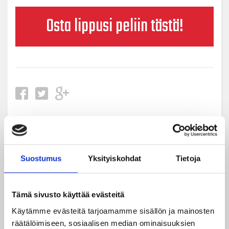
Osta lippusi peliin tästä!
Uusimmat
Suostumus
Yksityiskohdat
Tietoja
05.08.2026
JYPin kapteenisto Liiga-kauteen 2026–2027 on nimetty
Tämä sivusto käyttää evästeitä
04.08.2026
Käytämme evästeitä tarjoamamme sisällön ja mainosten
Joukkueen yhteisharjoitukset ovat alkaneet – ensimmäinen
räätälöimiseen, sosiaalisen median ominaisuuksien