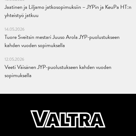
Jaatinen ja Liljamo jatkosopimuksiin – JYPin ja KeuPa HT:n
yhteistyö jatkuu
14.05.2026
Tuore Sveitsin mestari Juuso Arola JYP-puolustukseen
kahden vuoden sopimuksella
12.05.2026
Veeti Väisänen JYP-puolustukseen kahden vuoden
sopimuksella