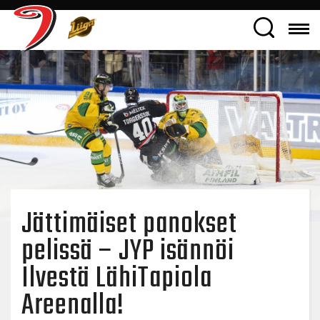
Jättimäiset panokset
pelissä – JYP isännöi
Ilvestä LähiTapiola
Areenalla!