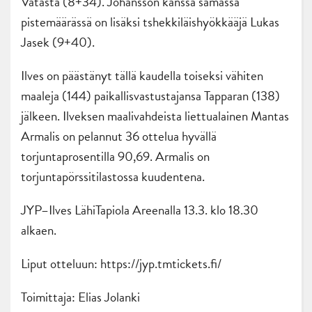
Vatasta (8+34). Johansson kanssa samassa
pistemäärässä on lisäksi tshekkiläishyökkääjä Lukas
Jasek (9+40).
Ilves on päästänyt tällä kaudella toiseksi vähiten
maaleja (144) paikallisvastustajansa Tapparan (138)
jälkeen. Ilveksen maalivahdeista liettualainen Mantas
Armalis on pelannut 36 ottelua hyvällä
torjuntaprosentilla 90,69. Armalis on
torjuntapörssitilastossa kuudentena.
JYP–Ilves LähiTapiola Areenalla 13.3. klo 18.30
alkaen.
Liput otteluun: https://jyp.tmtickets.fi/
Toimittaja: Elias Jolanki