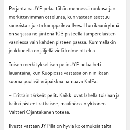
Perjantaina JYP pelaa tähän mennessä runkosarjan
merkittävimmän ottelunsa, kun vastaan asettuu
samoista sijoista kamppaileva Ilves. Hurrikaaniryhmä
on sarjassa neljäntenä 103 pisteellä tamperelaisten
vaaniessa vain kahden pisteen päässä. Kummallakin
joukkueella on jäljellä vielä kolme ottelua.
Toisen merkityksellisen pelin JYP pelaa heti
lauantaina, kun Kuopiossa vastassa on niin ikään
suoraa puolivälieräpaikkaa hamuava KalPa.
– Erittäin tärkeät pelit. Kaikki ovat lähellä toisiaan ja
kaikki pisteet ratkaisee, maalipörssin ykkönen
Valtteri Ojantakanen toteaa.
Ilvestä vastaan JYPillä on hyviä kokemuksia tältä