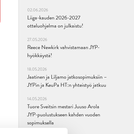
02.06.2026
Liiga-kauden 2026-2027
otteluohjelma on julkaistu!
27.05.2026
Reece Newkirk vahvistamaan JYP-
hyökkäystä!
18.05.2026
Jaatinen ja Liljamo jatkosopimuksiin –
JYPin ja KeuPa HT:n yhteistyö jatkuu
14.05.2026
Tuore Sveitsin mestari Juuso Arola
JYP-puolustukseen kahden vuoden
sopimuksella