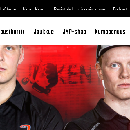
l of fame
Kallen Kannu
Ravintola Hurrikaanin lounas
Podcast
kausikortit
Joukkue
JYP-shop
Kumppanuus