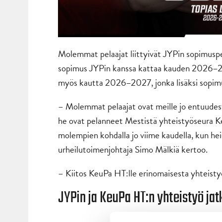
Molemmat pelaajat liittyivät JYPin sopimuspe
sopimus JYPin kanssa kattaa kauden 2026–2
myös kautta 2026–2027, jonka lisäksi sopi
– Molemmat pelaajat ovat meille jo entuudes
he ovat pelanneet Mestistä yhteistyöseura Ke
molempien kohdalla jo viime kaudella, kun h
urheilutoimenjohtaja Simo Mälkiä kertoo.
– Kiitos KeuPa HT:lle erinomaisesta yhteisty
JYPin ja KeuPa HT:n yhteistyö jat