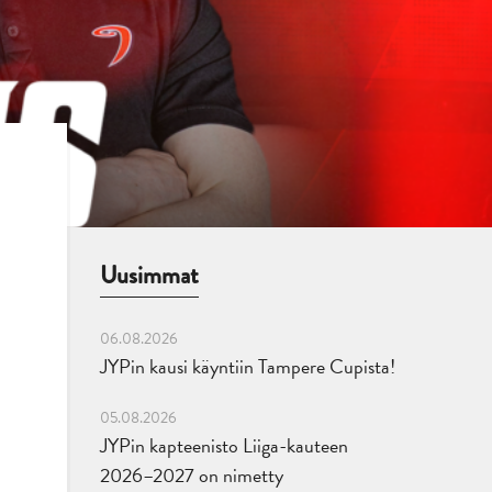
Uusimmat
06.08.2026
JYPin kausi käyntiin Tampere Cupista!
05.08.2026
JYPin kapteenisto Liiga-kauteen
2026–2027 on nimetty