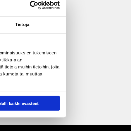
Tietoja
 ominaisuuksien tukemiseen
tiikka-alan
ietoja muihin tietoihin, joita
nsa kumota tai muuttaa
Salli kaikki evästeet