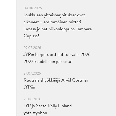
04.08.2026
Joukkueen yhteisharjoitukset ovat
alkaneet – ensimmäinen mittari
luvassa jo heti viikonloppuna Tampere
Cupissa!
29.07.2026
JYPin harjoitusottelut tulevalle 2026-
2027 kaudelle on julkaistu!
27.07.2026
Ruotsalaishyökkääjä Arvid Costmar
JYPiin
25.06.2026
JYP ja Secto Rally Finland
yhteistyöhön