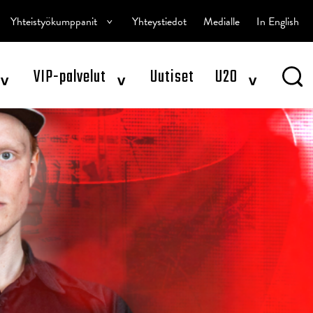
^
Yhteistyökumppanit
Yhteystiedot
Medialle
In English
^
^
^
VIP-palvelut
Uutiset
U20