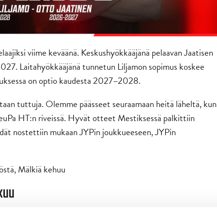
laajiksi viime keväänä. Keskushyökkääjänä pelaavan Jaatisen
027. Laitahyökkääjänä tunnetun Liljamon sopimus koskee
muksessa on optio kaudesta 2027–2028.
taan tuttuja. Olemme päässeet seuraamaan heitä läheltä, kun
uPa HT:n riveissä. Hyvät otteet Mestiksessä palkittiin
eidät nostettiin mukaan JYPin joukkueeseen, JYPin
östä, Mälkiä kehuu
kuu