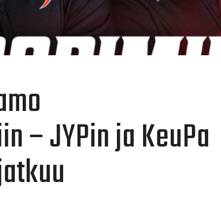
jamo
in – JYPin ja KeuPa
jatkuu