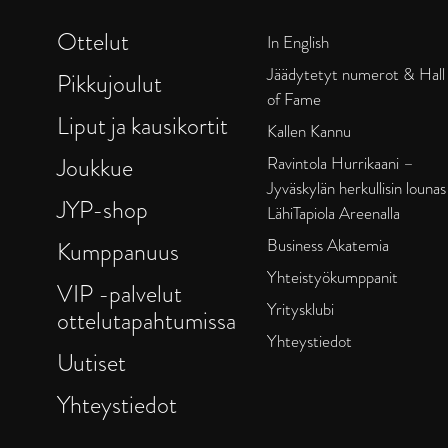
Ottelut
In English
Jäädytetyt numerot & Hall
Pikkujoulut
of Fame
Liput ja kausikortit
Kallen Kannu
Joukkue
Ravintola Hurrikaani –
Jyväskylän herkullisin lounas
JYP-shop
LähiTapiola Areenalla
Business Akatemia
Kumppanuus
Yhteistyökumppanit
VIP -palvelut
Yritysklubi
ottelutapahtumissa
Yhteystiedot
Uutiset
Yhteystiedot