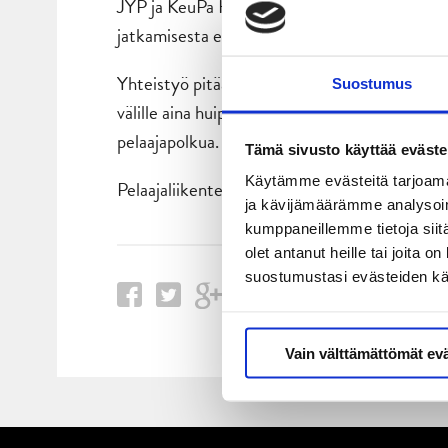
JYP ja KeuPa HT pitkäaikainen yhteistyö saa j
jatkamisesta ensi kaudella.
Yhteistyö pitää yllä ja vahvistaa molempien s
Suostumus
välille aina huippujääkiekkoiluun asti, sekä
pelaajapolkua.
Tämä sivusto käyttää eväste
Käytämme evästeitä tarjoama
Pelaajaliikenteen lisäksi yhteistyö tukee myö
ja kävijämäärämme analysoim
kumppaneillemme tietoja siitä
olet antanut heille tai joita 
suostumustasi evästeiden k
Vain välttämättömät ev