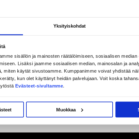
älleen jatkoa, kun seurat ovat sopineet yhteistyön
eurojen pelaajapolkua ja luo selkeän pelaajapolun seurojen
Yksityiskohdat
 on myös tärkeä osa koko Keski-Suomen huippukiekkoilun
itä
mme sisällön ja mainosten räätälöimiseen, sosiaalisen median
s koko urheilupuolen kehitystä ja työskentelyä.
iseen. Lisäksi jaamme sosiaalisen median, mainosalan ja analy
, miten käytät sivustoamme. Kumppanimme voivat yhdistää näitä t
on kerätty, kun olet käyttänyt heidän palvelujaan. Voit koska taha
äytöstä
Evästeet-sivultamme
.
ästeet
Muokkaa