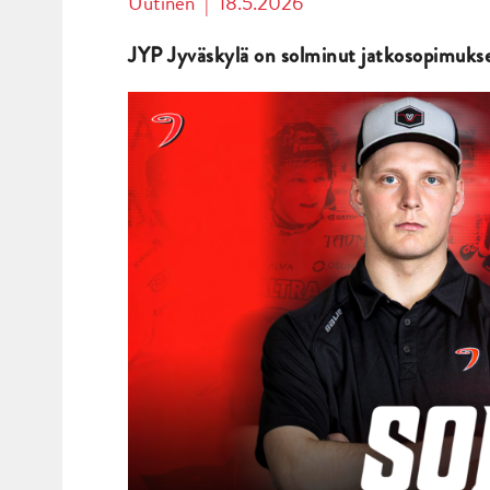
Uutinen
|
18.5.2026
JYP Jyväskylä on solminut jatkosopimukset