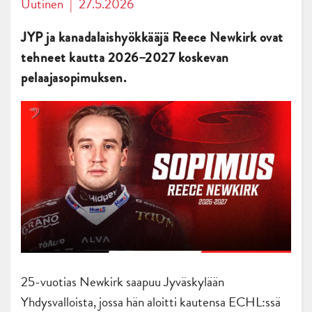
Uutinen
|
27.5.2026
JYP ja kanadalaishyökkääjä Reece Newkirk ovat
tehneet kautta 2026–2027 koskevan
pelaajasopimuksen.
25-vuotias Newkirk saapuu Jyväskylään
Yhdysvalloista, jossa hän aloitti kautensa ECHL:ssä