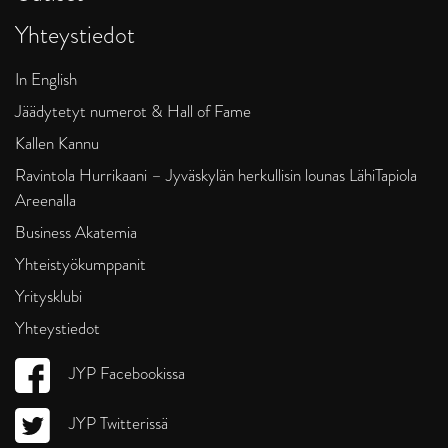
Yhteystiedot
In English
Jäädytetyt numerot & Hall of Fame
Kallen Kannu
Ravintola Hurrikaani – Jyväskylän herkullisin lounas LähiTapiola
Areenalla
Business Akatemia
Yhteistyökumppanit
Yritysklubi
Yhteystiedot
JYP Facebookissa
JYP Twitterissä