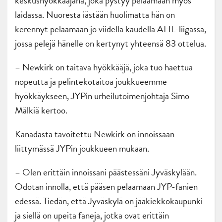
keskushyökkääjänä, joka pystyy pelaamaan myös
laidassa. Nuoresta iästään huolimatta hän on
kerennyt pelaamaan jo viidellä kaudella AHL-liigassa,
jossa pelejä hänelle on kertynyt yhteensä 83 ottelua.
– Newkirk on taitava hyökkääjä, joka tuo haettua
nopeutta ja pelintekotaitoa joukkueemme
hyökkäykseen, JYPin urheilutoimenjohtaja Simo
Mälkiä kertoo.
Kanadasta tavoitettu Newkirk on innoissaan
liittymässä JYPin joukkueen mukaan.
– Olen erittäin innoissani päästessäni Jyväskylään.
Odotan innolla, että pääsen pelaamaan JYP-fanien
edessä. Tiedän, että Jyväskylä on jääkiekkokaupunki
ja siellä on upeita faneja, jotka ovat erittäin