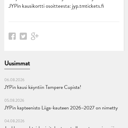
JYPin kausikortti osoitteesta: jyp.tmtickets.fi
Uusimmat
06.08.2026
JYPin kausi käyntiin Tampere Cupista!
05.08.2026
JYPin kapteenisto Liiga-kauteen 2026–2027 on nimetty
04.08.2026