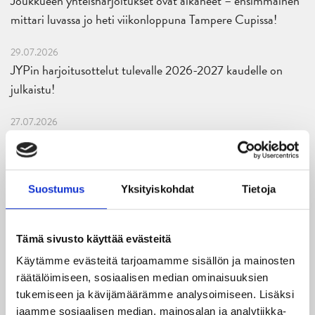
Joukkueen yhteisharjoitukset ovat alkaneet – ensimmäinen
mittari luvassa jo heti viikonloppuna Tampere Cupissa!
29.07.2026
JYPin harjoitusottelut tulevalle 2026-2027 kaudelle on
julkaistu!
27.07.2026
Ruotsalaishyökkääjä Arvid Costmar JYPiin
25.06.2026
JYP ja Secto Rally Finland yhteistyöhön
Suostumus
Yksityiskohdat
Tietoja
02.06.2026
Liiga-kauden 2026-2027 otteluohjelma on julkaistu!
Tämä sivusto käyttää evästeitä
Käytämme evästeitä tarjoamamme sisällön ja mainosten
27.05.2026
räätälöimiseen, sosiaalisen median ominaisuuksien
Reece Newkirk vahvistamaan JYP-hyökkäystä!
tukemiseen ja kävijämäärämme analysoimiseen. Lisäksi
jaamme sosiaalisen median, mainosalan ja analytiikka-