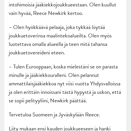
intohimoisia jääkiekkojoukkueestaan. Olen kuullut
vain hyvää, Reece Newkirk kertoo.
– Olen hyökkäävä pelaaja, joka tykkää löytää
joukkuetoverinsa maalintekoalueilta. Olen myös
luotettava omalla alueella ja teen mitä tahansa
joukkuetovereideni eteen.
– Tulen Eurooppaan, koska mielestäni se on parasta
minulle ja jääkiekkouralleni. Olen pelannut
ammattilaisjääkiekkoa nyt viisi vuotta Yhdysvalloissa
ja olen erittäin innoissani tästä hypystä ja uskon, että
se sopii pelityyliini, Newkirk päättää.
Tervetuloa Suomeen ja Jyväskylään Reece.
Liity mukaan ensi kauden joukkueeseen ja hanki