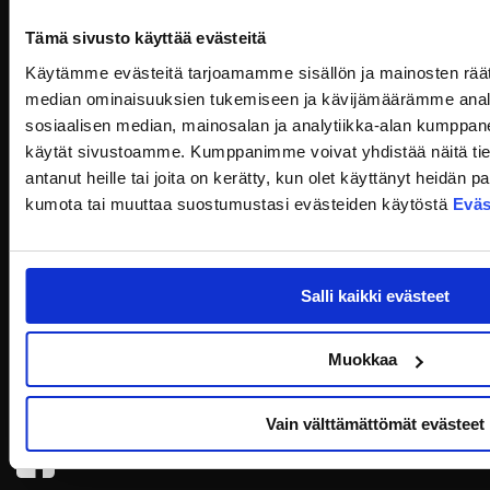
Uutiset
Tämä sivusto käyttää evästeitä
Käytämme evästeitä tarjoamamme sisällön ja mainosten räät
Yhteystiedot
median ominaisuuksien tukemiseen ja kävijämäärämme anal
sosiaalisen median, mainosalan ja analytiikka-alan kumppanei
In English
käytät sivustoamme. Kumppanimme voivat yhdistää näitä tietoja
Jäädytetyt numerot & Hall of Fame
antanut heille tai joita on kerätty, kun olet käyttänyt heidän 
Kallen Kannu
kumota tai muuttaa suostumustasi evästeiden käytöstä
Eväs
Ravintola Hurrikaani – Jyväskylän herkullisin lounas LähiTapiola
Areenalla
Salli kaikki evästeet
Business Akatemia
Yhteistyökumppanit
Muokkaa
Yritysklubi
Yhteystiedot
Vain välttämättömät evästeet
JYP Facebookissa