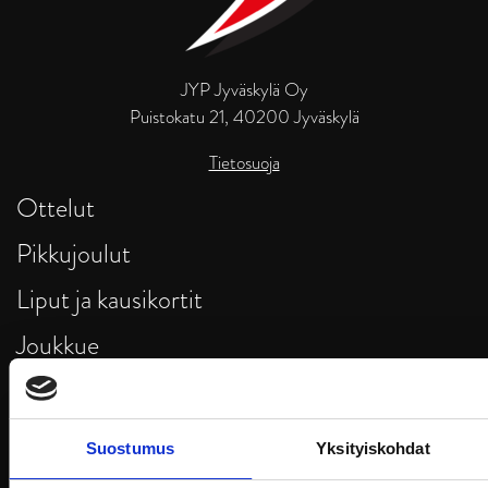
JYP Jyväskylä Oy
Puistokatu 21, 40200 Jyväskylä
Tietosuoja
Ottelut
Pikkujoulut
Liput ja kausikortit
Joukkue
JYP-shop
Kumppanuus
Suostumus
Yksityiskohdat
VIP -palvelut ottelutapahtumissa