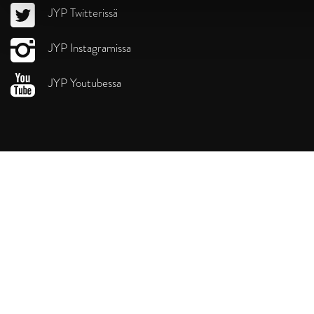
JYP Twitterissä
JYP Instagramissa
JYP Youtubessa