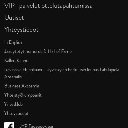
VIP -palvelut ottelutapahtumissa
Uutiset
Yhteystiedot
In English
Jäädytetyt numerot & Hall of Fame
Kallen Kannu
Ravintola Hurrikaani – Jyväskylän herkullisin lounas LähiTapiola
Areenalla
Business Akatemia
Yhteistyökumppanit
Yritysklubi
Yhteystiedot
JYP Facebookissa