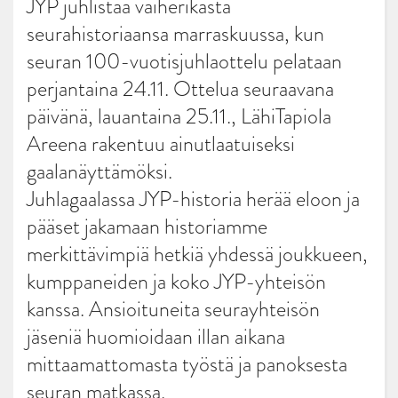
JYP juhlistaa vaiherikasta
seurahistoriaansa marraskuussa, kun
seuran 100-vuotisjuhlaottelu pelataan
perjantaina 24.11. Ottelua seuraavana
päivänä, lauantaina 25.11., LähiTapiola
Areena rakentuu ainutlaatuiseksi
gaalanäyttämöksi.
Juhlagaalassa JYP-historia herää eloon ja
pääset jakamaan historiamme
merkittävimpiä hetkiä yhdessä joukkueen,
kumppaneiden ja koko JYP-yhteisön
kanssa. Ansioituneita seurayhteisön
jäseniä huomioidaan illan aikana
mittaamattomasta työstä ja panoksesta
seuran matkassa.