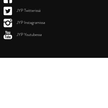
JYP Twitterissä
JYP Instagramissa
JYP Youtubessa