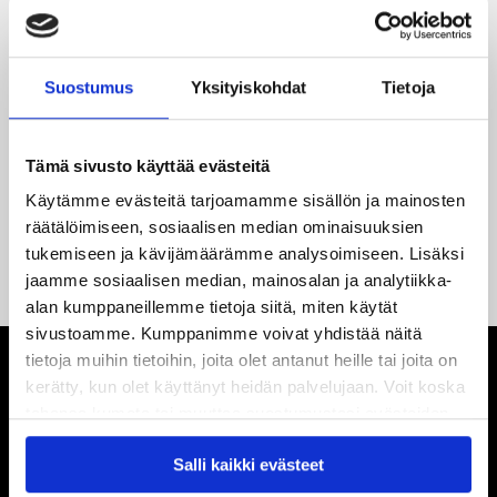
Suostumus
Yksityiskohdat
Tietoja
Tämä sivusto käyttää evästeitä
Käytämme evästeitä tarjoamamme sisällön ja mainosten
räätälöimiseen, sosiaalisen median ominaisuuksien
tukemiseen ja kävijämäärämme analysoimiseen. Lisäksi
jaamme sosiaalisen median, mainosalan ja analytiikka-
alan kumppaneillemme tietoja siitä, miten käytät
sivustoamme. Kumppanimme voivat yhdistää näitä
tietoja muihin tietoihin, joita olet antanut heille tai joita on
kerätty, kun olet käyttänyt heidän palvelujaan. Voit koska
tahansa kumota tai muuttaa suostumustasi evästeiden
käytöstä
Evästeet-sivultamme
.
Salli kaikki evästeet