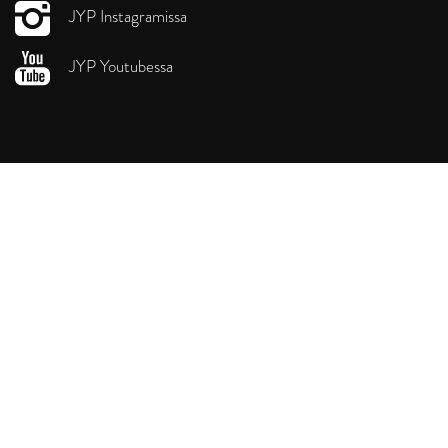
JYP Instagramissa
JYP Youtubessa