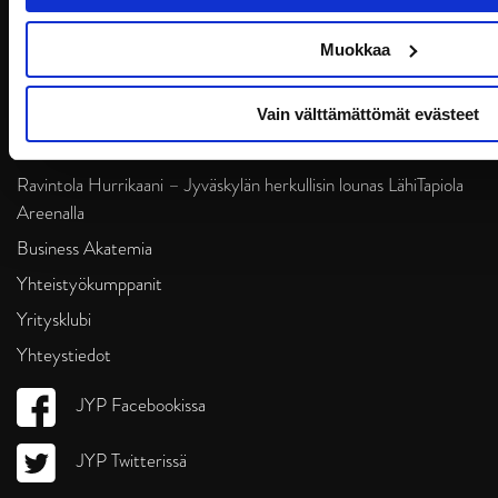
Yhteystiedot
Muokkaa
In English
Jäädytetyt numerot & Hall of Fame
Vain välttämättömät evästeet
Kallen Kannu
Ravintola Hurrikaani – Jyväskylän herkullisin lounas LähiTapiola
Areenalla
Business Akatemia
Yhteistyökumppanit
Yritysklubi
Yhteystiedot
JYP Facebookissa
JYP Twitterissä