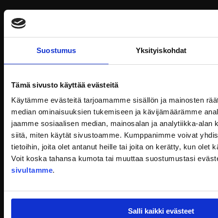
JYP Jyväskylä Oy
Puistokatu 21, 40200 Jyväskylä
Tietosuoja
Suostumus
Yksityiskohdat
Ottelut
Pikkujoulut
Tämä sivusto käyttää evästeitä
Käytämme evästeitä tarjoamamme sisällön ja mainosten räät
Liput ja kausikortit
median ominaisuuksien tukemiseen ja kävijämäärämme anal
jaamme sosiaalisen median, mainosalan ja analytiikka-alan 
Joukkue
siitä, miten käytät sivustoamme. Kumppanimme voivat yhdistä
JYP-shop
tietoihin, joita olet antanut heille tai joita on kerätty, kun ole
Voit koska tahansa kumota tai muuttaa suostumustasi eväst
Kumppanuus
sivultamme
.
VIP -palvelut ottelutapahtumissa
Uutiset
Salli kaikki evästeet