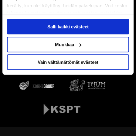
kerätty, kun olet käyttänyt heidän palvelujaan. Voit koska
tahansa kumota tai muuttaa suostumustasi evästeiden
käytöstä
Evästeet-sivultamme
.
Salli kaikki evästeet
Muokkaa
Vain välttämättömät evästeet