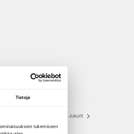
Tietoja
JYP – Jukurit
 ominaisuuksien tukemiseen
tiikka-alan