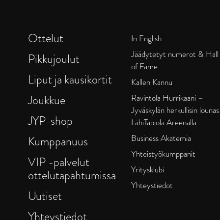
Ottelut
In English
Jäädytetyt numerot & Hall
Pikkujoulut
of Fame
Liput ja kausikortit
Kallen Kannu
Joukkue
Ravintola Hurrikaani –
Jyväskylän herkullisin lounas
JYP-shop
LähiTapiola Areenalla
Business Akatemia
Kumppanuus
Yhteistyökumppanit
VIP -palvelut
Yritysklubi
ottelutapahtumissa
Yhteystiedot
Uutiset
Yhteystiedot