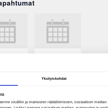
Tapahtumat
KooKoo-JYP
EEST
ke 16.9.2026
EEST
18:30
Yksityiskohdat
itä
mme sisällön ja mainosten räätälöimiseen, sosiaalisen median
iseen. Lisäksi jaamme sosiaalisen median, mainosalan ja analy