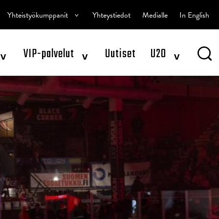
^
Yhteistyökumppanit
Yhteystiedot
Medialle
In English
^
^
^
VIP-palvelut
Uutiset
U20