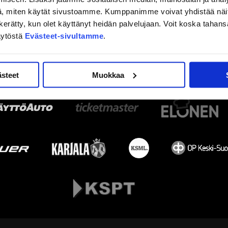
, miten käytät sivustoamme. Kumppanimme voivat yhdistää näitä t
on kerätty, kun olet käyttänyt heidän palvelujaan. Voit koska taha
äytöstä
Evästeet-sivultamme
.
ästeet
Muokkaa