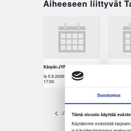
Aiheeseen liittyvät 
Kärpät-JYP
Lukko-JYP
la 5.9.2026
EEST
ke 9.9.2026
17:00
18:30
Suostumus
JYP – Ilves
Tämä sivusto käyttää eväste
Käytämme evästeitä tarjoama
ja kävijämäärämme analysoim