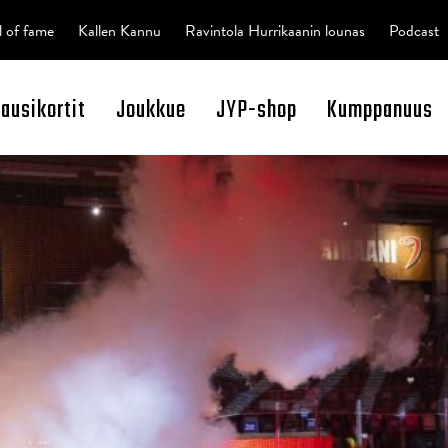
l of fame
Kallen Kannu
Ravintola Hurrikaanin lounas
Podcast
kausikortit
Joukkue
JYP-shop
Kumppanuus