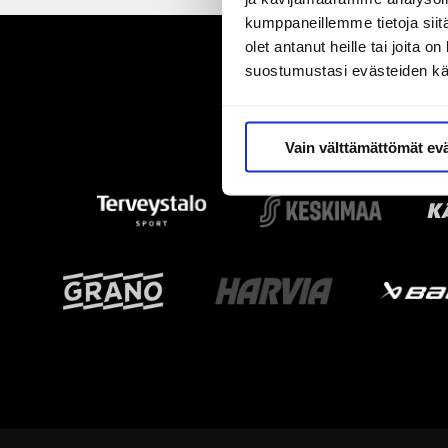
kumppaneillemme tietoja siitä
olet antanut heille tai joita 
suostumustasi evästeiden k
Vain välttämättömät ev