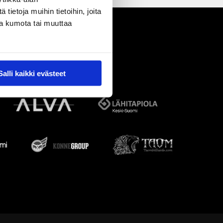
ietoja muihin tietoihin, joita
nsa kumota tai muuttaa
Salli kaikki evästeet