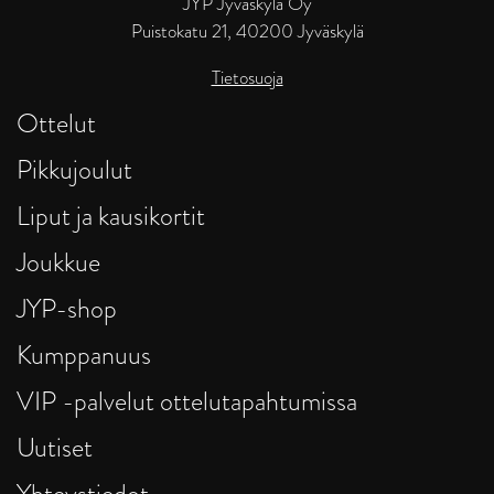
JYP Jyväskylä Oy
Puistokatu 21, 40200 Jyväskylä
Tietosuoja
Ottelut
Pikkujoulut
Liput ja kausikortit
Joukkue
JYP-shop
Kumppanuus
VIP -palvelut ottelutapahtumissa
Uutiset
Yhteystiedot