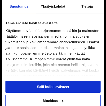
Suostumus
Yksityiskohdat
Tietoja
Tämä sivusto käyttää evästeitä
Käytämme evästeitä tarjoamamme sisällön ja mainosten
räätälöimiseen, sosiaalisen median ominaisuuksien
tukemiseen ja kävijämäärämme analysoimiseen. Lisäksi
jaamme sosiaalisen median, mainosalan ja analytiikka-
alan kumppaneillemme tietoja siitä, miten käytät
sivustoamme. Kumppanimme voivat yhdistää näitä
tietoja muihin tietoihin, joita olet antanut heille tai joita on
kerätty, kun olet käyttänyt heidän palvelujaan. Voit koska
tahansa kumota tai muuttaa suostumustasi evästeiden
käytöstä
Evästeet-sivultamme
.
Salli kaikki evästeet
Muokkaa