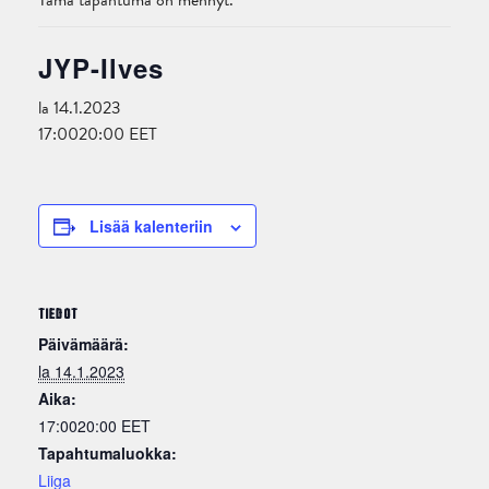
Tämä tapahtuma on mennyt.
JYP-Ilves
la 14.1.2023
17:00
20:00
EET
Lisää kalenteriin
TIEDOT
Päivämäärä:
la 14.1.2023
Aika:
17:0020:00
EET
Tapahtumaluokka:
Liiga