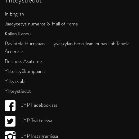
In English
Jäädytetyt numerot & Hall of Fame
Kallen Kannu
Ravintola Hurrikaani – Jyväskylän herkullisin lounas LähiTapiola
Areenalla
Business Akatemia
Yhteistyökumppanit
Yritysklubi
Yhteystiedot
JYP Facebookissa
JYP Twitterissä
JYP Instagramissa