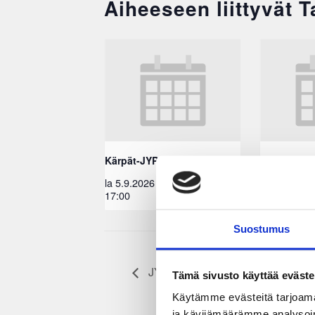
Aiheeseen liittyvät 
Kärpät-JYP
Lukko-JYP
la 5.9.2026
EEST
ke 9.9.2026
17:00
18:30
Suostumus
JYP – Ilves
Tämä sivusto käyttää eväste
Käytämme evästeitä tarjoama
ja kävijämäärämme analysoim