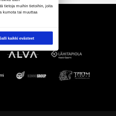
ietoja muihin tietoihin, joita
nsa kumota tai muuttaa
Salli kaikki evästeet