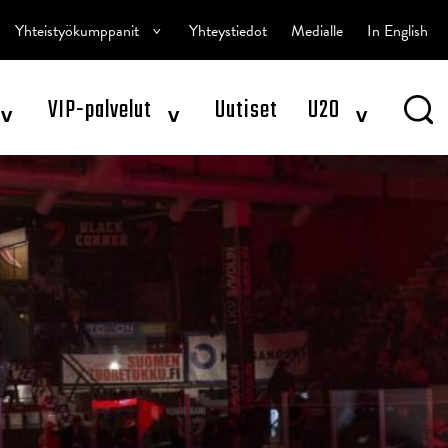
^
Yhteistyökumppanit
Yhteystiedot
Medialle
In English
^
^
^
VIP-palvelut
Uutiset
U20