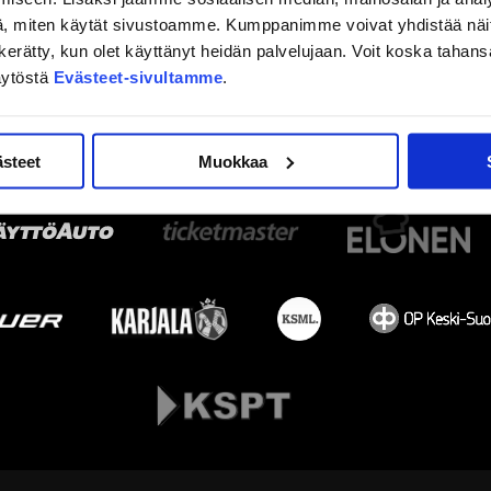
, miten käytät sivustoamme. Kumppanimme voivat yhdistää näitä t
on kerätty, kun olet käyttänyt heidän palvelujaan. Voit koska taha
äytöstä
Evästeet-sivultamme
.
ästeet
Muokkaa