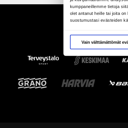
kumppaneillemme tietoja siitä
olet antanut heille tai joita 
suostumustasi evästeiden k
Vain välttämättömät ev