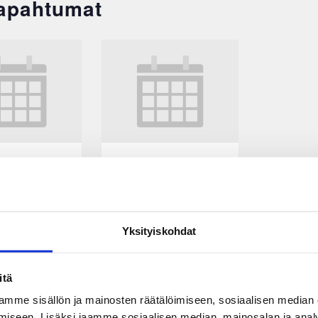
Tapahtumat
KooKoo-JYP
EEST
ke 16.9.2026
EEST
18:30
Yksityiskohdat
itä
mme sisällön ja mainosten räätälöimiseen, sosiaalisen median
iseen. Lisäksi jaamme sosiaalisen median, mainosalan ja analy