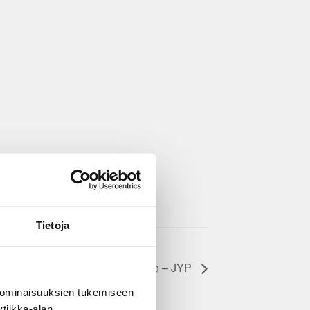
Tietoja
K–Espoo – JYP
 ominaisuuksien tukemiseen
tiikka-alan