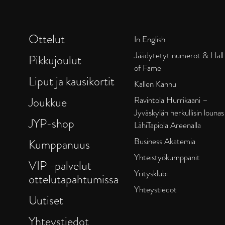
Ottelut
In English
Jäädytetyt numerot & Hall
Pikkujoulut
of Fame
Liput ja kausikortit
Kallen Kannu
Joukkue
Ravintola Hurrikaani –
Jyväskylän herkullisin lounas
JYP-shop
LähiTapiola Areenalla
Business Akatemia
Kumppanuus
Yhteistyökumppanit
VIP -palvelut
Yritysklubi
ottelutapahtumissa
Yhteystiedot
Uutiset
Yhteystiedot