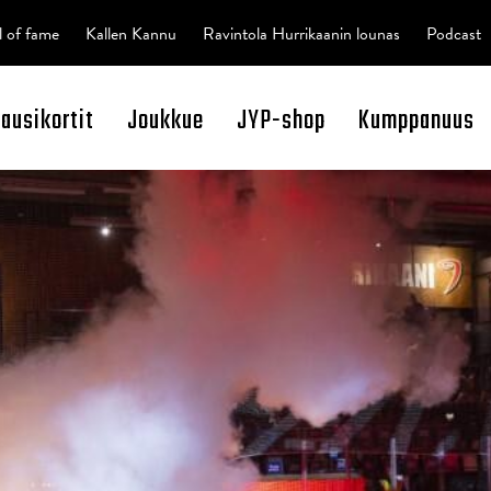
l of fame
Kallen Kannu
Ravintola Hurrikaanin lounas
Podcast
kausikortit
Joukkue
JYP-shop
Kumppanuus