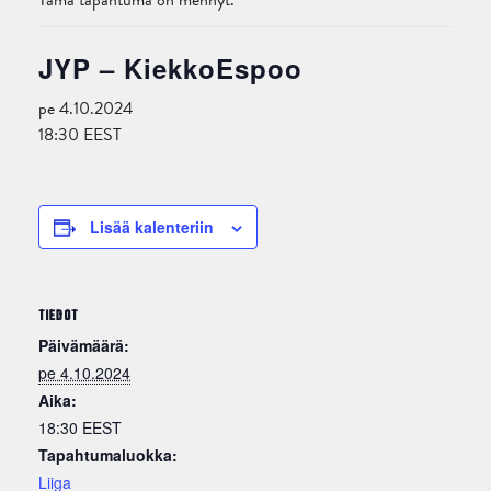
Tämä tapahtuma on mennyt.
JYP – KiekkoEspoo
pe 4.10.2024
18:30
EEST
Lisää kalenteriin
TIEDOT
Päivämäärä:
pe 4.10.2024
Aika:
18:30
EEST
Tapahtumaluokka:
Liiga