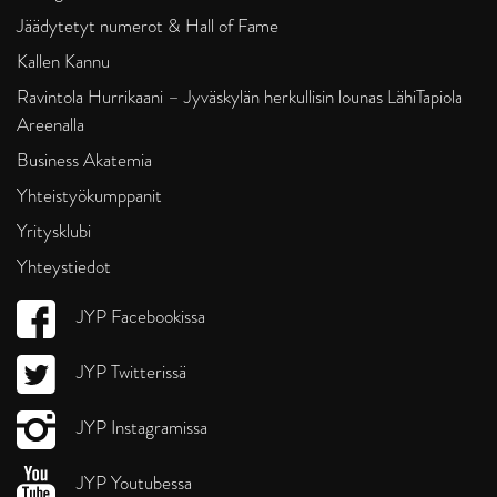
Jäädytetyt numerot & Hall of Fame
Kallen Kannu
Ravintola Hurrikaani – Jyväskylän herkullisin lounas LähiTapiola
Areenalla
Business Akatemia
Yhteistyökumppanit
Yritysklubi
Yhteystiedot
JYP Facebookissa
JYP Twitterissä
JYP Instagramissa
JYP Youtubessa