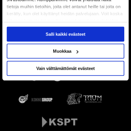
tietoja muihin tietoihin, joita olet antanut heille tai joita on
kerätty, kun olet käyttänyt heidän palvelujaan. Voit koska
tahansa kumota tai muuttaa suostumustasi evästeiden
käytöstä
Evästeet-sivultamme
.
Salli kaikki evästeet
Muokkaa
Vain välttämättömät evästeet