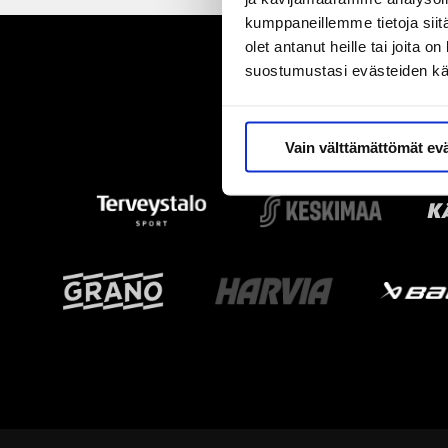
kumppaneillemme tietoja siitä
olet antanut heille tai joita 
suostumustasi evästeiden k
Vain välttämättömät ev