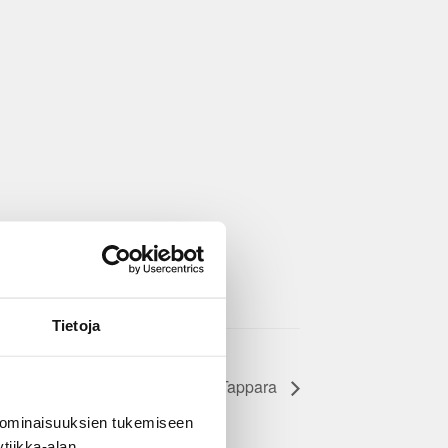
Tietoja
JYP – Tappara
 ominaisuuksien tukemiseen
tiikka-alan