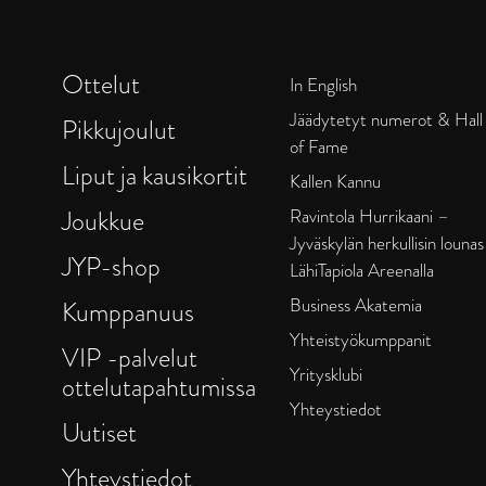
Ottelut
In English
Jäädytetyt numerot & Hall
Pikkujoulut
of Fame
Liput ja kausikortit
Kallen Kannu
Joukkue
Ravintola Hurrikaani –
Jyväskylän herkullisin lounas
JYP-shop
LähiTapiola Areenalla
Business Akatemia
Kumppanuus
Yhteistyökumppanit
VIP -palvelut
Yritysklubi
ottelutapahtumissa
Yhteystiedot
Uutiset
Yhteystiedot