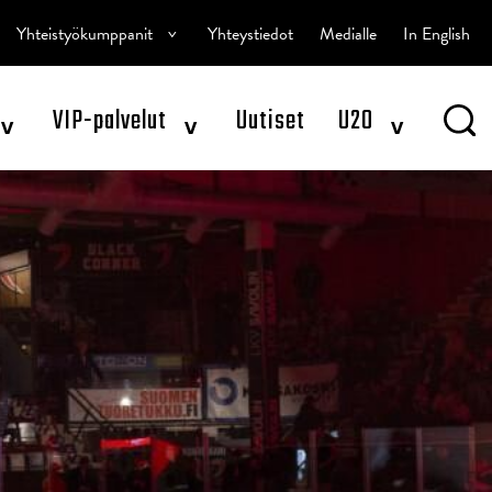
^
Yhteistyökumppanit
Yhteystiedot
Medialle
In English
^
^
^
VIP-palvelut
Uutiset
U20