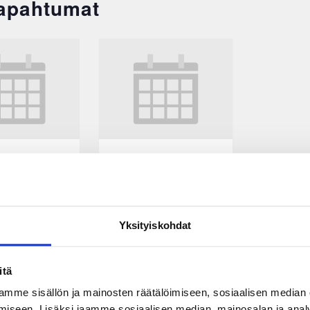
Tapahtumat
KooKoo-JYP
EEST
ke 16.9.2026
EEST
18:30
Yksityiskohdat
itä
mme sisällön ja mainosten räätälöimiseen, sosiaalisen median
iseen. Lisäksi jaamme sosiaalisen median, mainosalan ja analy