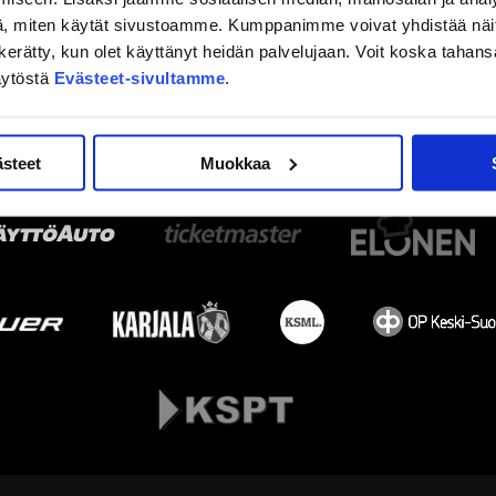
, miten käytät sivustoamme. Kumppanimme voivat yhdistää näitä t
on kerätty, kun olet käyttänyt heidän palvelujaan. Voit koska taha
äytöstä
Evästeet-sivultamme
.
ästeet
Muokkaa