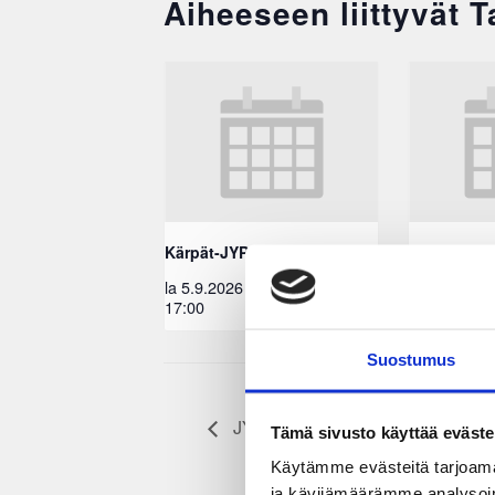
Aiheeseen liittyvät 
Kärpät-JYP
Lukko-JYP
la 5.9.2026
EEST
ke 9.9.2026
17:00
18:30
Suostumus
JYP – Pelicans
Tämä sivusto käyttää eväste
Käytämme evästeitä tarjoama
ja kävijämäärämme analysoim