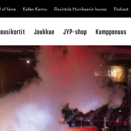
l of fame
Kallen Kannu
Ravintola Hurrikaanin lounas
Podcast
kausikortit
Joukkue
JYP-shop
Kumppanuus