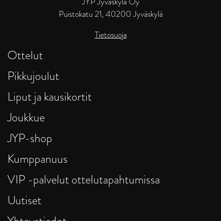
JYP Jyväskylä Oy
Puistokatu 21, 40200 Jyväskylä
Tietosuoja
Ottelut
Pikkujoulut
Liput ja kausikortit
Joukkue
JYP-shop
Kumppanuus
VIP -palvelut ottelutapahtumissa
Uutiset
Yhteystiedot