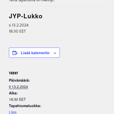
Tämä tapahtuma on mennyt.
JYP-Lukko
ti 13.2.2024
18:30
EET
Lisää kalenteriin
TIEDOT
Päivämäärä:
ti 13.2.2024
Aika:
18:30
EET
Tapahtumaluokka:
Liiga