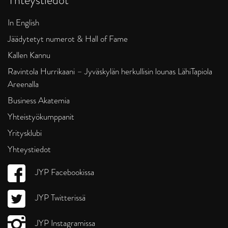
In English
Jäädytetyt numerot & Hall of Fame
Kallen Kannu
Ravintola Hurrikaani – Jyväskylän herkullisin lounas LähiTapiola
Areenalla
Business Akatemia
Yhteistyökumppanit
Yritysklubi
Yhteystiedot
JYP Facebookissa
JYP Twitterissä
JYP Instagramissa