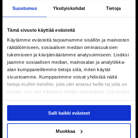
Suostumus
Yksityiskohdat
Tietoja
Tämä sivusto käyttää evästeitä
Käytämme evästeitä tarjoamamme sisällön ja mainosten
räätälöimiseen, sosiaalisen median ominaisuuksien
tukemiseen ja kävijämäärämme analysoimiseen. Lisäksi
jaamme sosiaalisen median, mainosalan ja analytiikka-
alan kumppaneillemme tietoja siitä, miten käytät
sivustoamme. Kumppanimme voivat yhdistää näitä
tietoja muihin tietoihin, joita olet antanut heille tai joita on
kerätty, kun olet käyttänyt heidän palvelujaan. Voit koska
tahansa kumota tai muuttaa suostumustasi evästeiden
käytöstä
Evästeet-sivultamme
.
Salli kaikki evästeet
Muokkaa