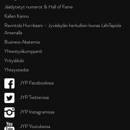
Jäädytetyt numerot & Hall of Fame
Kallen Kannu
Ravintola Hurrikaani – Jyväskylän herkullisin lounas LähiTapiola
Areenalla
Business Akatemia
Yhteistyökumppanit
Yritysklubi
Yhteystiedot
JYP Facebookissa
JYP Twitterissä
JYP Instagramissa
JYP Youtubessa