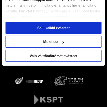
tietoja muihin tietoihin, joita olet antanut heille tai joita on
kerätty, kun olet käyttänyt heidän palvelujaan. Voit koska
tahansa kumota tai muuttaa suostumustasi evästeiden
käytöstä
Evästeet-sivultamme
.
Salli kaikki evästeet
Muokkaa
Vain välttämättömät evästeet